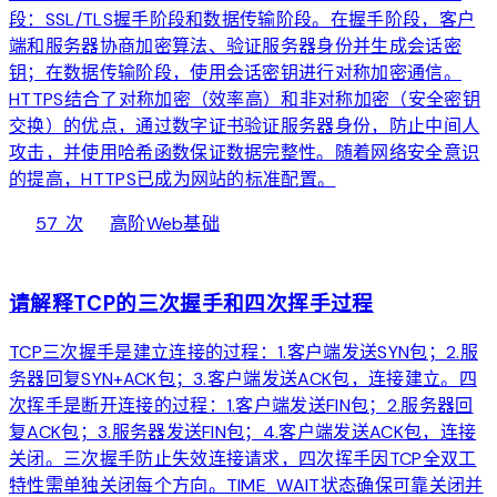
段：SSL/TLS握手阶段和数据传输阶段。在握手阶段，客户
端和服务器协商加密算法、验证服务器身份并生成会话密
钥；在数据传输阶段，使用会话密钥进行对称加密通信。
HTTPS结合了对称加密（效率高）和非对称加密（安全密钥
交换）的优点，通过数字证书验证服务器身份，防止中间人
攻击，并使用哈希函数保证数据完整性。随着网络安全意识
的提高，HTTPS已成为网站的标准配置。
local_fire_department
bolt
chevron_right
57 次
高阶
Web基础
web
请解释TCP的三次握手和四次挥手过程
TCP三次握手是建立连接的过程：1.客户端发送SYN包；2.服
务器回复SYN+ACK包；3.客户端发送ACK包，连接建立。四
次挥手是断开连接的过程：1.客户端发送FIN包；2.服务器回
复ACK包；3.服务器发送FIN包；4.客户端发送ACK包，连接
关闭。三次握手防止失效连接请求，四次挥手因TCP全双工
特性需单独关闭每个方向。TIME_WAIT状态确保可靠关闭并