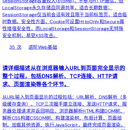
SessionStorage容量较大(约5MB)，不参与HTTP通信，但
LocalStorage永久存储且同源共享，适合长期数据；
SessionStorage仅当前会话有效且限于当前标签页，适合临
时数据。安全性方面，Cookie可设置HttpOnly和Secure属
性增强安全性，而LocalStorage和SessionStorage无特殊
安全机制，易受XSS攻击。
local_fire_department
bolt
chevron_right
35 次
进阶
Web基础
web
请详细描述从在浏览器输入URL到页面完全显示的
整个过程，包括DNS解析、TCP连接、HTTP请
求、页面渲染等各个环节。
从URL输入到页面显示的过程包括：URL解析、DNS解析（多
级缓存查询）、TCP三次握手建立连接、发送HTTP请求、服
务器处理请求并返回响应、浏览器解析HTML构建DOM树、
解析CSS构建CSSOM树、构建渲染树、布局计算、页面绘
制、加载其他资源、执行JavaScript，最终完成页面渲染。