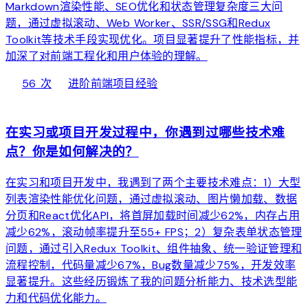
Markdown渲染性能、SEO优化和状态管理复杂度三大问
题，通过虚拟滚动、Web Worker、SSR/SSG和Redux
Toolkit等技术手段实现优化。项目显著提升了性能指标，并
加深了对前端工程化和用户体验的理解。
local_fire_department
bolt
chevron_right
56 次
进阶
前端项目经验
web
在实习或项目开发过程中，你遇到过哪些技术难
点？你是如何解决的？
在实习和项目开发中，我遇到了两个主要技术难点：1）大型
列表渲染性能优化问题，通过虚拟滚动、图片懒加载、数据
分页和React优化API，将首屏加载时间减少62%，内存占用
减少62%，滚动帧率提升至55+ FPS；2）复杂表单状态管理
问题，通过引入Redux Toolkit、组件抽象、统一验证管理和
流程控制，代码量减少67%，Bug数量减少75%，开发效率
显著提升。这些经历锻炼了我的问题分析能力、技术选型能
力和代码优化能力。