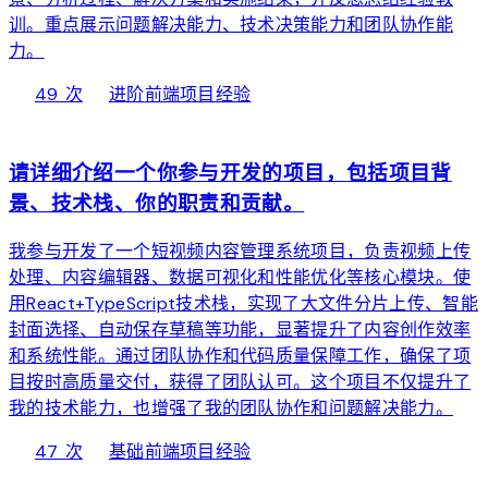
训。重点展示问题解决能力、技术决策能力和团队协作能
力。
local_fire_department
bolt
chevron_right
49 次
进阶
前端项目经验
web
请详细介绍一个你参与开发的项目，包括项目背
景、技术栈、你的职责和贡献。
我参与开发了一个短视频内容管理系统项目，负责视频上传
处理、内容编辑器、数据可视化和性能优化等核心模块。使
用React+TypeScript技术栈，实现了大文件分片上传、智能
封面选择、自动保存草稿等功能，显著提升了内容创作效率
和系统性能。通过团队协作和代码质量保障工作，确保了项
目按时高质量交付，获得了团队认可。这个项目不仅提升了
我的技术能力，也增强了我的团队协作和问题解决能力。
local_fire_department
bolt
chevron_right
47 次
基础
前端项目经验
web