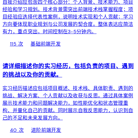
自我介绍应包含四个核心部分：个人背景、技术能力、项目
经验和学习规划。技术背景需突出前端技术栈掌握程度；项
目经验应选择代表性案例，说明技术实现和个人贡献；学习
方向要体现职业规划与公司发展的契合度。整体表达应简洁
有力，重点突出，时间控制在3-5分钟内。
local_fire_department
bolt
chevron_right
115 次
基础
前端开发
web
请详细描述你的实习经历，包括负责的项目、遇到
的挑战以及你的贡献。
实习经历描述应包括项目概述、技术栈、具体职责、遇到的
挑战、解决方案、个人贡献以及收获与反思。通过具体案例
展示技术能力和问题解决能力，如性能优化和状态管理重
构，并量化自己的贡献。同时展示自我反思能力，认识到自
己的不足和未来发展方向。
local_fire_department
bolt
chevron_right
40 次
进阶
前端开发