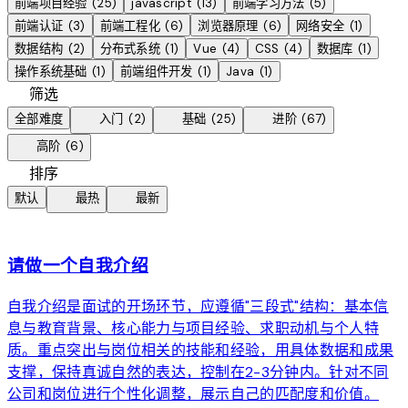
前端项目经验
(
25
)
javascript
(
13
)
前端学习方法
(
5
)
前端认证
(
3
)
前端工程化
(
6
)
浏览器原理
(
6
)
网络安全
(
1
)
数据结构
(
2
)
分布式系统
(
1
)
Vue
(
4
)
CSS
(
4
)
数据库
(
1
)
操作系统基础
(
1
)
前端组件开发
(
1
)
Java
(
1
)
tune
筛选
bolt
bolt
bolt
全部难度
入门
(
2
)
基础
(
25
)
进阶
(
67
)
bolt
高阶
(
6
)
sort
排序
local_fire_department
schedule
默认
最热
最新
web
请做一个自我介绍
自我介绍是面试的开场环节，应遵循"三段式"结构：基本信
息与教育背景、核心能力与项目经验、求职动机与个人特
质。重点突出与岗位相关的技能和经验，用具体数据和成果
支撑，保持真诚自然的表达，控制在2-3分钟内。针对不同
公司和岗位进行个性化调整，展示自己的匹配度和价值。