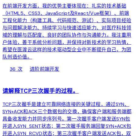
在前端开发方面，我的优势主要体现在：扎实的技术基础
（HTML5、CSS3、JavaScript及React/Vue框架）、前端
工程化能力（构建工具、代码规范、测试）、实际项目经验
与问题解决能力、持续学习与快速适应能力、对医疗科技领
域的理解与匹配度、良好的团队协作与沟通能力。我注重用
户体验，善于系统分析问题，并保持对新技术的学习热情，
希望在医渡云这样的技术驱动型企业中不断提升自己，为团
队创造价值。
local_fire_department
bolt
chevron_right
36 次
进阶
前端开发
web
请解释TCP三次握手的过程。
TCP三次握手是建立可靠网络连接的关键过程，通过SYN、
SYN+ACK和ACK三个数据包的交换，确保客户端和服务端都
具备收发能力并同步序列号。第一次握手客户端发送SYN包
并进入SYN_SENT状态；第二次握手服务端回复SYN+ACK包
并进入SYN_RCVD状态；第三次握手客户端发送ACK包，双