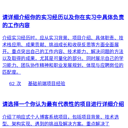
web
请详细介绍你的实习经历以及你在实习中具体负责
的工作内容
介绍实习经历时，应从实习背景、项目介绍、具体职责、技
术栈应用、成果贡献、挑战成长和收获反思等方面全面展
开。重点突出自己的工作内容、技术能力、解决问题的方法
以及取得的成果，尤其是可量化的部分。同时展示自己的学
习能力、团队协作精神和职业发展规划，体现与应聘岗位的
匹配度。
local_fire_department
bolt
chevron_right
62 次
基础
前端项目经验
web
请选择一个你认为最有代表性的项目进行详细介绍
介绍了响应式个人博客系统项目，包括项目背景、技术选
型、架构实现、遇到的挑战及解决方案。重点解决了