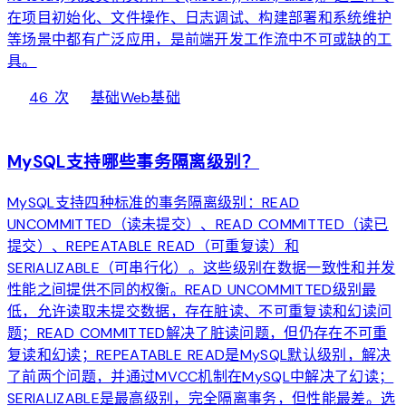
在项目初始化、文件操作、日志调试、构建部署和系统维护
等场景中都有广泛应用，是前端开发工作流中不可或缺的工
具。
local_fire_department
bolt
chevron_right
46 次
基础
Web基础
web
MySQL支持哪些事务隔离级别？
MySQL支持四种标准的事务隔离级别：READ
UNCOMMITTED（读未提交）、READ COMMITTED（读已
提交）、REPEATABLE READ（可重复读）和
SERIALIZABLE（可串行化）。这些级别在数据一致性和并发
性能之间提供不同的权衡。READ UNCOMMITTED级别最
低，允许读取未提交数据，存在脏读、不可重复读和幻读问
题；READ COMMITTED解决了脏读问题，但仍存在不可重
复读和幻读；REPEATABLE READ是MySQL默认级别，解决
了前两个问题，并通过MVCC机制在MySQL中解决了幻读；
SERIALIZABLE是最高级别，完全隔离事务，但性能最差。选