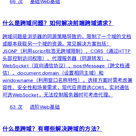
local_fire_department
bolt
chevron_right
66 次
基础
Web基础
web
什么是跨域问题？如何解决前端跨域请求？
跨域问题是浏览器的同源策略导致的，限制了一个域的文档
或脚本获取另一个域的资源。常见解决方案包括：
JSONP（利用script标签无跨域限制）、CORS（通过HTTP
头部控制访问权限）、代理服务器（同源转发）、
WebSocket（双向通信协议）、postMessage（跨文档通
信）、document.domain（设置相同主域）和
window.name（利用窗口名称特性）。选择方案时需考虑兼
容性、安全性和场景需求，现代应用首选CORS，实时通信
可选WebSocket，无法控制服务器时可考虑代理。
local_fire_department
bolt
chevron_right
63 次
进阶
Web基础
web
什么是跨域？有哪些解决跨域的方法？