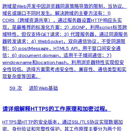
跨域是Web开发中因浏览器同源策略导致的限制，当协议、
域名或端口不同时发生。解决跨域的主要方法有：1)
CORS（跨域资源共享），通过服务器设置HTTP响应头实
现，是最推荐的标准化方案；2) JSONP，利用script标签跨
域特性，但仅支持GET请求；3) 代理服务器，通过同源服务
器转发请求；4) WebSocket，双向通信协议，不受同源限
制；5) postMessage，HTML5 API，用于窗口间安全通
信；6) document.domain，适用于子域间通信；7)
window.name和location.hash，利用浏览器特性实现但安
全性较低。选择方案需考虑安全性、兼容性、通信类型和实
现复杂度等因素。
local_fire_department
bolt
chevron_right
59 次
进阶
Web基础
web
请详细解释HTTPS的工作原理和加密过程。
HTTPS是HTTP的安全版本，通过SSL/TLS协议实现数据加
密、身份验证和完整性保护。其工作原理主要分为两个阶