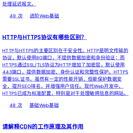
处理延迟报文。
local_fire_department
bolt
chevron_right
49 次
进阶
Web基础
web
HTTP与HTTPS协议有哪些区别？
HTTP与HTTPS的主要区别在于安全性。HTTP是明文传输的
协议，默认使用80端口，不提供数据加密和身份验证；而
HTTPS通过SSL/TLS协议为HTTP增加了加密层，默认使用
443端口，提供数据加密、身份认证和完整性保护。HTTPS
需要SSL证书，虽然有一定的性能开销，但能保护数据安
全，提升SEO排名，并增强用户信任。现代Web开发中，
HTTPS已成为标准配置，特别是对于处理敏感信息的网站。
local_fire_department
bolt
chevron_right
48 次
基础
Web基础
web
请解释CDN的工作原理及其作用