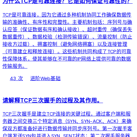
为什么TCP是可靠连接？它是如何保证可靠性的？
TCP是可靠连接，因为它通过多种机制协同工作确保数据传
输的准确性、有序性和完整性。主要机制包括：序列号与确
认应答（保证数据有序和确认接收）、超时重传（确保丢失
数据重传）、数据校验（检测传输错误）、流量控制（防止
接收方过载）、拥塞控制（避免网络拥塞）以及连接管理
（可靠建立和释放连接）。这些机制共同构成了TCP的可靠
性保障体系，使其能够在不可靠的IP网络上提供可靠的数据
传输服务。
local_fire_department
bolt
chevron_right
43 次
进阶
Web基础
web
请解释TCP三次握手的过程及其作用。
TCP三次握手是建立TCP连接的关键过程，通过客户端和服
务器之间交换三个特定消息（SYN、SYN-ACK、ACK）来确
保双方都准备好进行数据传输并同步序列号。第一次握手客
户端发送SYN包并进入SYN_SENT状态；第二次握手服务器