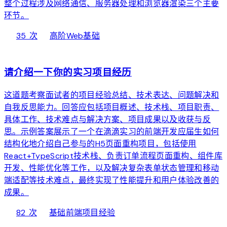
整个过程涉及网络通信、服务器处理和浏览器渲染三个主要
环节。
local_fire_department
bolt
chevron_right
35 次
高阶
Web基础
web
请介绍一下你的实习项目经历
这道题考察面试者的项目经验总结、技术表达、问题解决和
自我反思能力。回答应包括项目概述、技术栈、项目职责、
具体工作、技术难点与解决方案、项目成果以及收获与反
思。示例答案展示了一个在滴滴实习的前端开发应届生如何
结构化地介绍自己参与的H5页面重构项目，包括使用
React+TypeScript技术栈、负责订单流程页面重构、组件库
开发、性能优化等工作，以及解决复杂表单状态管理和移动
端适配等技术难点，最终实现了性能提升和用户体验改善的
成果。
local_fire_department
bolt
chevron_right
82 次
基础
前端项目经验
web