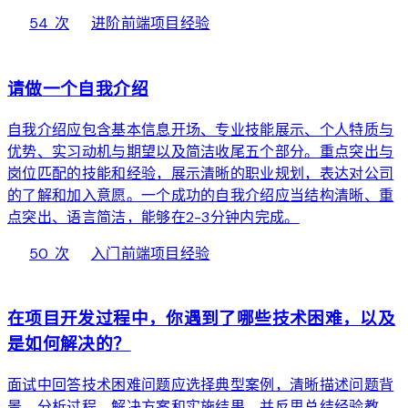
local_fire_department
bolt
chevron_right
54 次
进阶
前端项目经验
web
请做一个自我介绍
自我介绍应包含基本信息开场、专业技能展示、个人特质与
优势、实习动机与期望以及简洁收尾五个部分。重点突出与
岗位匹配的技能和经验，展示清晰的职业规划，表达对公司
的了解和加入意愿。一个成功的自我介绍应当结构清晰、重
点突出、语言简洁，能够在2-3分钟内完成。
local_fire_department
bolt
chevron_right
50 次
入门
前端项目经验
web
在项目开发过程中，你遇到了哪些技术困难，以及
是如何解决的？
面试中回答技术困难问题应选择典型案例，清晰描述问题背
景、分析过程、解决方案和实施结果，并反思总结经验教