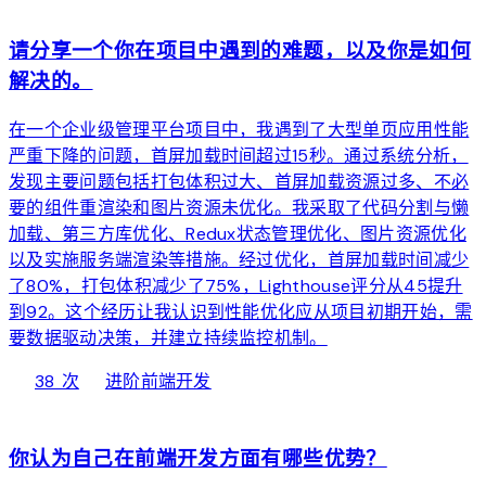
web
请分享一个你在项目中遇到的难题，以及你是如何
解决的。
在一个企业级管理平台项目中，我遇到了大型单页应用性能
严重下降的问题，首屏加载时间超过15秒。通过系统分析，
发现主要问题包括打包体积过大、首屏加载资源过多、不必
要的组件重渲染和图片资源未优化。我采取了代码分割与懒
加载、第三方库优化、Redux状态管理优化、图片资源优化
以及实施服务端渲染等措施。经过优化，首屏加载时间减少
了80%，打包体积减少了75%，Lighthouse评分从45提升
到92。这个经历让我认识到性能优化应从项目初期开始，需
要数据驱动决策，并建立持续监控机制。
local_fire_department
bolt
chevron_right
38 次
进阶
前端开发
web
你认为自己在前端开发方面有哪些优势？