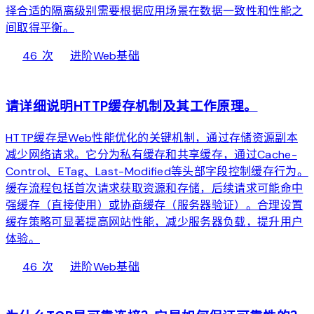
择合适的隔离级别需要根据应用场景在数据一致性和性能之
间取得平衡。
local_fire_department
bolt
chevron_right
46 次
进阶
Web基础
web
请详细说明HTTP缓存机制及其工作原理。
HTTP缓存是Web性能优化的关键机制，通过存储资源副本
减少网络请求。它分为私有缓存和共享缓存，通过Cache-
Control、ETag、Last-Modified等头部字段控制缓存行为。
缓存流程包括首次请求获取资源和存储，后续请求可能命中
强缓存（直接使用）或协商缓存（服务器验证）。合理设置
缓存策略可显著提高网站性能，减少服务器负载，提升用户
体验。
local_fire_department
bolt
chevron_right
46 次
进阶
Web基础
web