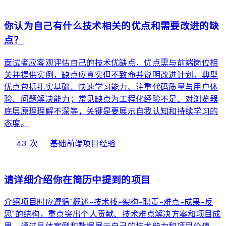
web
你认为自己有什么技术相关的优点和需要改进的缺
点？
面试者应客观评估自己的技术优缺点，优点需与前端岗位相
关并提供实例，缺点应真实但不致命并说明改进计划。典型
优点包括扎实基础、快速学习能力、注重代码质量与用户体
验、问题解决能力；常见缺点为工程化经验不足、对浏览器
底层原理理解不深等，关键是要展示自我认知和持续学习的
态度。
local_fire_department
bolt
chevron_right
43 次
基础
前端项目经验
web
请详细介绍你在简历中提到的项目
介绍项目时应遵循"概述-技术栈-架构-职责-难点-成果-反
思"的结构，重点突出个人贡献、技术难点解决方案和项目成