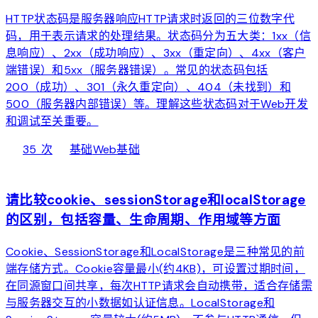
HTTP状态码是服务器响应HTTP请求时返回的三位数字代
码，用于表示请求的处理结果。状态码分为五大类：1xx（信
息响应）、2xx（成功响应）、3xx（重定向）、4xx（客户
端错误）和5xx（服务器错误）。常见的状态码包括
200（成功）、301（永久重定向）、404（未找到）和
500（服务器内部错误）等。理解这些状态码对于Web开发
和调试至关重要。
local_fire_department
bolt
chevron_right
35 次
基础
Web基础
web
请比较cookie、sessionStorage和localStorage
的区别，包括容量、生命周期、作用域等方面
Cookie、SessionStorage和LocalStorage是三种常见的前
端存储方式。Cookie容量最小(约4KB)，可设置过期时间，
在同源窗口间共享，每次HTTP请求会自动携带，适合存储需
与服务器交互的小数据如认证信息。LocalStorage和