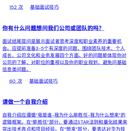
local_fire_department
bolt
chevron_right
152 次
基础
面试技巧
web
你有什么问题想问我们公司或团队的吗？
面试结尾提问是展示面试者思考深度和职业素养的重要机
会。应提前准备3-5个有深度的问题，围绕团队技术、个人
成长、公司文化和业务发展四个方面。好的问题能体现你对
公司的了解、对职位的重视以及你的职业规划，避免问基础
信息类问题。
local_fire_department
bolt
chevron_right
60 次
基础
面试技巧
web
请做一个自我介绍
自我介绍应遵循“我是谁-我为什么能胜任-我为什么想来”的
逻辑框架。在“能胜任”部分，要通过STAR法则和量化结果来
突出技术亮点和项目经验。在“想来”部分，要表达对华为技