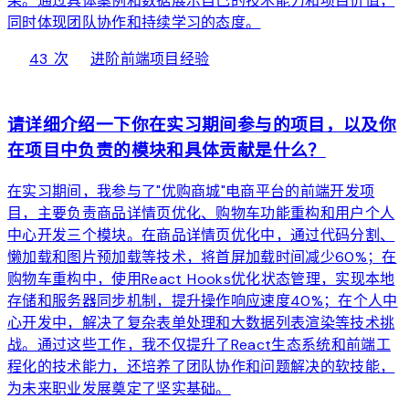
果。通过具体案例和数据展示自己的技术能力和项目价值，
同时体现团队协作和持续学习的态度。
local_fire_department
bolt
chevron_right
43 次
进阶
前端项目经验
web
请详细介绍一下你在实习期间参与的项目，以及你
在项目中负责的模块和具体贡献是什么？
在实习期间，我参与了"优购商城"电商平台的前端开发项
目，主要负责商品详情页优化、购物车功能重构和用户个人
中心开发三个模块。在商品详情页优化中，通过代码分割、
懒加载和图片预加载等技术，将首屏加载时间减少60%；在
购物车重构中，使用React Hooks优化状态管理，实现本地
存储和服务器同步机制，提升操作响应速度40%；在个人中
心开发中，解决了复杂表单处理和大数据列表渲染等技术挑
战。通过这些工作，我不仅提升了React生态系统和前端工
程化的技术能力，还培养了团队协作和问题解决的软技能，
为未来职业发展奠定了坚实基础。