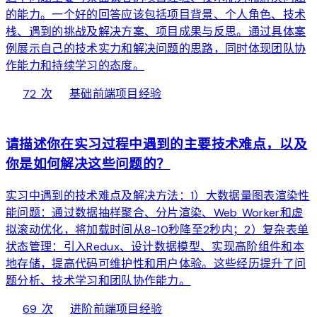
的能力。一个好的回答应该包括项目背景、个人角色、技术
栈、遇到的挑战及解决方案、项目成果与反思。通过具体案
例展示自己的技术实力和解决问题的思路，同时体现团队协
作能力和持续学习的态度。
local_fire_department
bolt
chevron_right
72 次
基础
前端项目经验
web
请描述你在实习过程中遇到的主要技术难点，以及
你是如何解决这些问题的？
实习中遇到的技术难点及解决方法：1）大数据量图表渲染性
能问题：通过数据抽样聚合、分片渲染、Web Worker和虚
拟滚动优化，将加载时间从8-10秒降至2秒内；2）复杂表单
状态管理：引入Redux、设计数据模型、实现高阶组件和本
地存储，提高代码可维护性和用户体验。这些经历提升了问
题分析、技术学习和团队协作能力。
local_fire_department
bolt
chevron_right
69 次
进阶
前端项目经验