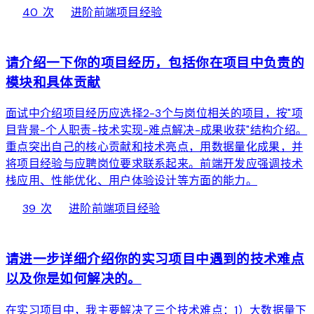
local_fire_department
bolt
chevron_right
40 次
进阶
前端项目经验
web
请介绍一下你的项目经历，包括你在项目中负责的
模块和具体贡献
面试中介绍项目经历应选择2-3个与岗位相关的项目，按"项
目背景-个人职责-技术实现-难点解决-成果收获"结构介绍。
重点突出自己的核心贡献和技术亮点，用数据量化成果，并
将项目经验与应聘岗位要求联系起来。前端开发应强调技术
栈应用、性能优化、用户体验设计等方面的能力。
local_fire_department
bolt
chevron_right
39 次
进阶
前端项目经验
web
请进一步详细介绍你的实习项目中遇到的技术难点
以及你是如何解决的。
在实习项目中，我主要解决了三个技术难点：1）大数据量下