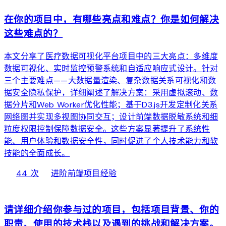
在你的项目中，有哪些亮点和难点？你是如何解决
这些难点的？
本文分享了医疗数据可视化平台项目中的三大亮点：多维度
数据可视化、实时监控预警系统和自适应响应式设计。针对
三个主要难点——大数据量渲染、复杂数据关系可视化和数
据安全隐私保护，详细阐述了解决方案：采用虚拟滚动、数
据分片和Web Worker优化性能；基于D3.js开发定制化关系
网络图并实现多视图协同交互；设计前端数据脱敏系统和细
粒度权限控制保障数据安全。这些方案显著提升了系统性
能、用户体验和数据安全性，同时促进了个人技术能力和软
技能的全面成长。
local_fire_department
bolt
chevron_right
44 次
进阶
前端项目经验
web
请详细介绍你参与过的项目，包括项目背景、你的
职责、使用的技术栈以及遇到的挑战和解决方案。