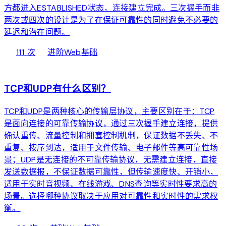
方都进入ESTABLISHED状态，连接建立完成。三次握手而非
两次或四次的设计是为了在保证可靠性的同时避免不必要的
延迟和潜在问题。
local_fire_department
bolt
chevron_right
111 次
进阶
Web基础
web
TCP和UDP有什么区别？
TCP和UDP是两种核心的传输层协议，主要区别在于：TCP
是面向连接的可靠传输协议，通过三次握手建立连接，提供
确认重传、流量控制和拥塞控制机制，保证数据不丢失、不
重复、按序到达，适用于文件传输、电子邮件等高可靠性场
景；UDP是无连接的不可靠传输协议，无需建立连接，直接
发送数据报，不保证数据可靠性，但传输速度快、开销小，
适用于实时音视频、在线游戏、DNS查询等实时性要求高的
场景。选择哪种协议取决于应用对可靠性和实时性的需求权
衡。