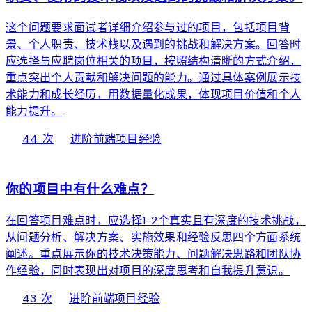
这个问题要求面试者详细介绍参与过的项目，包括项目背
景、个人职责、技术栈以及遇到的挑战和解决方案。回答时
应选择与应聘岗位相关的项目，按照结构清晰的方式介绍，
重点突出个人贡献和解决问题的能力。通过具体案例展示技
术能力和成长经历，用数据量化成果，体现项目价值和个人
能力提升。
local_fire_department
bolt
chevron_right
44 次
进阶
前端项目经验
web
你的项目中有什么难点？
在回答项目难点时，应选择1-2个真实且有深度的技术挑战，
从问题分析、解决方案、实施效果和经验反思四个方面系统
阐述。重点展示你的技术决策能力、问题解决思路和团队协
作经验，同时表现出对项目的深度思考和自我提升意识。
local_fire_department
bolt
chevron_right
43 次
进阶
前端项目经验