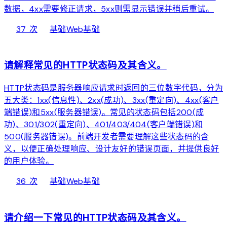
数据，4xx需要修正请求，5xx则需显示错误并稍后重试。
local_fire_department
bolt
chevron_right
37 次
基础
Web基础
web
请解释常见的HTTP状态码及其含义。
HTTP状态码是服务器响应请求时返回的三位数字代码，分为
五大类：1xx(信息性)、2xx(成功)、3xx(重定向)、4xx(客户
端错误)和5xx(服务器错误)。常见的状态码包括200(成
功)、301/302(重定向)、401/403/404(客户端错误)和
500(服务器错误)。前端开发者需要理解这些状态码的含
义，以便正确处理响应、设计友好的错误页面，并提供良好
的用户体验。
local_fire_department
bolt
chevron_right
36 次
基础
Web基础
web
请介绍一下常见的HTTP状态码及其含义。