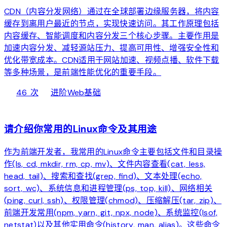
CDN（内容分发网络）通过在全球部署边缘服务器，将内容
缓存到离用户最近的节点，实现快速访问。其工作原理包括
内容缓存、智能调度和内容分发三个核心步骤。主要作用是
加速内容分发、减轻源站压力、提高可用性、增强安全性和
优化带宽成本。CDN适用于网站加速、视频点播、软件下载
等多种场景，是前端性能优化的重要手段。
local_fire_department
bolt
chevron_right
46 次
进阶
Web基础
web
请介绍你常用的Linux命令及其用途
作为前端开发者，我常用的Linux命令主要包括文件和目录操
作(ls, cd, mkdir, rm, cp, mv)、文件内容查看(cat, less,
head, tail)、搜索和查找(grep, find)、文本处理(echo,
sort, wc)、系统信息和进程管理(ps, top, kill)、网络相关
(ping, curl, ssh)、权限管理(chmod)、压缩解压(tar, zip)、
前端开发常用(npm, yarn, git, npx, node)、系统监控(lsof,
netstat)以及其他实用命令(history, man, alias)。这些命令