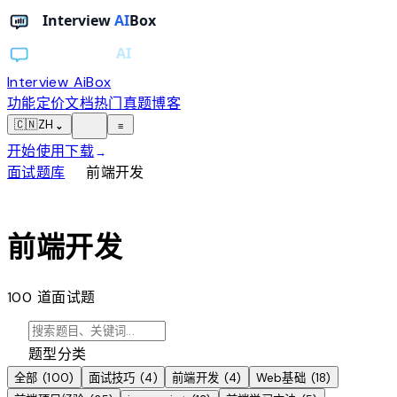
Interview AiBox
功能
定价
文档
热门真题
博客
light_mode
🇨🇳
ZH
⌄
≡
开始使用
下载
→
chevron_right
面试题库
前端开发
web
前端开发
100
道面试题
search
category
题型分类
全部
(
100
)
面试技巧
(
4
)
前端开发
(
4
)
Web基础
(
18
)