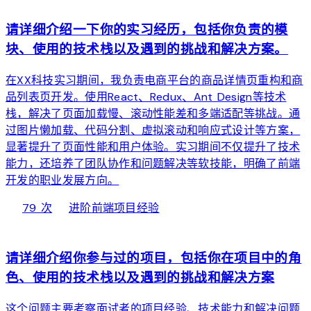
请详细介绍一下你的实习经历，包括你负责的模
块、使用的技术栈以及遇到的挑战和解决方案。
在XX科技实习期间，我负责电商平台的商品详情页重构和商
品列表页开发。使用React、Redux、Ant Design等技术
栈，解决了页面加载慢、滚动性能差和多端适配等挑战。通
过图片懒加载、代码分割、虚拟滚动和响应式设计等方案，
显著提升了页面性能和用户体验。实习期间不仅提升了技术
能力，还培养了团队协作和问题解决等软技能，明确了前端
开发的职业发展方向。
local_fire_department
bolt
chevron_right
79 次
进阶
前端项目经验
web
请详细介绍你参与过的项目，包括你在项目中的角
色、使用的技术栈以及遇到的挑战和解决方案
这个问题主要考察面试者的项目经验、技术能力和解决问题