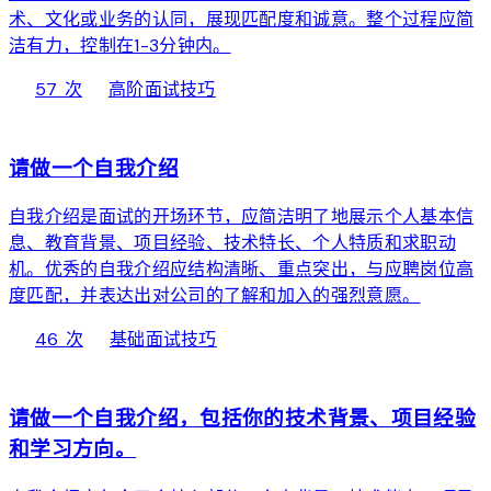
术、文化或业务的认同，展现匹配度和诚意。整个过程应简
洁有力，控制在1-3分钟内。
local_fire_department
bolt
chevron_right
57 次
高阶
面试技巧
web
请做一个自我介绍
自我介绍是面试的开场环节，应简洁明了地展示个人基本信
息、教育背景、项目经验、技术特长、个人特质和求职动
机。优秀的自我介绍应结构清晰、重点突出，与应聘岗位高
度匹配，并表达出对公司的了解和加入的强烈意愿。
local_fire_department
bolt
chevron_right
46 次
基础
面试技巧
web
请做一个自我介绍，包括你的技术背景、项目经验
和学习方向。