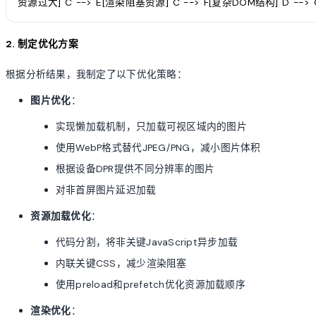
资源过大] C --> E[渲染阻塞资源] C --> F[复杂DOM结构] D --> 
2. 制定优化方案
根据分析结果，我制定了以下优化策略：
图片优化
：
实现懒加载机制，只加载可视区域内的图片
使用WebP格式替代JPEG/PNG，减小图片体积
根据设备DPR提供不同分辨率的图片
对非首屏图片延迟加载
资源加载优化
：
代码分割，将非关键JavaScript异步加载
内联关键CSS，减少渲染阻塞
使用preload和prefetch优化资源加载顺序
渲染优化
：