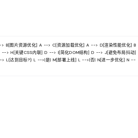
] --> B[图片资源优化] A --> C[资源加载优化] A --> D[渲染性能优化] B
 --> H[关键CSS内联] D --> I[简化DOM结构] D --> J[避免布局抖动]
K K --> L{达到目标?} L -->|是| M[部署上线] L -->|否| N[进一步优化] N --