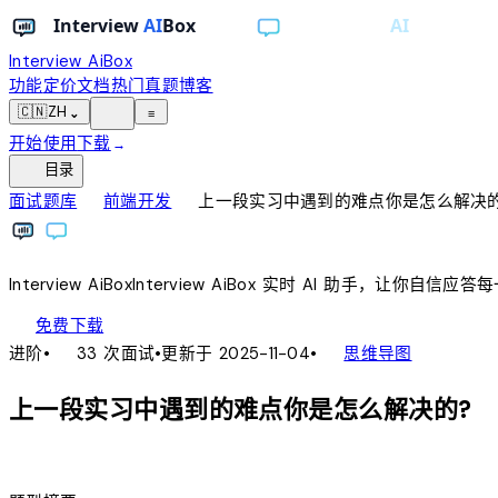
Interview AiBox
功能
定价
文档
热门真题
博客
light_mode
🇨🇳
ZH
⌄
≡
开始使用
下载
→
toc
目录
chevron_right
chevron_right
面试题库
前端开发
上一段实习中遇到的难点你是怎么解决的
Interview
AiBox
Interview
AiBox
实时 AI 助手，让你自信应答
download
免费下载
local_fire_department
account_tree
进阶
•
33 次面试
•
更新于 2025-11-04
•
思维导图
上一段实习中遇到的难点你是怎么解决的?
lightbulb