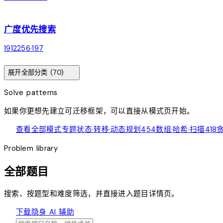
chevron_right
arrow_outward
广度优先搜索
19
122
56
·
197
chevron_right
expand_more
展开全部分类 (70)
Solve patterns
如果你更想先建立可迁移框架，可以直接从模式页开始。
schema
查看全部模式专题
状态·转移·动态规划
454
数组·哈希·扫描
418
贪
Problem library
全部题目
搜索、按题型和难度筛选，并直接进入题目详情页。
visibility_off
下载隐身 AI 辅助