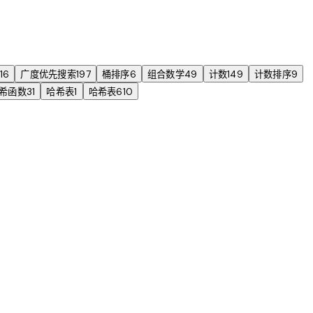
16
广度优先搜索
197
桶排序
6
组合数学
49
计数
149
计数排序
9
希函数
31
哈希表
1
哈希表
610