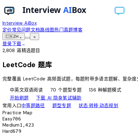
Interview AiBox
定价
常见问题
文档
路线图
热门真题
博客
🇨🇳
ZH
⌄
≡
登录
下载
→
2,808
道精选题目
LeetCode 题库
完整覆盖 LeetCode 高频面试题，每题附带多语言题解、
translate
account_tree
timeline
中英文双语阅读
70
个题型专题
136
种解题模式
code
visibility_off
开始刷题
下载 AI 隐身笔试辅助
arrow_outward
arrow_outward
arrow_outward
常用入口
中等题路径
题型专题
状态·转移·动态规划
Practice Map
Easy
706
Medium
1,423
Hard
679