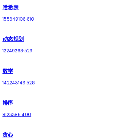
哈希表
155
349
106
·
610
chevron_right
grid_view
动态规划
12
249
268
·
529
chevron_right
calculate
数学
142
243
143
·
528
chevron_right
sort
排序
81
233
86
·
400
chevron_right
bolt
贪心