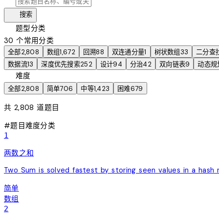
search
manage_search
搜索
category
题型分类
30 个常用分类
全部
2,808
数组
1,672
回溯
88
双连通分量
1
树状数组
33
二分查
数据流
13
深度优先搜索
252
设计
94
分治
42
双向链表
9
动态规
tune
难度
全部
2,808
简单
706
中等
1,423
困难
679
共
2,808
道题目
#
题目
难度
分类
1
两数之和
Two Sum is solved fastest by storing seen values in a ha
简单
数组
2