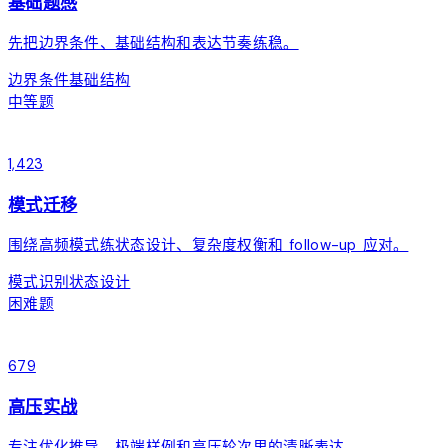
基础题感
先把边界条件、基础结构和表达节奏练稳。
边界条件
基础结构
lan
中等题
arrow_forward
1,423
模式迁移
围绕高频模式练状态设计、复杂度权衡和 follow-up 应对。
模式识别
状态设计
bolt
困难题
arrow_forward
679
高压实战
专注优化推导、极端样例和高压轮次里的清晰表达。