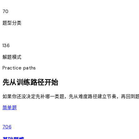
category
70
题型分类
terminal
136
解题模式
Practice paths
先从训练路径开始
如果你还没决定先补哪一类题，先从难度路径建立节奏，再回到
eco
简单题
arrow_forward
706