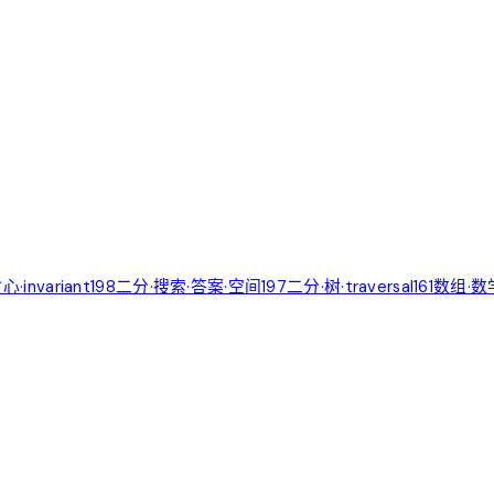
心·invariant
198
二分·搜索·答案·空间
197
二分·树·traversal
161
数组·数