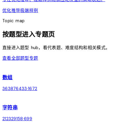
优化推导
极端样例
Topic map
按题型进入专题页
直接进入题型 hub，看代表题、难度结构和相关模式。
查看全部题型专题
list
数组
363
876
433
·
1672
chevron_right
text_fields
字符串
212
329
158
·
699
chevron_right
key