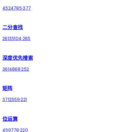
45
247
85
·
377
chevron_right
search
二分查找
26
135
104
·
265
chevron_right
arrow_downward
深度优先搜索
36
148
68
·
252
chevron_right
dashboard
矩阵
37
125
59
·
221
chevron_right
memory
位运算
45
97
78
·
220