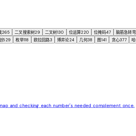
找
265
二叉搜索树
29
二叉树
130
位运算
220
位掩码
47
脑筋急转弯
划
529
枚举
118
欧拉回路
3
博弈论
24
几何
38
图
141
贪心
377
哈
sh map and checking each number's needed complement once.