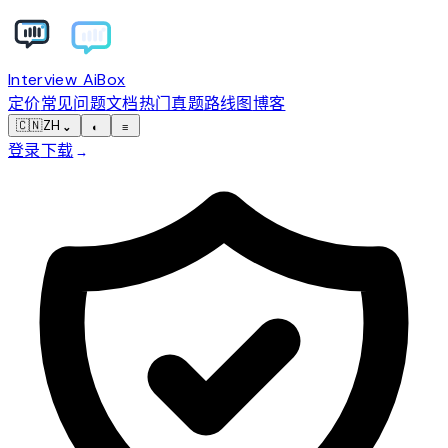
Interview AiBox
定价
常见问题
文档
热门真题
路线图
博客
🇨🇳
ZH
⌄
◐
≡
登录
下载
→