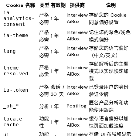
Cookie 名称
类型
有效期
提供商
说明
ia-
严格
Interview
存储您的 Cookie
analytics-
1 年
AiBox
必需
同意偏好设置
consent
严格
Interview
记住您的深色/浅色
ia-theme
1 年
AiBox
必需
模式偏好
严格
Interview
存储您的语言偏好
lang
1 年
AiBox
必需
（中文/英文）
存储解析后的主题
严格
Interview
theme-
1 年
模式以实现快速加
resolved
AiBox
必需
载
严格
会话 /
Interview
已登录用户的身份
ia-token
AiBox
必需
30 天
验证令牌
匿名产品分析和功
PostHog
_ph_*
分析
1 年
能使用跟踪
功能
Interview
缓存语言偏好以加
locale-
1 年
cache
AiBox
性
快页面加载速度
功能
Interview
存储 UI 布局和显示
ui-