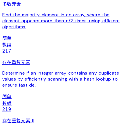
多数元素
Find the majority element in an array, where the
element appears more than n/2 times, using efficient
algorithms.
简单
数组
217
存在重复元素
Determine if an integer array contains any duplicate
values by efficiently scanning with a hash lookup to
ensure fast de…
简单
数组
219
存在重复元素 II