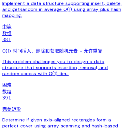
Implement a data structure supporting insert, delete,
and getRandom in average O(1) using array plus hash
mapping.
中等
数组
381
O(1) 时间插入、删除和获取随机元素 - 允许重复
This problem challenges you to design a data
structure that supports insertion, removal, and
random access with O(1) tim…
困难
数组
391
完美矩形
Determine if given axis-aligned rectangles form a
perfect cover using array scanning and hash-based