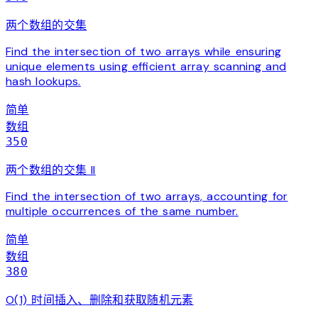
两个数组的交集
Find the intersection of two arrays while ensuring
unique elements using efficient array scanning and
hash lookups.
简单
数组
350
两个数组的交集 II
Find the intersection of two arrays, accounting for
multiple occurrences of the same number.
简单
数组
380
O(1) 时间插入、删除和获取随机元素