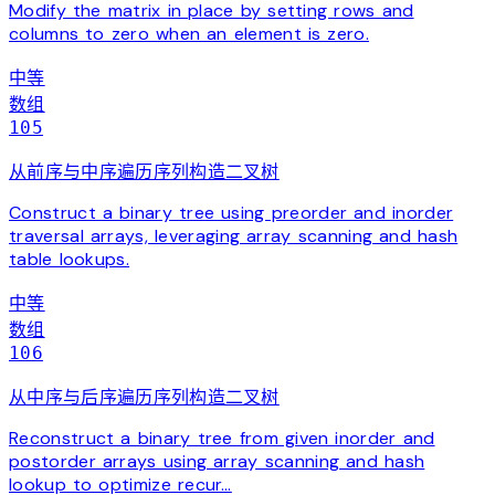
Modify the matrix in place by setting rows and
columns to zero when an element is zero.
中等
数组
105
从前序与中序遍历序列构造二叉树
Construct a binary tree using preorder and inorder
traversal arrays, leveraging array scanning and hash
table lookups.
中等
数组
106
从中序与后序遍历序列构造二叉树
Reconstruct a binary tree from given inorder and
postorder arrays using array scanning and hash
lookup to optimize recur…