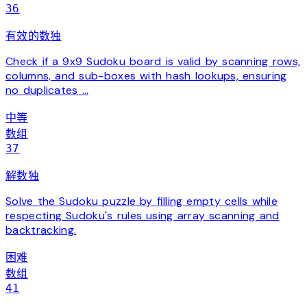
36
有效的数独
Check if a 9x9 Sudoku board is valid by scanning rows,
columns, and sub-boxes with hash lookups, ensuring
no duplicates …
中等
数组
37
解数独
Solve the Sudoku puzzle by filling empty cells while
respecting Sudoku's rules using array scanning and
backtracking.
困难
数组
41