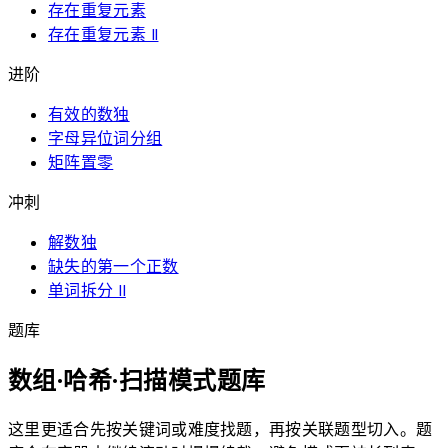
存在重复元素
存在重复元素 II
进阶
有效的数独
字母异位词分组
矩阵置零
冲刺
解数独
缺失的第一个正数
单词拆分 II
题库
数组·哈希·扫描模式题库
这里更适合先按关键词或难度找题，再按关联题型切入。题