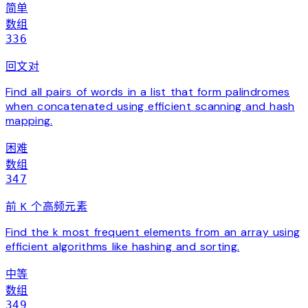
简单
数组
336
回文对
Find all pairs of words in a list that form palindromes
when concatenated using efficient scanning and hash
mapping.
困难
数组
347
前 K 个高频元素
Find the k most frequent elements from an array using
efficient algorithms like hashing and sorting.
中等
数组
349