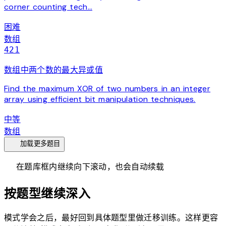
corner counting tech…
困难
数组
421
数组中两个数的最大异或值
Find the maximum XOR of two numbers in an integer
array using efficient bit manipulation techniques.
中等
数组
expand_more
加载更多题目
swap_vert
在题库框内继续向下滚动，也会自动续载
按题型继续深入
模式学会之后，最好回到具体题型里做迁移训练。这样更容