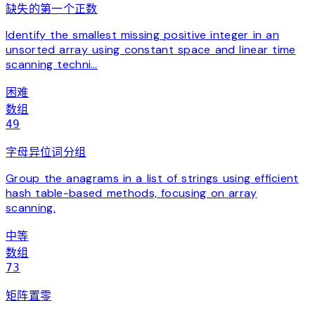
缺失的第一个正数
Identify the smallest missing positive integer in an
unsorted array using constant space and linear time
scanning techni…
困难
数组
49
字母异位词分组
Group the anagrams in a list of strings using efficient
hash table-based methods, focusing on array
scanning.
中等
数组
73
矩阵置零