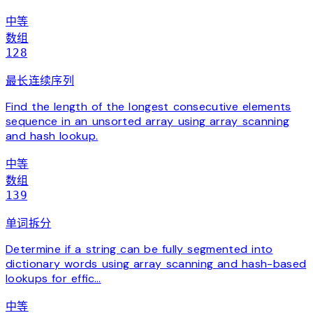
中等
数组
128
最长连续序列
Find the length of the longest consecutive elements
sequence in an unsorted array using array scanning
and hash lookup.
中等
数组
139
单词拆分
Determine if a string can be fully segmented into
dictionary words using array scanning and hash-based
lookups for effic…
中等