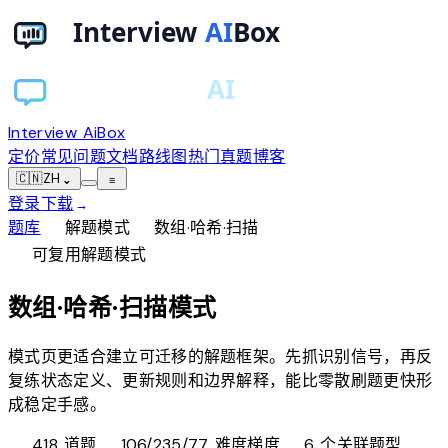
Interview AiBox
定价
常见问题
文档
路线图
热门真题
博客
🇨🇳
ZH
⌄
≡
登录
下载
→
chevron_right
chevron_right
题库
解题模式
数组·哈希·扫描
schema
可复用解题模式
数组·哈希·扫描模式
模式页更适合建立可迁移的解题框架。先抓识别信号，再反
复练状态定义、更新规则和边界解释，能比零散刷题更快形
成稳定手感。
database
tune
category
418
道题
106/235/77 难度梯度
6
个关联题型