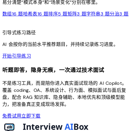
易分清楚“模式本身”和“场景变化”分别在哪里。
数组
16
题
哈希表
16
题
排序
5
题
矩阵
3
题
字符串
3
题
分治
3
题
route
引导式练习路径
AI 会按你的当前水平推荐题目，并持续记录练习进度。
arrow_forward
开始引导练习
听题即答，隐身无痕，一次通过技术面试
不是练习工具，而是陪你进入真实面试现场的 AI Copilot。
覆盖 coding、OA、系统设计、行为面、模拟面试与面后复
盘，配合 RAG 知识库、隐身辅助、本地优先和顶级模型能
力，把准备真正变成现场发挥。
免费试用
立即下载