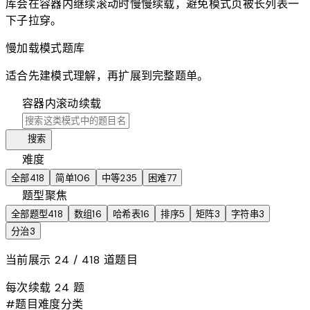
库会在容器内继续滚动时慢慢续载，避免模式页被长列表一
下子拉穿。
慢加载模式题库
适合先建模式理解，再扩展到完整题单。
hourglass_bottom
容器内滚动续载
search
manage_search
搜索
tune
难度
全部
418
简单
106
中等
235
困难
77
category
题型聚焦
全部题型
418
数组
16
哈希表
16
排序
5
矩阵
3
字符串
3
分治
3
当前展示
24
/ 418 道题目
每次续载 24 题
#
题目
难度
分类