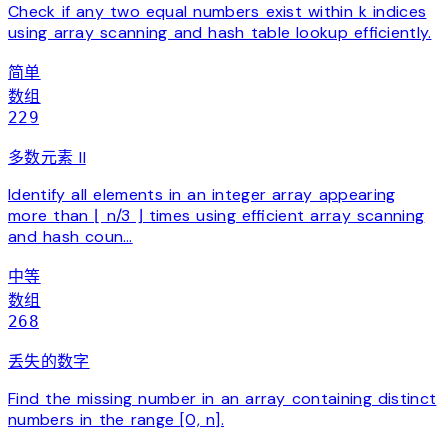
Check if any two equal numbers exist within k indices
using array scanning and hash table lookup efficiently.
简单
数组
229
多数元素 II
Identify all elements in an integer array appearing
more than ⌊ n/3 ⌋ times using efficient array scanning
and hash coun…
中等
数组
268
丢失的数字
Find the missing number in an array containing distinct
numbers in the range [0, n].