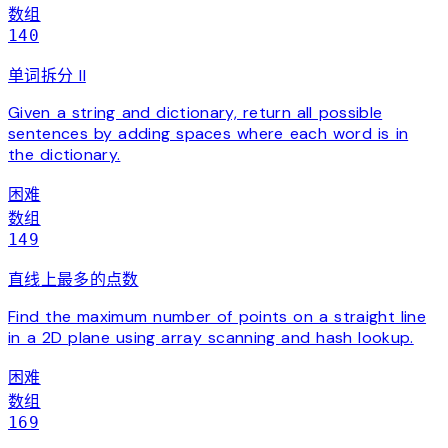
数组
140
单词拆分 II
Given a string and dictionary, return all possible
sentences by adding spaces where each word is in
the dictionary.
困难
数组
149
直线上最多的点数
Find the maximum number of points on a straight line
in a 2D plane using array scanning and hash lookup.
困难
数组
169