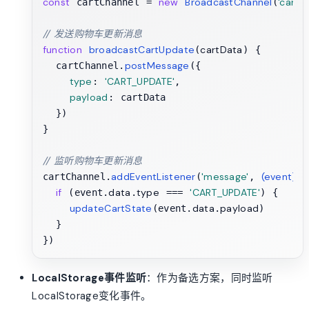
const
new
BroadcastChannel
'cart_
 cartChannel = 
(
// 发送购物车更新消息
function
broadcastCartUpdate
cartData
(
) {

postMessage
  cartChannel.
({

type
'CART_UPDATE'
: 
,

payload
: cartData

  })

}

// 监听购物车更新消息
addEventListener
'message'
(
event
) =
cartChannel.
(
, 
if
data
type
'CART_UPDATE'
 (event.
.
 === 
) {

updateCartState
data
payload
(event.
.
)

  }

LocalStorage事件监听
：作为备选方案，同时监听
LocalStorage变化事件。