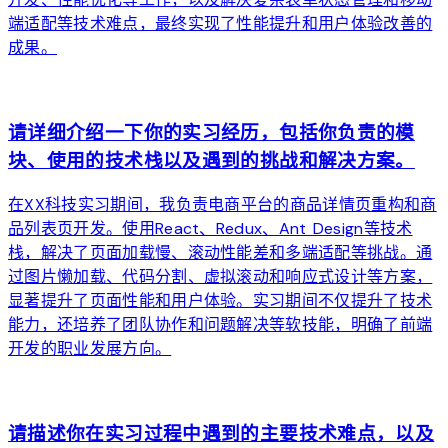
端适配等技术难点，最终实现了性能提升和用户体验改善的
成果。
arrow_forward
请详细介绍一下你的实习经历，包括你负责的模
块、使用的技术栈以及遇到的挑战和解决方案。
在XX科技实习期间，我负责电商平台的商品详情页重构和商
品列表页开发。使用React、Redux、Ant Design等技术
栈，解决了页面加载慢、滚动性能差和多端适配等挑战。通
过图片懒加载、代码分割、虚拟滚动和响应式设计等方案，
显著提升了页面性能和用户体验。实习期间不仅提升了技术
能力，还培养了团队协作和问题解决等软技能，明确了前端
开发的职业发展方向。
arrow_forward
请描述你在实习过程中遇到的主要技术难点，以及