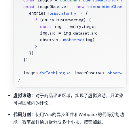
const
document
querySelectorAll
'img[
 images = 
.
(
const
new
IntersectionObserve
 imageObserver = 
forEach
entry
 =>
    entries.
(
 {

if
isIntersecting
 (entry.
) {

const
target
 img = entry.
src
dataset
src
        img.
 = img.
.
unobserve
        observer.
(img)

      }

    })

  })

forEach
img
 =>
observe
  images.
(
 imageObserver.
(i
虚拟滚动
：对于商品评论区域，实现了虚拟滚动，只渲染
可视区域内的评论。
代码分割
：使用Vue的异步组件和Webpack的代码分割功
能，将商品详情页拆分成多个小块，按需加载。