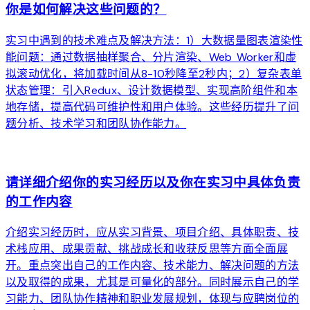
你是如何解决这些问题的？
实习中遇到的技术难点及解决方法：1）大数据量图表渲染性
能问题：通过数据抽样聚合、分片渲染、Web Worker和虚
拟滚动优化，将加载时间从8-10秒降至2秒内；2）复杂表单
状态管理：引入Redux、设计数据模型、实现高阶组件和本
地存储，提高代码可维护性和用户体验。这些经历提升了问
题分析、技术学习和团队协作能力。
arrow_forward
请详细介绍你的实习经历以及你在实习中具体负责
的工作内容
介绍实习经历时，应从实习背景、项目介绍、具体职责、技
术栈应用、成果贡献、挑战成长和收获反思等方面全面展
开。重点突出自己的工作内容、技术能力、解决问题的方法
以及取得的成果，尤其是可量化的部分。同时展示自己的学
习能力、团队协作精神和职业发展规划，体现与应聘岗位的