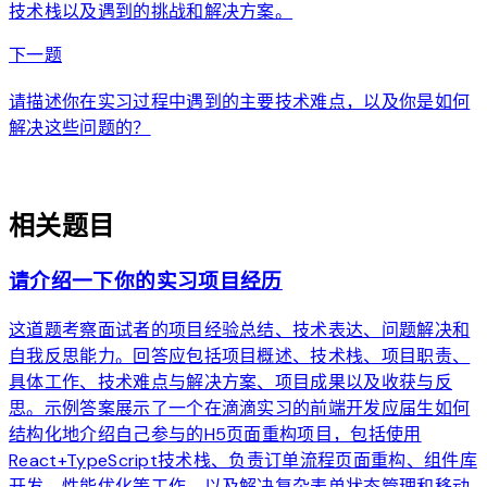
技术栈以及遇到的挑战和解决方案。
arrow_forward
下一题
请描述你在实习过程中遇到的主要技术难点，以及你是如何
解决这些问题的？
auto_awesome
相关题目
请介绍一下你的实习项目经历
这道题考察面试者的项目经验总结、技术表达、问题解决和
自我反思能力。回答应包括项目概述、技术栈、项目职责、
具体工作、技术难点与解决方案、项目成果以及收获与反
思。示例答案展示了一个在滴滴实习的前端开发应届生如何
结构化地介绍自己参与的H5页面重构项目，包括使用
React+TypeScript技术栈、负责订单流程页面重构、组件库
开发、性能优化等工作，以及解决复杂表单状态管理和移动