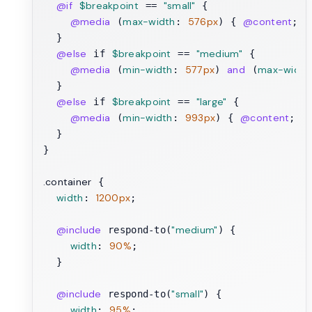
@if
$breakpoint
"small"
 == 
 {

@media
max-width
576px
@content
 (
: 
) { 
; }

  }

@else
$breakpoint
"medium"
 if 
 == 
 {

@media
min-width
577px
and
max-width
 (
: 
) 
 (
  }

@else
$breakpoint
"large"
 if 
 == 
 {

@media
min-width
993px
@content
 (
: 
) { 
; }

  }

}

.container
 {

width
1200px
: 
;

@include
"medium"
 respond-to(
) {

width
90%
: 
;

  }

@include
"small"
 respond-to(
) {

width
95%
: 
;
