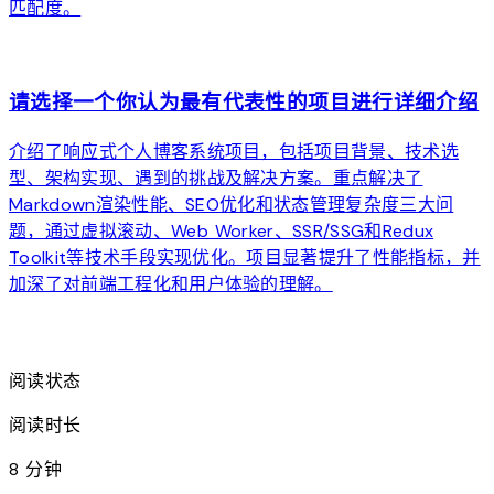
匹配度。
arrow_forward
请选择一个你认为最有代表性的项目进行详细介绍
介绍了响应式个人博客系统项目，包括项目背景、技术选
型、架构实现、遇到的挑战及解决方案。重点解决了
Markdown渲染性能、SEO优化和状态管理复杂度三大问
题，通过虚拟滚动、Web Worker、SSR/SSG和Redux
Toolkit等技术手段实现优化。项目显著提升了性能指标，并
加深了对前端工程化和用户体验的理解。
arrow_forward
阅读状态
阅读时长
8 分钟