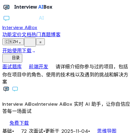
Interview AiBox
功能
定价
文档
热门真题
博客
light_mode
🇨🇳
ZH
⌄
≡
开始使用
下载
→
toc
目录
chevron_right
chevron_right
面试题库
前端开发
请详细介绍你参与过的项目，包括
你在项目中的角色、使用的技术栈以及遇到的挑战和解决方
案
Interview
AiBox
Interview
AiBox
实时 AI 助手，让你自信应
答每一场面试
download
免费下载
local_fire_department
account_tree
基础
•
72 次面试
•
更新于 2025-11-04
•
思维导图