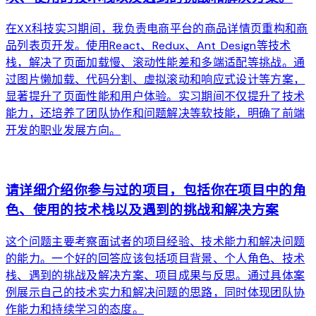
在XX科技实习期间，我负责电商平台的商品详情页重构和商
品列表页开发。使用React、Redux、Ant Design等技术
栈，解决了页面加载慢、滚动性能差和多端适配等挑战。通
过图片懒加载、代码分割、虚拟滚动和响应式设计等方案，
显著提升了页面性能和用户体验。实习期间不仅提升了技术
能力，还培养了团队协作和问题解决等软技能，明确了前端
开发的职业发展方向。
arrow_forward
请详细介绍你参与过的项目，包括你在项目中的角
色、使用的技术栈以及遇到的挑战和解决方案
这个问题主要考察面试者的项目经验、技术能力和解决问题
的能力。一个好的回答应该包括项目背景、个人角色、技术
栈、遇到的挑战及解决方案、项目成果与反思。通过具体案
例展示自己的技术实力和解决问题的思路，同时体现团队协
作能力和持续学习的态度。