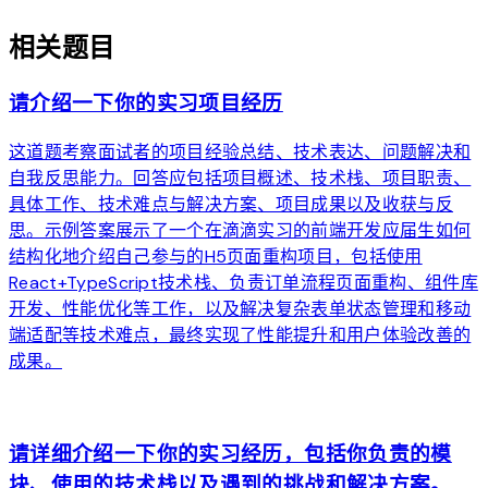
相关题目
请介绍一下你的实习项目经历
这道题考察面试者的项目经验总结、技术表达、问题解决和
自我反思能力。回答应包括项目概述、技术栈、项目职责、
具体工作、技术难点与解决方案、项目成果以及收获与反
思。示例答案展示了一个在滴滴实习的前端开发应届生如何
结构化地介绍自己参与的H5页面重构项目，包括使用
React+TypeScript技术栈、负责订单流程页面重构、组件库
开发、性能优化等工作，以及解决复杂表单状态管理和移动
端适配等技术难点，最终实现了性能提升和用户体验改善的
成果。
arrow_forward
请详细介绍一下你的实习经历，包括你负责的模
块、使用的技术栈以及遇到的挑战和解决方案。