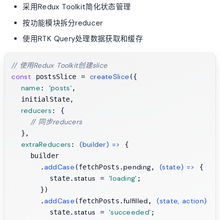
采用Redux Toolkit简化状态管理
按功能模块拆分reducer
使用RTK Query处理数据获取和缓存
// 使用Redux Toolkit创建slice
const
createSlice
 postsSlice = 
({

name
'posts'
: 
,

  initialState,

reducers
: {

// 同步reducers
  },

extraReducers
(
builder
) =>
: 
 {

    builder

addCase
pending
(
state
) =>
      .
(fetchPosts.
, 
 {

status
'loading'
        state.
 = 
;

      })

addCase
fulfilled
(
state, action
) =>
      .
(fetchPosts.
, 
status
'succeeded'
        state.
 = 
;
