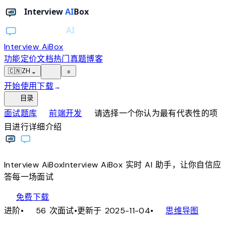
Interview AiBox
功能
定价
文档
热门真题
博客
light_mode
🇨🇳
ZH
⌄
≡
开始使用
下载
→
toc
目录
chevron_right
chevron_right
面试题库
前端开发
请选择一个你认为最有代表性的项
目进行详细介绍
Interview
AiBox
Interview
AiBox
实时 AI 助手，让你自信应
答每一场面试
download
免费下载
local_fire_department
account_tree
进阶
•
56 次面试
•
更新于 2025-11-04
•
思维导图