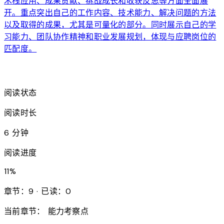
术栈应用、成果贡献、挑战成长和收获反思等方面全面展
开。重点突出自己的工作内容、技术能力、解决问题的方法
以及取得的成果，尤其是可量化的部分。同时展示自己的学
习能力、团队协作精神和职业发展规划，体现与应聘岗位的
匹配度。
arrow_forward
阅读状态
阅读时长
6 分钟
阅读进度
11
%
章节：9 · 已读：0
当前章节：
能力考察点