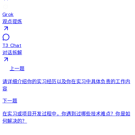
Grok
观点提炼
T3 Chat
对话拆解
arrow_back
上一题
请详细介绍你的实习经历以及你在实习中具体负责的工作内
容
arrow_forward
下一题
在实习或项目开发过程中，你遇到过哪些技术难点？你是如
何解决的？
auto_awesome