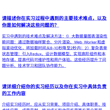
arrow_forward
请描述你在实习过程中遇到的主要技术难点，以及
你是如何解决这些问题的？
实习中遇到的技术难点及解决方法：1）大数据量图表渲染性
能问题：通过数据抽样聚合、分片渲染、Web Worker和虚
拟滚动优化，将加载时间从8-10秒降至2秒内；2）复杂表单
状态管理：引入Redux、设计数据模型、实现高阶组件和本
地存储，提高代码可维护性和用户体验。这些经历提升了问
题分析、技术学习和团队协作能力。
arrow_forward
请详细介绍你的实习经历以及你在实习中具体负责
的工作内容
介绍实习经历时，应从实习背景、项目介绍、具体职责、技