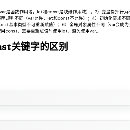
不同（var是函数作用域，let和const是块级作用域）；2）变量提升行为
声明规则不同（var允许，let和const不允许）；4）初始化要求不
（const基本类型不可重新赋值）；6）全局对象属性不同（var会成为
先使用const，需要重新赋值时使用let，避免使用var。
const关键字的区别