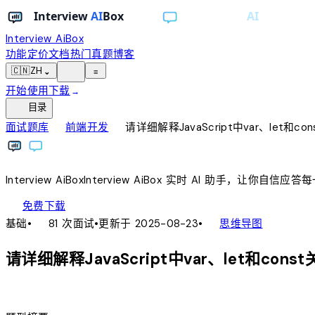
Interview AiBox
功能
定价
文档
热门真题
博客
light_mode
🇨🇳
ZH
⌄
≡
开始使用
下载
→
toc
目录
chevron_right
chevron_right
面试题库
前端开发
请详细解释JavaScript中var、let和
Interview
AiBox
Interview
AiBox
实时 AI 助手，让你自信应答
download
免费下载
local_fire_department
account_tree
基础
•
81 次面试
•
更新于 2025-08-23
•
思维导图
请详细解释JavaScript中var、let和co
lightbulb