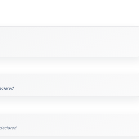
declared
 declared