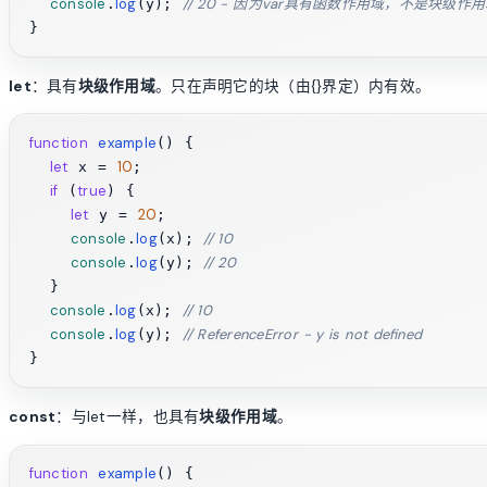
console
log
// 20 - 因为var具有函数作用域，不是块级作
.
(y); 
let
：具有
块级作用域
。只在声明它的块（由{}界定）内有效。
function
example
(
) {

let
10
 x = 
;

if
true
 (
) {

let
20
 y = 
;

console
log
// 10
.
(x); 
console
log
// 20
.
(y); 
  }

console
log
// 10
.
(x); 
console
log
// ReferenceError - y is not defined
.
(y); 
const
：与let一样，也具有
块级作用域
。
function
example
(
) {
