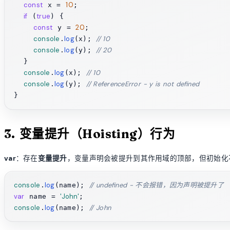
const
10
 x = 
;

if
true
 (
) {

const
20
 y = 
;

console
log
// 10
.
(x); 
console
log
// 20
.
(y); 
  }

console
log
// 10
.
(x); 
console
log
// ReferenceError - y is not defined
.
(y); 
3. 变量提升（Hoisting）行为
var
：存在
变量提升
，变量声明会被提升到其作用域的顶部，但初始化
console
log
// undefined - 不会报错，因为声明被提升了
.
(name); 
var
'John'
 name = 
console
log
// John
.
(name); 