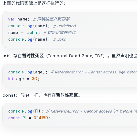
上面的代码实际上是这样执行的：
var
// 声明被提升到顶部
 name; 
console
log
// undefined
.
(name); 
'John'
// 初始化留在原位
name = 
; 
console
log
// John
.
(name); 
let
：存在
暂时性死区
（Temporal Dead Zone, TDZ）。虽然声
console
log
// ReferenceError - Cannot access 'age' before
.
(age); 
let
30
 age = 
const
：与let一样，也存在
暂时性死区
。
console
log
PI
// ReferenceError - Cannot access 'PI' before ini
.
(
); 
const
PI
3.14159
 = 