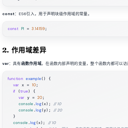
const
：ES6引入，用于声明块级作用域的常量。
const
PI
3.14159
 = 
2. 作用域差异
var
：具有
函数作用域
。在函数内部声明的变量，整个函数内都可以访
function
example
(
) {

var
10
 x = 
;

if
true
 (
) {

var
20
 y = 
;

console
log
// 10
.
(x); 
console
log
// 20
.
(y); 
  }

console
log
// 10
.
(x); 