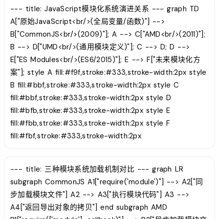
--- title: JavaScript模块化系统演进关系 --- graph TD
A["原始JavaScript<br/>(全局变量/函数)"] -->
B["CommonJS<br/>(2009)"]; A --> C["AMD<br/>(2011)"];
B --> D["UMD<br/>(通用模块定义)"]; C --> D; D -->
E["ES Modules<br/>(ES6/2015)"]; E --> F["未来模块化方
案"]; style A fill:#f9f,stroke:#333,stroke-width:2px style
B fill:#bbf,stroke:#333,stroke-width:2px style C
fill:#bbf,stroke:#333,stroke-width:2px style D
fill:#bfb,stroke:#333,stroke-width:2px style E
fill:#fbb,stroke:#333,stroke-width:2px style F
fill:#fbf,stroke:#333,stroke-width:2px
--- title: 三种模块系统加载机制对比 --- graph LR
subgraph CommonJS A1["require('module')"] --> A2["同
步加载模块文件"] A2 --> A3["执行模块代码"] A3 -->
A4["返回导出对象的拷贝"] end subgraph AMD