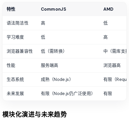
特性
CommonJS
AMD
语法简洁性
高
低
学习难度
低
高
浏览器兼容性
低（需转换）
中（需库支
性能
服务端高
浏览器高
生态系统
成熟（Node.js）
有限（Requi
未来发展
有限（Node.js仍广泛使用）
有限
模块化演进与未来趋势