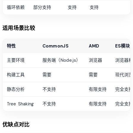
循环依赖
部分支持
支持
支持
适用场景比较
特性
CommonJS
AMD
ES模块
主要环境
服务端（Node.js）
浏览器
浏览器
构建工具
需要
需要
现代浏
静态分析
不支持
有限支持
完全支
Tree Shaking
不支持
有限支持
完全支
优缺点对比