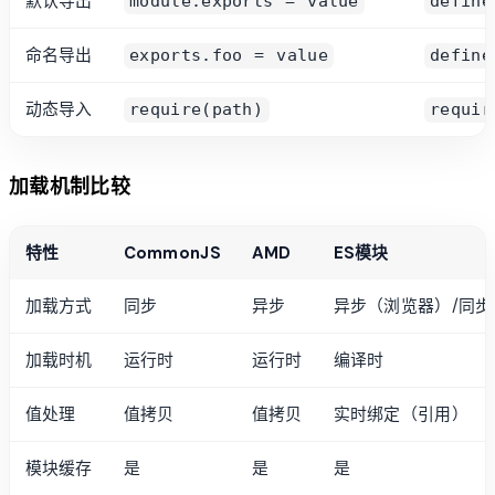
默认导出
module.exports = value
define
命名导出
exports.foo = value
define
动态导入
require(path)
requir
加载机制比较
特性
CommonJS
AMD
ES模块
加载方式
同步
异步
异步（浏览器）/同步（N
加载时机
运行时
运行时
编译时
值处理
值拷贝
值拷贝
实时绑定（引用）
模块缓存
是
是
是