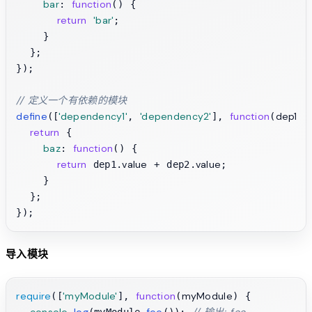
bar
function
: 
(
) {

return
'bar'
;

    }

  };

});

// 定义一个有依赖的模块
define
'dependency1'
'dependency2'
function
dep1, 
([
, 
], 
(
return
 {

baz
function
: 
(
) {

return
value
value
 dep1.
 + dep2.
;

    }

  };

导入模块
require
'myModule'
function
myModule
([
], 
(
) {

console
log
foo
// 输出: foo
.
(myModule.
()); 