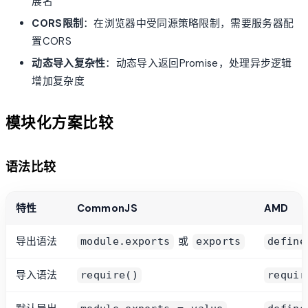
展名
CORS限制
：在浏览器中受同源策略限制，需要服务器配
置CORS
动态导入复杂性
：动态导入返回Promise，处理异步逻辑
增加复杂度
模块化方案比较
语法比较
特性
CommonJS
AMD
导出语法
或
module.exports
exports
define
导入语法
require()
requir