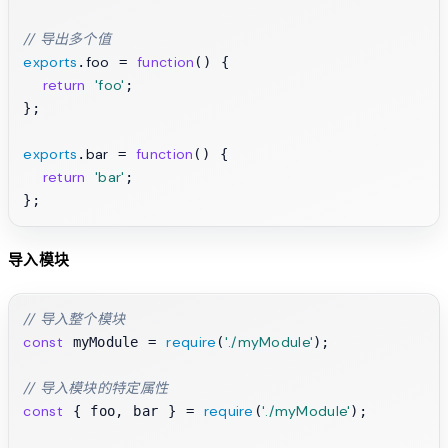
// 导出多个值
exports
foo
function
.
 = 
(
) {

return
'foo'
;

};

exports
bar
function
.
 = 
(
) {

return
'bar'
;

导入模块
// 导入整个模块
const
require
'./myModule'
 myModule = 
(
);

// 导入模块的特定属性
const
require
'./myModule'
 { foo, bar } = 
(
);
