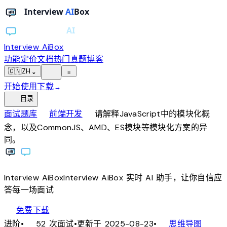
Interview AiBox
功能
定价
文档
热门真题
博客
light_mode
🇨🇳
ZH
⌄
≡
开始使用
下载
→
toc
目录
chevron_right
chevron_right
面试题库
前端开发
请解释JavaScript中的模块化概
念，以及CommonJS、AMD、ES模块等模块化方案的异
同。
Interview
AiBox
Interview
AiBox
实时 AI 助手，让你自信应
答每一场面试
download
免费下载
local_fire_department
account_tree
进阶
•
52 次面试
•
更新于 2025-08-23
•
思维导图