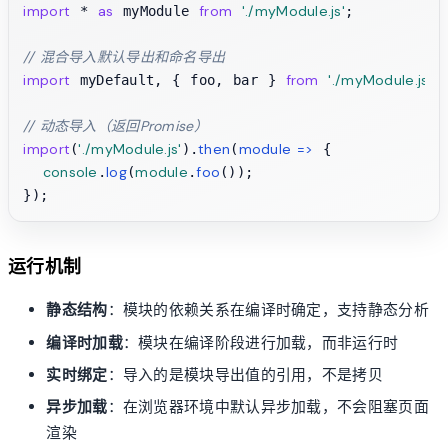
import
as
from
'./myModule.js'
 * 
 myModule 
;

// 混合导入默认导出和命名导出
import
from
'./myModule.js'
 myDefault, { foo, bar } 
;

// 动态导入（返回Promise）
import
'./myModule.js'
then
module
 =>
(
).
(
 {

console
log
module
foo
.
(
.
());

运行机制
静态结构
：模块的依赖关系在编译时确定，支持静态分析
编译时加载
：模块在编译阶段进行加载，而非运行时
实时绑定
：导入的是模块导出值的引用，不是拷贝
异步加载
：在浏览器环境中默认异步加载，不会阻塞页面
渲染