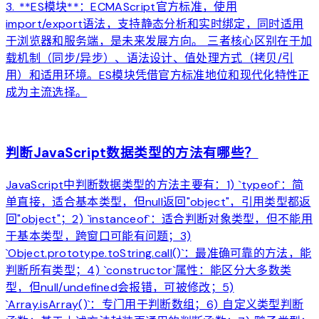
3. **ES模块**：ECMAScript官方标准，使用
import/export语法，支持静态分析和实时绑定，同时适用
于浏览器和服务端，是未来发展方向。 三者核心区别在于加
载机制（同步/异步）、语法设计、值处理方式（拷贝/引
用）和适用环境。ES模块凭借官方标准地位和现代化特性正
成为主流选择。
arrow_forward
判断JavaScript数据类型的方法有哪些？
JavaScript中判断数据类型的方法主要有：1) `typeof`：简
单直接，适合基本类型，但null返回"object"，引用类型都返
回"object"；2) `instanceof`：适合判断对象类型，但不能用
于基本类型，跨窗口可能有问题；3)
`Object.prototype.toString.call()`：最准确可靠的方法，能
判断所有类型；4) `constructor`属性：能区分大多数类
型，但null/undefined会报错，可被修改；5)
`Array.isArray()`：专门用于判断数组；6) 自定义类型判断