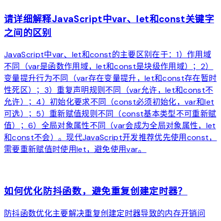
请详细解释JavaScript中var、let和const关键字
之间的区别
JavaScript中var、let和const的主要区别在于：1）作用域
不同（var是函数作用域，let和const是块级作用域）；2）
变量提升行为不同（var存在变量提升，let和const存在暂时
性死区）；3）重复声明规则不同（var允许，let和const不
允许）；4）初始化要求不同（const必须初始化，var和let
可选）；5）重新赋值规则不同（const基本类型不可重新赋
值）；6）全局对象属性不同（var会成为全局对象属性，let
和const不会）。现代JavaScript开发推荐优先使用const，
需要重新赋值时使用let，避免使用var。
arrow_forward
如何优化防抖函数，避免重复创建定时器？
防抖函数优化主要解决重复创建定时器导致的内存开销问