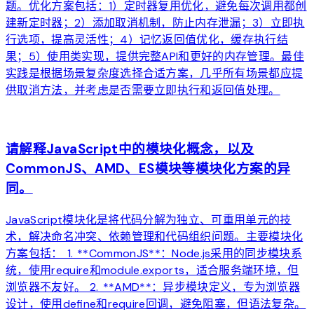
题。优化方案包括：1）定时器复用优化，避免每次调用都创
建新定时器；2）添加取消机制，防止内存泄漏；3）立即执
行选项，提高灵活性；4）记忆返回值优化，缓存执行结
果；5）使用类实现，提供完整API和更好的内存管理。最佳
实践是根据场景复杂度选择合适方案，几乎所有场景都应提
供取消方法，并考虑是否需要立即执行和返回值处理。
arrow_forward
请解释JavaScript中的模块化概念，以及
CommonJS、AMD、ES模块等模块化方案的异
同。
JavaScript模块化是将代码分解为独立、可重用单元的技
术，解决命名冲突、依赖管理和代码组织问题。主要模块化
方案包括： 1. **CommonJS**：Node.js采用的同步模块系
统，使用require和module.exports，适合服务端环境，但
浏览器不友好。 2. **AMD**：异步模块定义，专为浏览器
设计，使用define和require回调，避免阻塞，但语法复杂。