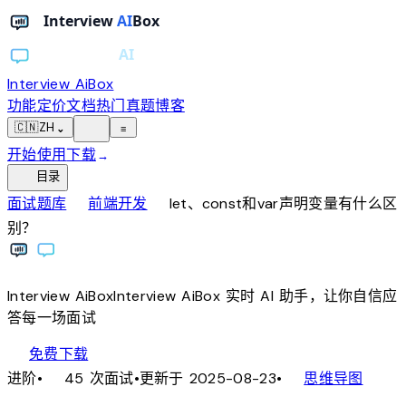
Interview AiBox
功能
定价
文档
热门真题
博客
light_mode
🇨🇳
ZH
⌄
≡
开始使用
下载
→
toc
目录
chevron_right
chevron_right
面试题库
前端开发
let、const和var声明变量有什么区
别？
Interview
AiBox
Interview
AiBox
实时 AI 助手，让你自信应
答每一场面试
download
免费下载
local_fire_department
account_tree
进阶
•
45 次面试
•
更新于 2025-08-23
•
思维导图