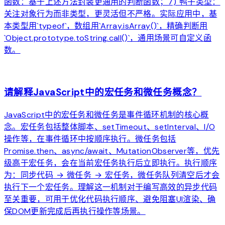
函数：基于上述方法封装更通用的判断函数；7) 鸭子类型：
关注对象行为而非类型，更灵活但不严格。实际应用中，基
本类型用`typeof`，数组用`Array.isArray()`，精确判断用
`Object.prototype.toString.call()`，通用场景可自定义函
数。
arrow_forward
请解释JavaScript中的宏任务和微任务概念？
JavaScript中的宏任务和微任务是事件循环机制的核心概
念。宏任务包括整体脚本、setTimeout、setInterval、I/O
操作等，在事件循环中按顺序执行。微任务包括
Promise.then、async/await、MutationObserver等，优先
级高于宏任务，会在当前宏任务执行后立即执行。执行顺序
为：同步代码 → 微任务 → 宏任务，微任务队列清空后才会
执行下一个宏任务。理解这一机制对于编写高效的异步代码
至关重要，可用于优化代码执行顺序、避免阻塞UI渲染、确
保DOM更新完成后再执行操作等场景。