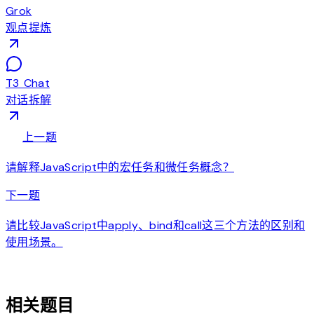
Grok
观点提炼
T3 Chat
对话拆解
arrow_back
上一题
请解释JavaScript中的宏任务和微任务概念？
arrow_forward
下一题
请比较JavaScript中apply、bind和call这三个方法的区别和
使用场景。
auto_awesome
相关题目