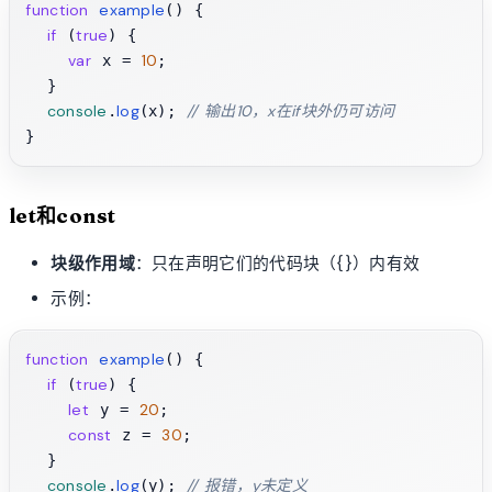
function
example
(
) {

if
true
 (
) {

var
10
 x = 
;

  }

console
log
// 输出10，x在if块外仍可访问
.
(x); 
let和const
块级作用域
：只在声明它们的代码块（{}）内有效
示例：
function
example
(
) {

if
true
 (
) {

let
20
 y = 
;

const
30
 z = 
;

  }

console
log
// 报错，y未定义
.
(y); 