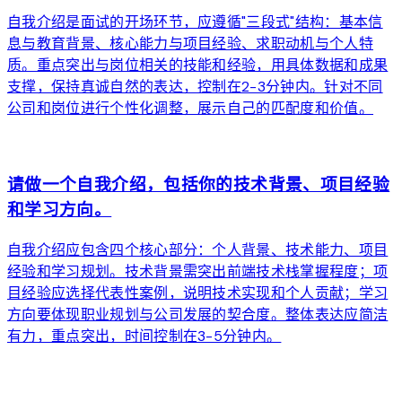
自我介绍是面试的开场环节，应遵循"三段式"结构：基本信
息与教育背景、核心能力与项目经验、求职动机与个人特
质。重点突出与岗位相关的技能和经验，用具体数据和成果
支撑，保持真诚自然的表达，控制在2-3分钟内。针对不同
公司和岗位进行个性化调整，展示自己的匹配度和价值。
arrow_forward
请做一个自我介绍，包括你的技术背景、项目经验
和学习方向。
自我介绍应包含四个核心部分：个人背景、技术能力、项目
经验和学习规划。技术背景需突出前端技术栈掌握程度；项
目经验应选择代表性案例，说明技术实现和个人贡献；学习
方向要体现职业规划与公司发展的契合度。整体表达应简洁
有力，重点突出，时间控制在3-5分钟内。
arrow_forward