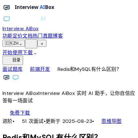
Interview AiBox
功能
定价
文档
热门真题
博客
light_mode
🇨🇳
ZH
⌄
≡
开始使用
下载
→
toc
目录
chevron_right
chevron_right
面试题库
前端开发
Redis和MySQL有什么区别？
Interview
AiBox
Interview
AiBox
实时 AI 助手，让你自信应
答每一场面试
download
免费下载
local_fire_department
account_tree
进阶
•
51 次面试
•
更新于 2025-08-23
•
思维导图
Redis和MySQL有什么区别？