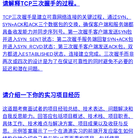
请解释TCP三次握手的过程。
TCP三次握手是建立可靠网络连接的关键过程，通过SYN、
SYN+ACK和ACK三个数据包的交换，确保客户端和服务端都
具备收发能力并同步序列号。第一次握手客户端发送SYN包
并进入SYN_SENT状态；第二次握手服务端回复SYN+ACK包
并进入SYN_RCVD状态；第三次握手客户端发送ACK包，双
方都进入ESTABLISHED状态，连接建立完成。三次握手而非
两次或四次的设计是为了在保证可靠性的同时避免不必要的
延迟和潜在问题。
arrow_forward
请介绍一下你的实习项目经历
这道题考察面试者的项目经验总结、技术表达、问题解决和
自我反思能力。回答应包括项目概述、技术栈、项目职责、
具体工作、技术难点与解决方案、项目成果以及收获与反
思。示例答案展示了一个在滴滴实习的前端开发应届生如何