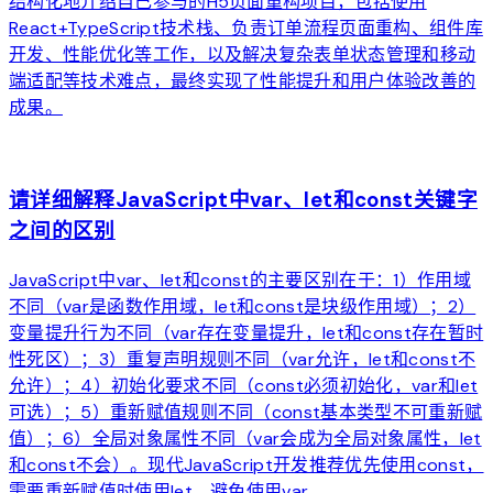
结构化地介绍自己参与的H5页面重构项目，包括使用
React+TypeScript技术栈、负责订单流程页面重构、组件库
开发、性能优化等工作，以及解决复杂表单状态管理和移动
端适配等技术难点，最终实现了性能提升和用户体验改善的
成果。
arrow_forward
请详细解释JavaScript中var、let和const关键字
之间的区别
JavaScript中var、let和const的主要区别在于：1）作用域
不同（var是函数作用域，let和const是块级作用域）；2）
变量提升行为不同（var存在变量提升，let和const存在暂时
性死区）；3）重复声明规则不同（var允许，let和const不
允许）；4）初始化要求不同（const必须初始化，var和let
可选）；5）重新赋值规则不同（const基本类型不可重新赋
值）；6）全局对象属性不同（var会成为全局对象属性，let
和const不会）。现代JavaScript开发推荐优先使用const，
需要重新赋值时使用let，避免使用var。