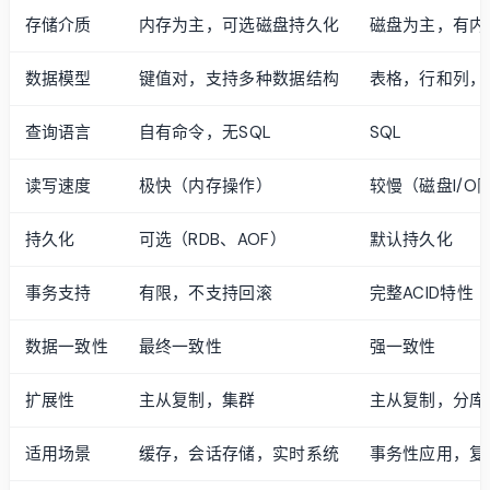
存储介质
内存为主，可选磁盘持久化
磁盘为主，有内
数据模型
键值对，支持多种数据结构
表格，行和列，
查询语言
自有命令，无SQL
SQL
读写速度
极快（内存操作）
较慢（磁盘I/O
持久化
可选（RDB、AOF）
默认持久化
事务支持
有限，不支持回滚
完整ACID特性
数据一致性
最终一致性
强一致性
扩展性
主从复制，集群
主从复制，分库
适用场景
缓存，会话存储，实时系统
事务性应用，复