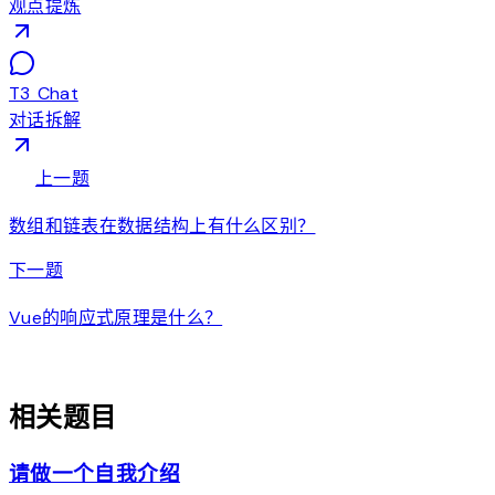
观点提炼
T3 Chat
对话拆解
arrow_back
上一题
数组和链表在数据结构上有什么区别？
arrow_forward
下一题
Vue的响应式原理是什么？
auto_awesome
相关题目
请做一个自我介绍