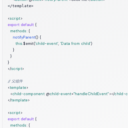
</template>

<
script
>
export
default
 {

methods
: {

notifyParent
(
) {

this
.$emit(
'child-event'
, 
'Data from child'
)

    }

  }

</
script
>
// 父组件
<
template
>
<
child-component
 @
child-event
=
"handleChildEvent"
>
</
child-
</
template
>
<
script
>
export
default
 {

methods
: {
