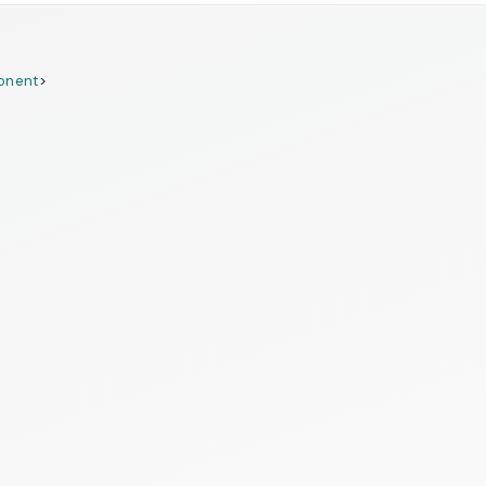
onent
>