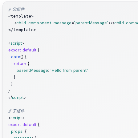
// 父组件
<template>

<
child-component
:message
=
"parentMessage"
>
</
child-comp
</template>

<
script
>
export
default
 {

data
(
) {

return
 {

parentMessage
: 
'Hello from parent'
    }

  }

</
script
>
// 子组件
<
script
>
export
default
 {

props
: {
