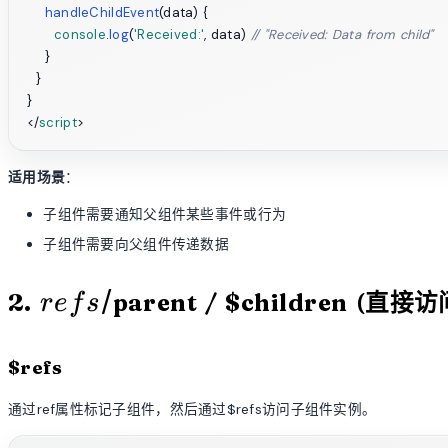
handleChildEvent
(
data
) {

console
.
log
(
'Received:'
, data) 
// "Received: Data from child"
    }

  }

</
script
>
适用场景
：
子组件需要通知父组件某些事件或行为
子组件需要向父组件传递数据
refs
/
2.
parent / $children (直接访
r
e
f
s
/
$refs
通过ref属性标记子组件，然后通过$refs访问子组件实例。