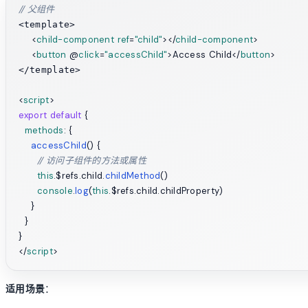
// 父组件
<template>

<
child-component
ref
=
"child"
>
</
child-component
>
<
button
 @
click
=
"accessChild"
>
Access Child
</
button
>
</template>

<
script
>
export
default
 {

methods
: {

accessChild
(
) {

// 访问子组件的方法或属性
this
.
$refs
.
child
.
childMethod
()

console
.
log
(
this
.
$refs
.
child
.
childProperty
)

    }

  }

</
script
>
适用场景
：