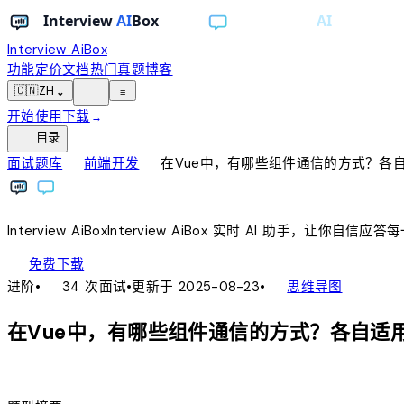
Interview AiBox
功能
定价
文档
热门真题
博客
light_mode
🇨🇳
ZH
⌄
≡
开始使用
下载
→
toc
目录
chevron_right
chevron_right
面试题库
前端开发
在Vue中，有哪些组件通信的方式？各
Interview
AiBox
Interview
AiBox
实时 AI 助手，让你自信应答
download
免费下载
local_fire_department
account_tree
进阶
•
34 次面试
•
更新于 2025-08-23
•
思维导图
在Vue中，有哪些组件通信的方式？各自适
lightbulb