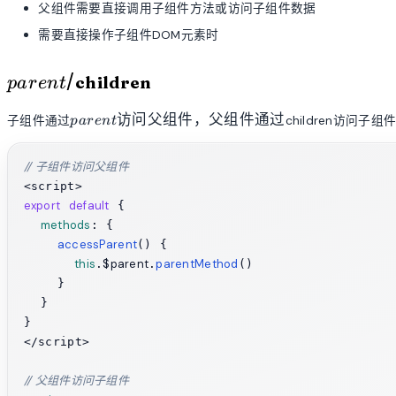
父组件需要直接调用子组件方法或访问子组件数据
需要直接操作子组件DOM元素时
parent
/
children
p
a
r
e
n
t
/
parent
访问父组件，父组件通过
子组件通过
children访问子
p
a
r
e
n
t
访问父
组件，
父组件
// 子组件访问父组件
通过
export
default
 {

methods
: {

accessParent
(
) {

this
$parent
parentMethod
.
.
()

    }

  }

}

</script>

// 父组件访问子组件