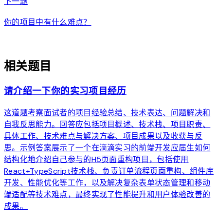
arrow_forward
下一题
你的项目中有什么难点？
auto_awesome
相关题目
请介绍一下你的实习项目经历
这道题考察面试者的项目经验总结、技术表达、问题解决和
自我反思能力。回答应包括项目概述、技术栈、项目职责、
具体工作、技术难点与解决方案、项目成果以及收获与反
思。示例答案展示了一个在滴滴实习的前端开发应届生如何
结构化地介绍自己参与的H5页面重构项目，包括使用
React+TypeScript技术栈、负责订单流程页面重构、组件库
开发、性能优化等工作，以及解决复杂表单状态管理和移动
端适配等技术难点，最终实现了性能提升和用户体验改善的
成果。