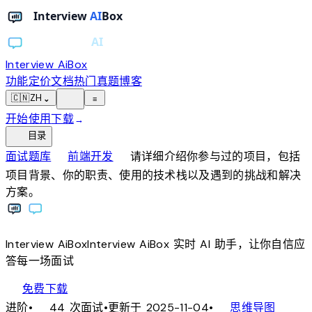
Interview AiBox
功能
定价
文档
热门真题
博客
light_mode
🇨🇳
ZH
⌄
≡
开始使用
下载
→
toc
目录
chevron_right
chevron_right
面试题库
前端开发
请详细介绍你参与过的项目，包括
项目背景、你的职责、使用的技术栈以及遇到的挑战和解决
方案。
Interview
AiBox
Interview
AiBox
实时 AI 助手，让你自信应
答每一场面试
download
免费下载
local_fire_department
account_tree
进阶
•
44 次面试
•
更新于 2025-11-04
•
思维导图