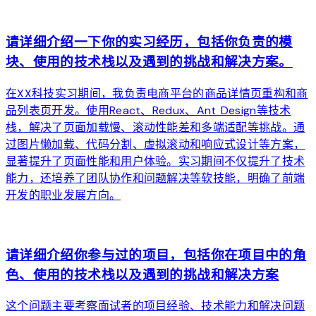
arrow_forward
请详细介绍一下你的实习经历，包括你负责的模
块、使用的技术栈以及遇到的挑战和解决方案。
在XX科技实习期间，我负责电商平台的商品详情页重构和商
品列表页开发。使用React、Redux、Ant Design等技术
栈，解决了页面加载慢、滚动性能差和多端适配等挑战。通
过图片懒加载、代码分割、虚拟滚动和响应式设计等方案，
显著提升了页面性能和用户体验。实习期间不仅提升了技术
能力，还培养了团队协作和问题解决等软技能，明确了前端
开发的职业发展方向。
arrow_forward
请详细介绍你参与过的项目，包括你在项目中的角
色、使用的技术栈以及遇到的挑战和解决方案
这个问题主要考察面试者的项目经验、技术能力和解决问题