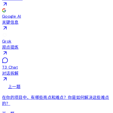
Google AI
关键信息
Grok
观点提炼
T3 Chat
对话拆解
arrow_back
上一题
在你的项目中，有哪些亮点和难点？你是如何解决这些难点
的？