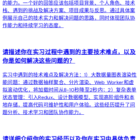
的能力。一个好的回答应该包括项目背景、个人角色、技术
栈、遇到的挑战及解决方案、项目成果与反思。通过具体案
例展示自己的技术实力和解决问题的思路，同时体现团队协
作能力和持续学习的态度。
arrow_forward
请描述你在实习过程中遇到的主要技术难点，以及
你是如何解决这些问题的？
实习中遇到的技术难点及解决方法：1）大数据量图表渲染性
能问题：通过数据抽样聚合、分片渲染、Web Worker和虚
拟滚动优化，将加载时间从8-10秒降至2秒内；2）复杂表单
状态管理：引入Redux、设计数据模型、实现高阶组件和本
地存储，提高代码可维护性和用户体验。这些经历提升了问
题分析、技术学习和团队协作能力。
arrow_forward
请详细介绍你的实习经历以及你在实习中具体负责