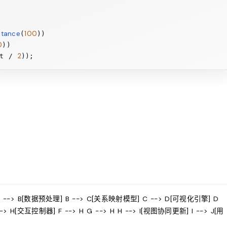
stance
100
(
))

0
))

2
ht / 
 --> B[数据预处理] B --> C[关系映射模型] C --> D[可视化引擎] D
 H[交互控制器] F --> H G --> H H --> I[视图协同更新] I --> J[用