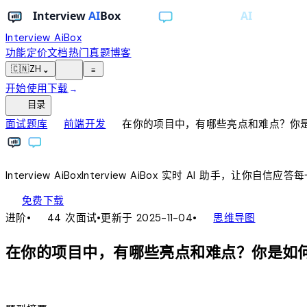
Interview AiBox
功能
定价
文档
热门真题
博客
light_mode
🇨🇳
ZH
⌄
≡
开始使用
下载
→
toc
目录
chevron_right
chevron_right
面试题库
前端开发
在你的项目中，有哪些亮点和难点？你
Interview
AiBox
Interview
AiBox
实时 AI 助手，让你自信应答
download
免费下载
local_fire_department
account_tree
进阶
•
44 次面试
•
更新于 2025-11-04
•
思维导图
在你的项目中，有哪些亮点和难点？你是如
lightbulb