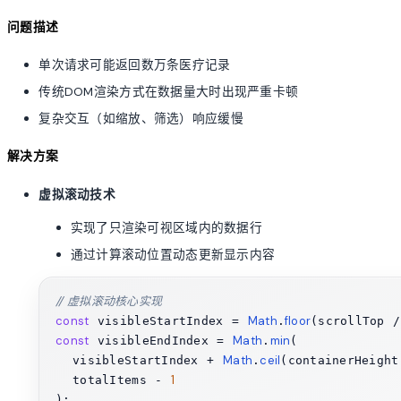
问题描述
单次请求可能返回数万条医疗记录
传统DOM渲染方式在数据量大时出现严重卡顿
复杂交互（如缩放、筛选）响应缓慢
解决方案
虚拟滚动技术
实现了只渲染可视区域内的数据行
通过计算滚动位置动态更新显示内容
// 虚拟滚动核心实现
const
Math
floor
 visibleStartIndex = 
.
const
Math
min
 visibleEndIndex = 
.
(

Math
ceil
  visibleStartIndex + 
.
(containerHeight
1
  totalItems - 