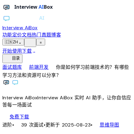
Interview AiBox
功能
定价
文档
热门真题
博客
light_mode
🇨🇳
ZH
⌄
≡
开始使用
下载
→
toc
目录
chevron_right
chevron_right
面试题库
前端开发
你是如何学习前端技术的？有哪些
学习方法和资源可以分享？
Interview
AiBox
Interview
AiBox
实时 AI 助手，让你自信应
答每一场面试
download
免费下载
local_fire_department
account_tree
进阶
•
39 次面试
•
更新于 2025-08-23
•
思维导图