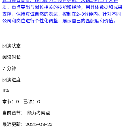
息与教育背景、核心能力与项目经验、求职动机与个人特
质。重点突出与岗位相关的技能和经验，用具体数据和成果
支撑，保持真诚自然的表达，控制在2-3分钟内。针对不同
公司和岗位进行个性化调整，展示自己的匹配度和价值。
arrow_forward
阅读状态
阅读时长
7 分钟
阅读进度
11
%
章节：9 · 已读：0
当前章节：
能力考察点
最近更新：2025-08-23