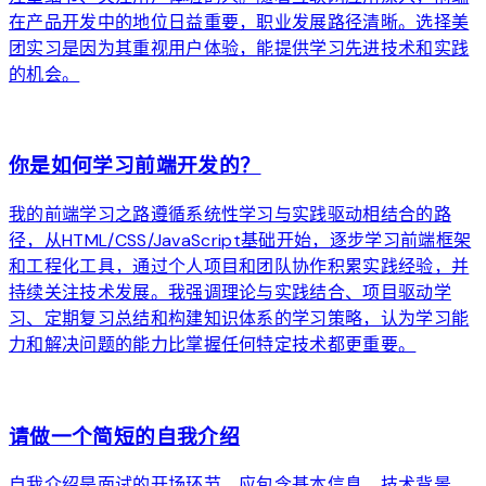
在产品开发中的地位日益重要，职业发展路径清晰。选择美
团实习是因为其重视用户体验，能提供学习先进技术和实践
的机会。
arrow_forward
你是如何学习前端开发的？
我的前端学习之路遵循系统性学习与实践驱动相结合的路
径，从HTML/CSS/JavaScript基础开始，逐步学习前端框架
和工程化工具，通过个人项目和团队协作积累实践经验，并
持续关注技术发展。我强调理论与实践结合、项目驱动学
习、定期复习总结和构建知识体系的学习策略，认为学习能
力和解决问题的能力比掌握任何特定技术都更重要。
arrow_forward
请做一个简短的自我介绍
自我介绍是面试的开场环节，应包含基本信息、技术背景、