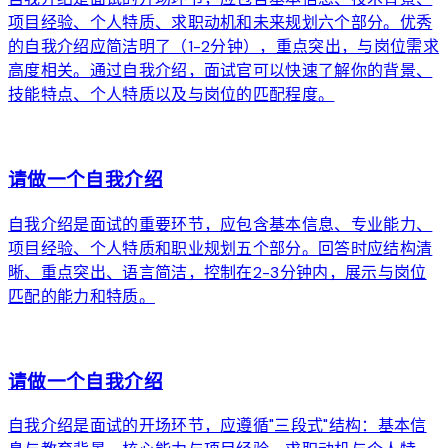
项目经验、个人特质、求职动机和未来规划六个部分。优秀
的自我介绍应简洁明了（1-2分钟），重点突出，与岗位需求
高度相关。通过自我介绍，面试官可以快速了解你的背景、
技能特点、个人特质以及与岗位的匹配程度。
arrow_forward
请做一个自我介绍
自我介绍是面试的重要环节，应包含基本信息、专业能力、
项目经验、个人特质和职业规划五个部分。回答时应结构清
晰、重点突出、语言简洁，控制在2-3分钟内，展示与岗位
匹配的能力和特质。
arrow_forward
请做一个自我介绍
自我介绍是面试的开场环节，应遵循"三段式"结构：基本信