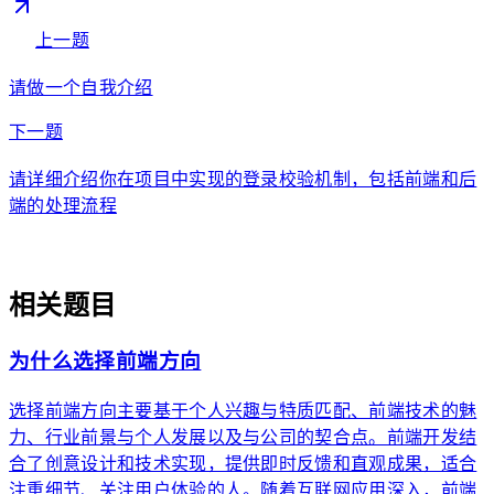
w_back
上一题
请做一个自我介绍
arrow_forward
下一题
请详细介绍你在项目中实现的登录校验机制，包括前端和后
端的处理流程
auto_awesome
相关题目
为什么选择前端方向
选择前端方向主要基于个人兴趣与特质匹配、前端技术的魅
力、行业前景与个人发展以及与公司的契合点。前端开发结
合了创意设计和技术实现，提供即时反馈和直观成果，适合
注重细节、关注用户体验的人。随着互联网应用深入，前端