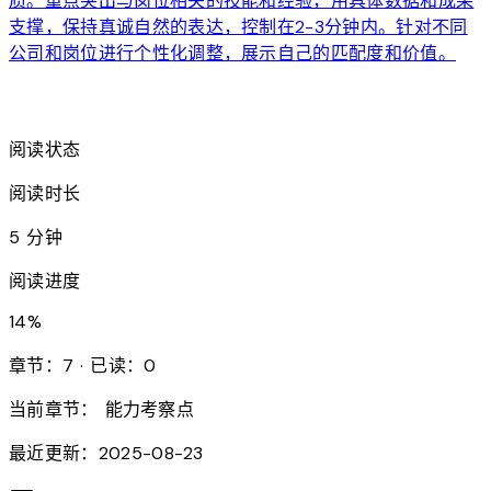
质。重点突出与岗位相关的技能和经验，用具体数据和成果
支撑，保持真诚自然的表达，控制在2-3分钟内。针对不同
公司和岗位进行个性化调整，展示自己的匹配度和价值。
arrow_forward
阅读状态
阅读时长
5 分钟
阅读进度
14
%
章节：7 · 已读：0
当前章节：
能力考察点
最近更新：2025-08-23