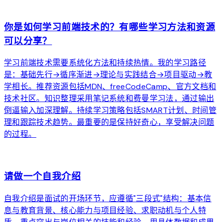
arrow_forward
你是如何学习前端技术的？有哪些学习方法和资源
可以分享？
学习前端技术需要系统化方法和持续热情。我的学习路径
是：基础先行→循序渐进→理论与实践结合→项目驱动→教
学相长。推荐资源包括MDN、freeCodeCamp、官方文档和
技术社区。知识整理采用笔记系统和费曼学习法，通过输出
倒逼输入加深理解。持续学习策略包括SMART计划、时间管
理和跟踪技术趋势。最重要的是保持好奇心，享受解决问题
的过程。
arrow_forward
请做一个自我介绍
自我介绍是面试的开场环节，应遵循"三段式"结构：基本信
息与教育背景、核心能力与项目经验、求职动机与个人特