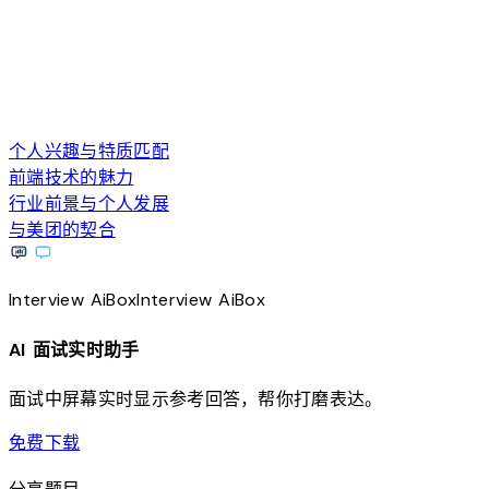
个人兴趣与特质匹配
前端技术的魅力
行业前景与个人发展
与美团的契合
Interview
AiBox
Interview
AiBox
AI 面试实时助手
面试中屏幕实时显示参考回答，帮你打磨表达。
download
免费下载