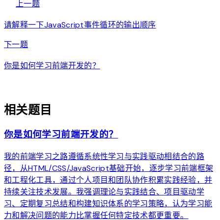
arrow_back
上一题
请解释一下JavaScript事件循环的输出顺序
arrow_forward
下一题
你是如何学习前端开发的？
auto_awesome
相关题目
你是如何学习前端开发的？
我的前端学习之路遵循系统性学习与实践驱动相结合的路
径，从HTML/CSS/JavaScript基础开始，逐步学习前端框架
和工程化工具，通过个人项目和团队协作积累实践经验，并
持续关注技术发展。我强调理论与实践结合、项目驱动学
习、定期复习总结和构建知识体系的学习策略，认为学习能
力和解决问题的能力比掌握任何特定技术都更重要。