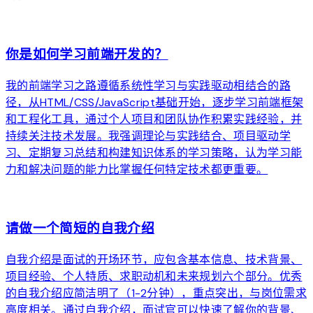
arrow_forward
你是如何学习前端开发的？
我的前端学习之路遵循系统性学习与实践驱动相结合的路
径，从HTML/CSS/JavaScript基础开始，逐步学习前端框架
和工程化工具，通过个人项目和团队协作积累实践经验，并
持续关注技术发展。我强调理论与实践结合、项目驱动学
习、定期复习总结和构建知识体系的学习策略，认为学习能
力和解决问题的能力比掌握任何特定技术都更重要。
arrow_forward
请做一个简短的自我介绍
自我介绍是面试的开场环节，应包含基本信息、技术背景、
项目经验、个人特质、求职动机和未来规划六个部分。优秀
的自我介绍应简洁明了（1-2分钟），重点突出，与岗位需求
高度相关。通过自我介绍，面试官可以快速了解你的背景、