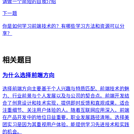
请做一个简短的自我介绍
arrow_forward
下一题
你是如何学习前端技术的？有哪些学习方法和资源可以分
享？
auto_awesome
相关题目
为什么选择前端方向
选择前端方向主要基于个人兴趣与特质匹配、前端技术的魅
力、行业前景与个人发展以及与公司的契合点。前端开发结
合了创意设计和技术实现，提供即时反馈和直观成果，适合
注重细节、关注用户体验的人。随着互联网应用深入，前端
在产品开发中的地位日益重要，职业发展路径清晰。选择美
团实习是因为其重视用户体验，能提供学习先进技术和实践
的机会。