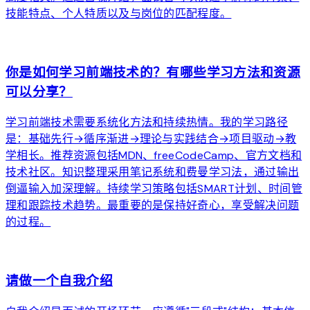
技能特点、个人特质以及与岗位的匹配程度。
arrow_forward
你是如何学习前端技术的？有哪些学习方法和资源
可以分享？
学习前端技术需要系统化方法和持续热情。我的学习路径
是：基础先行→循序渐进→理论与实践结合→项目驱动→教
学相长。推荐资源包括MDN、freeCodeCamp、官方文档和
技术社区。知识整理采用笔记系统和费曼学习法，通过输出
倒逼输入加深理解。持续学习策略包括SMART计划、时间管
理和跟踪技术趋势。最重要的是保持好奇心，享受解决问题
的过程。
arrow_forward
请做一个自我介绍