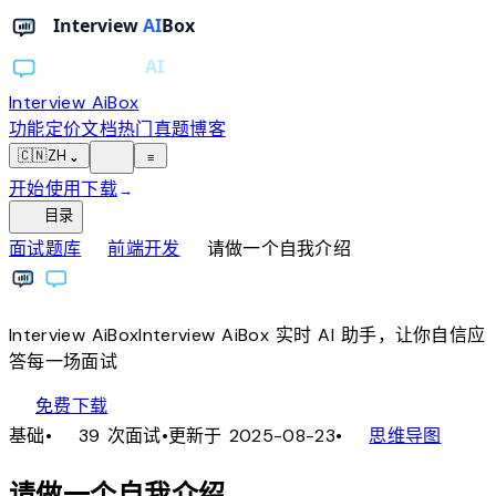
Interview AiBox
功能
定价
文档
热门真题
博客
light_mode
🇨🇳
ZH
⌄
≡
开始使用
下载
→
toc
目录
chevron_right
chevron_right
面试题库
前端开发
请做一个自我介绍
Interview
AiBox
Interview
AiBox
实时 AI 助手，让你自信应
答每一场面试
download
免费下载
local_fire_department
account_tree
基础
•
39 次面试
•
更新于 2025-08-23
•
思维导图
请做一个自我介绍