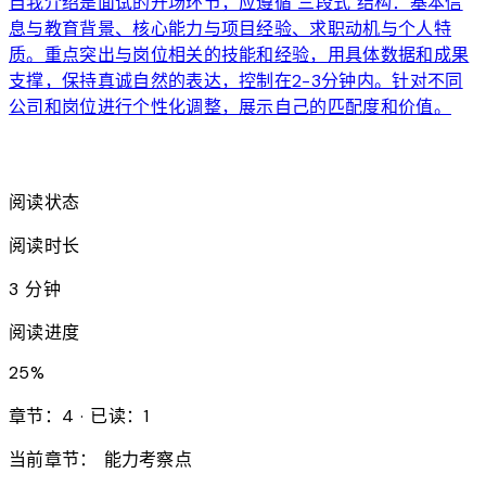
自我介绍是面试的开场环节，应遵循"三段式"结构：基本信
息与教育背景、核心能力与项目经验、求职动机与个人特
质。重点突出与岗位相关的技能和经验，用具体数据和成果
支撑，保持真诚自然的表达，控制在2-3分钟内。针对不同
公司和岗位进行个性化调整，展示自己的匹配度和价值。
arrow_forward
阅读状态
阅读时长
3 分钟
阅读进度
25
%
章节：4 · 已读：1
当前章节：
能力考察点