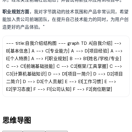
职业规划方面
，我对字节跳动的技术氛围和产品非常认同，希望
能加入贵公司前端团队，在提升自己技术能力的同时，为用户创
造更好的产品体验。"
--- title:自我介绍结构图 --- graph TD A[自我介绍] -->
B[基本信息] A --> C[专业能力] A --> D[项目经验] A -->
E[个人特质] A --> F[职业规划] B --> B1[姓名/学校/专业]
C --> C1[前端基础技能] C --> C2[框架/工具掌握] C -->
C3[计算机基础知识] D --> D1[项目一简介] D --> D2[项目
二简介] D --> D3[个人贡献] E --> E1[工作习惯] E -->
E2[学习态度] F --> F1[公司认知] F --> F2[岗位期望]
account_tree
思维导图