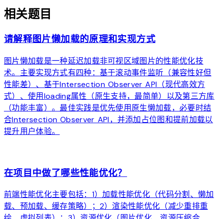
相关题目
请解释图片懒加载的原理和实现方式
图片懒加载是一种延迟加载非可视区域图片的性能优化技
术。主要实现方式有四种：基于滚动事件监听（兼容性好但
性能差）、基于Intersection Observer API（现代高效方
式）、使用loading属性（原生支持，最简单）以及第三方库
（功能丰富）。最佳实践是优先使用原生懒加载，必要时结
合Intersection Observer API，并添加占位图和提前加载以
提升用户体验。
arrow_forward
在项目中做了哪些性能优化？
前端性能优化主要包括：1）加载性能优化（代码分割、懒加
载、预加载、缓存策略）；2）渲染性能优化（减少重排重
绘、虚拟列表）；3）资源优化（图片优化、资源压缩合