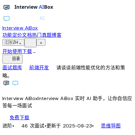
Interview AiBox
功能
定价
文档
热门真题
博客
light_mode
🇨🇳
ZH
⌄
≡
开始使用
下载
→
toc
目录
chevron_right
chevron_right
面试题库
前端开发
请谈谈前端性能优化的方法和策
略。
Interview
AiBox
Interview
AiBox
实时 AI 助手，让你自信应
答每一场面试
download
免费下载
local_fire_department
account_tree
进阶
•
46 次面试
•
更新于 2025-08-23
•
思维导图