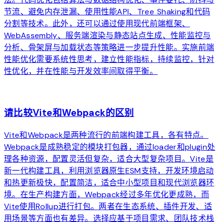
节流、避免内存泄漏、使用性能API、Tree Shaking和代码
分割等技术。此外，还可以通过使用现代前端框架、
WebAssembly、服务端渲染与静态站点生成、性能监控与
分析、骨架屏与加载状态等策略进一步提升性能。实施前端
性能优化需要系统性思考，建立性能指标，持续监控，针对
性优化，并在性能与开发效率间取得平衡。
arrow_forward
请比较Vite和Webpack的区别
Vite和Webpack是两种流行的前端构建工具，各有特点。
Webpack是成熟稳定的模块打包器，通过loader和plugin处
理各种资源，配置灵活但复杂，适合大型复杂项目。Vite是
新一代构建工具，利用浏览器原生ESM支持，开发环境启动
和热更新极快，配置简洁，适合中小型项目和现代浏览器环
境。在生产构建方面，Webpack经过多年优化更成熟，而
Vite使用Rollup进行打包。两者在生态系统、插件开发、适
用场景等方面也有差异。选择应基于项目需求、团队技术栈