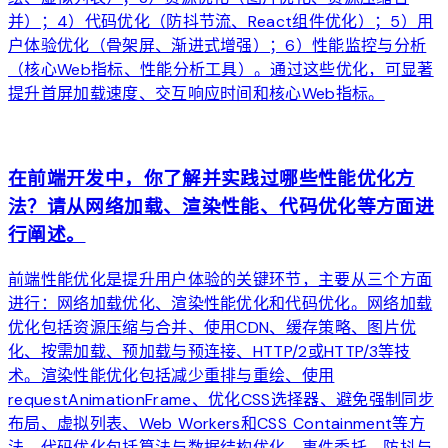
并）；4）代码优化（防抖节流、React组件优化）；5）用
户体验优化（骨架屏、渐进式增强）；6）性能监控与分析
（核心Web指标、性能分析工具）。通过这些优化，可显著
提升首屏加载速度、交互响应时间和核心Web指标。
arrow_forward
在前端开发中，你了解并实践过哪些性能优化方
法？请从网络加载、渲染性能、代码优化等方面进
行阐述。
前端性能优化是提升用户体验的关键环节，主要从三个方面
进行：网络加载优化、渲染性能优化和代码优化。网络加载
优化包括资源压缩与合并、使用CDN、缓存策略、图片优
化、按需加载、预加载与预连接、HTTP/2或HTTP/3等技
术。渲染性能优化包括减少重排与重绘、使用
requestAnimationFrame、优化CSS选择器、避免强制同步
布局、虚拟列表、Web Workers和CSS Containment等方
法。代码优化包括算法与数据结构优化、事件委托、防抖与