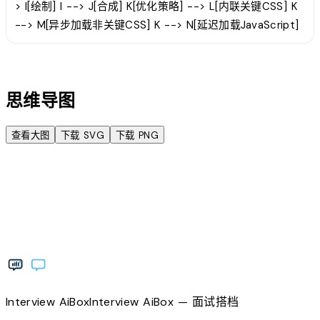
> I[绘制] I --> J[合成] K[优化策略] --> L[内联关键CSS] K
--> M[异步加载非关键CSS] K --> N[延迟加载JavaScript]
account_tree
思维导图
查看大图
下载 SVG
下载 PNG
Interview
AiBox
Interview
AiBox
— 面试搭档