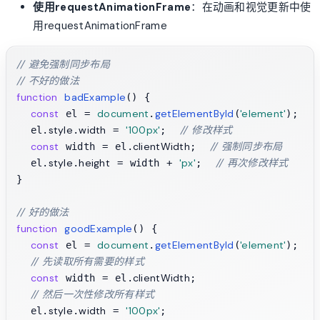
使用requestAnimationFrame
：在动画和视觉更新中使
用requestAnimationFrame
// 避免强制同步布局
// 不好的做法
function
badExample
(
) {

const
document
getElementById
'element'
 el = 
.
(
);

style
width
'100px'
// 修改样式
  el.
.
 = 
;  
const
clientWidth
// 强制同步布局
 width = el.
;  
style
height
'px'
// 再次修改样式
  el.
.
 = width + 
;  
}

// 好的做法
function
goodExample
(
) {

const
document
getElementById
'element'
 el = 
.
(
);

// 先读取所有需要的样式
const
clientWidth
 width = el.
;

// 然后一次性修改所有样式
style
width
'100px'
  el.
.
 = 
;
