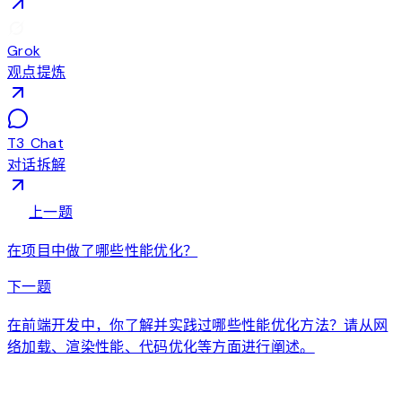
Grok
观点提炼
T3 Chat
对话拆解
arrow_back
上一题
在项目中做了哪些性能优化？
arrow_forward
下一题
在前端开发中，你了解并实践过哪些性能优化方法？请从网
络加载、渲染性能、代码优化等方面进行阐述。
auto_awesome