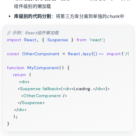
组件级别的懒加载
库级别的代码分割
：将第三方库分离到单独的chunk中
// 示例：React组件懒加载
import
React
Suspense
from
'react'
, { 
 } 
;

const
OtherComponent
React
lazy
() =>
import
'./Ot
 = 
.
(
(
function
MyComponent
(
) {

return
 (

<
div
>
<
Suspense
fallback
=
{
<
div
>
Loading...
</
div
>
}>

<
OtherComponent
 />
</
Suspense
>
</
div
>
  );
