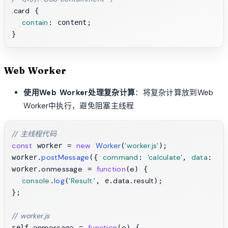
.card
 {

contain
: content;

Web Worker
使用Web Worker处理复杂计算
：将复杂计算放到Web
Worker中执行，避免阻塞主线程
// 主线程代码
const
new
Worker
'worker.js'
 worker = 
(
);

postMessage
command
'calculate'
data
worker.
({ 
: 
, 
: lar
onmessage
function
e
worker.
 = 
(
) {

console
log
'Result:'
data
result
.
(
, e.
.
);

};

// worker.js
onmessage
function
e
self.
 = 
(
) {
