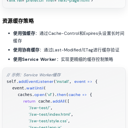
<
link
rel
=
"prefetch"
href
=
"next-page.html"
>
资源缓存策略
使用强缓存
：通过Cache-Control和Expires头设置长时间
缓存
使用协商缓存
：通过Last-Modified/ETag进行缓存验证
使用Service Worker
：实现更精细的缓存控制策略
// 示例：Service Worker缓存
addEventListener
'install'
event
 =>
self.
(
, 
 {

waitUntil
  event.
(

open
'v1'
then
cache
 =>
    caches.
(
).
(
 {

return
addAll
 cache.
([

'/sw-test/'
,

'/sw-test/index.html'
,

'/sw-test/style.css'
,

'/sw-test/app.js'