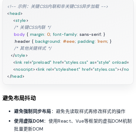
<!-- 示例：关键CSS内联和非关键CSS异步加载 -->
<
head
>
<
style
>
/* 关键CSS内联 */
body
 { 
margin
: 
0
; 
font-family
: sans-serif; }

.header
 { 
background
: 
#eee
; 
padding
: 
1rem
; }

/* 其他关键样式 */
</
style
>
<
link
rel
=
"preload"
href
=
"styles.css"
as
=
"style"
onload
=
"th
<
noscript
>
<
link
rel
=
"stylesheet"
href
=
"styles.css"
>
</
noscr
</
head
>
避免布局抖动
避免强制同步布局
：避免先读取样式再修改样式的操作
使用虚拟DOM
：使用React、Vue等框架的虚拟DOM机制
批量更新DOM