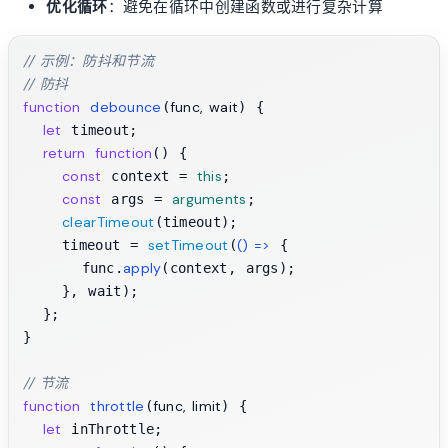
优化循环
：避免在循环中创建函数或进行复杂计算
// 示例：防抖和节流
// 防抖
function
debounce
func, wait
(
) {

let
 timeout;

return
function
(
) {

const
this
 context = 
;

const
arguments
 args = 
;

clearTimeout
(timeout);

setTimeout
() =>
    timeout = 
(
 {

apply
      func.
(context, args);

    }, wait);

  };

}

// 节流
function
throttle
func, limit
(
) {

let
 inThrottle;
