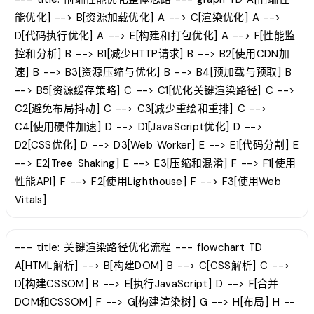
能优化] --> B[资源加载优化] A --> C[渲染优化] A -->
D[代码执行优化] A --> E[构建和打包优化] A --> F[性能监
控和分析] B --> B1[减少HTTP请求] B --> B2[使用CDN加
速] B --> B3[资源压缩与优化] B --> B4[预加载与预取] B
--> B5[资源缓存策略] C --> C1[优化关键渲染路径] C -->
C2[避免布局抖动] C --> C3[减少重绘和重排] C -->
C4[使用硬件加速] D --> D1[JavaScript优化] D -->
D2[CSS优化] D --> D3[Web Worker] E --> E1[代码分割] E
--> E2[Tree Shaking] E --> E3[压缩和混淆] F --> F1[使用
性能API] F --> F2[使用Lighthouse] F --> F3[使用Web
Vitals]
--- title: 关键渲染路径优化流程 --- flowchart TD
A[HTML解析] --> B[构建DOM] B --> C[CSS解析] C -->
D[构建CSSOM] B --> E[执行JavaScript] D --> F[合并
DOM和CSSOM] F --> G[构建渲染树] G --> H[布局] H --