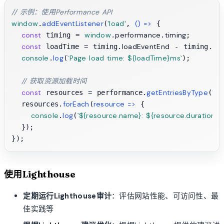
// 示例：使用Performance API
window
addEventListener
'load'
() =>
.
(
, 
 {

const
window
performance
timing
 timing = 
.
.
;

const
loadEventEnd
nav
 loadTime = timing.
 - timing.
console
log
`Page load time: 
${loadTime}
ms`
.
(
);

// 获取资源加载时间
const
getEntriesByType
're
 resources = performance.
(
forEach
resource
 =>
  resources.
(
 {

console
log
`
${resource.name}
: 
${resource.duration}
m
.
(
  });

使用Lighthouse
定期运行Lighthouse审计
：评估网站性能、可访问性、最
佳实践等