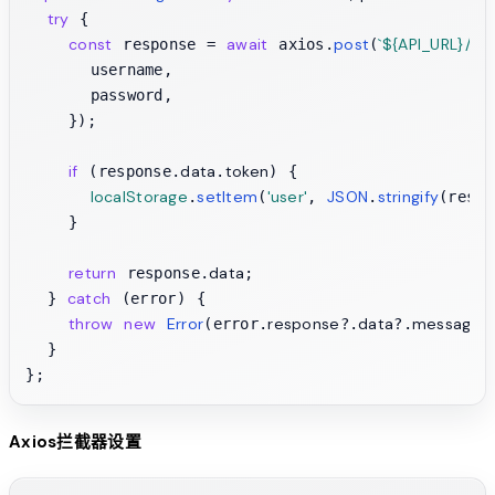
try
 {

const
await
post
`
${API_URL}
/aut
 response = 
 axios.
(
      username,

      password,

    });

if
data
token
 (response.
.
) {

localStorage
setItem
'user'
JSON
stringify
.
(
, 
.
(respo
    }

return
data
 response.
;

catch
  } 
 (error) {

throw
new
Error
response
data
message
(error.
?.
?.
 
  }

Axios拦截器设置