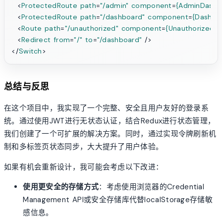
<
ProtectedRoute
path
=
"/admin"
component
=
{AdminDashb
<
ProtectedRoute
path
=
"/dashboard"
component
=
{Dashbo
<
Route
path
=
"/unauthorized"
component
=
{UnauthorizedP
<
Redirect
from
=
"/"
to
=
"/dashboard"
 />
</
Switch
>
总结与反思
在这个项目中，我实现了一个完整、安全且用户友好的登录系
统。通过使用JWT进行无状态认证，结合Redux进行状态管理，
我们创建了一个可扩展的解决方案。同时，通过实现令牌刷新机
制和多标签页状态同步，大大提升了用户体验。
如果有机会重新设计，我可能会考虑以下改进：
使用更安全的存储方式
：考虑使用浏览器的Credential
Management API或安全存储库代替localStorage存储敏
感信息。