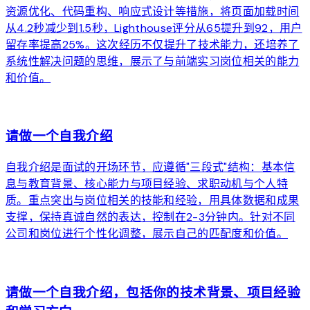
资源优化、代码重构、响应式设计等措施，将页面加载时间
从4.2秒减少到1.5秒，Lighthouse评分从65提升到92，用户
留存率提高25%。这次经历不仅提升了技术能力，还培养了
系统性解决问题的思维，展示了与前端实习岗位相关的能力
和价值。
arrow_forward
请做一个自我介绍
自我介绍是面试的开场环节，应遵循"三段式"结构：基本信
息与教育背景、核心能力与项目经验、求职动机与个人特
质。重点突出与岗位相关的技能和经验，用具体数据和成果
支撑，保持真诚自然的表达，控制在2-3分钟内。针对不同
公司和岗位进行个性化调整，展示自己的匹配度和价值。
arrow_forward
请做一个自我介绍，包括你的技术背景、项目经验