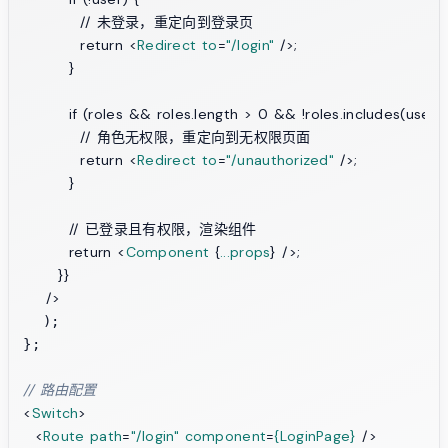
          // 未登录，重定向到登录页

          return 
<
Redirect
to
=
"/login"
 />
;

        }

        if (roles && roles.length > 0 && !roles.includes(user.ro
          // 角色无权限，重定向到无权限页面

          return 
<
Redirect
to
=
"/unauthorized"
 />
;

        }

        // 已登录且有权限，渲染组件

        return 
<
Component
 {
...props
} />
;

      }}

    />
  );

};

// 路由配置
<
Switch
>
<
Route
path
=
"/login"
component
=
{LoginPage}
 />