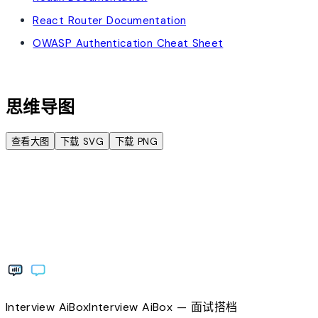
React Router Documentation
OWASP Authentication Cheat Sheet
account_tree
思维导图
查看大图
下载 SVG
下载 PNG
Interview
AiBox
Interview
AiBox
— 面试搭档