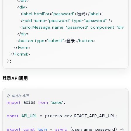
</
div
>
<
div
>
<
label
htmlFor
=
"password"
>
密码
</
label
>
<
Field
name
=
"password"
type
=
"password"
 />
<
ErrorMessage
name
=
"password"
component
=
"div"
 /
</
div
>
<
button
type
=
"submit"
>
登录
</
button
>
</
Form
>
</
Formik
>
登录API调用
// auth API
import
from
'axios'
 axios 
;

const
API_URL
env
REACT_APP_API_URL
 = process.
.
;

export
const
login
async
username, password
 = 
 (
) => {
