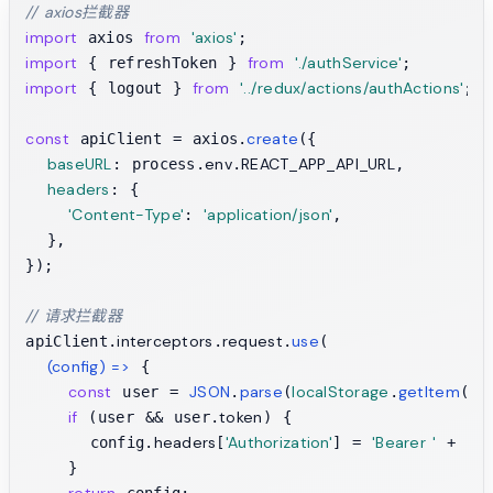
// axios拦截器
import
from
'axios'
 axios 
import
from
'./authService'
 { refreshToken } 
import
from
'../redux/actions/authActions'
 { logout } 
;

const
create
 apiClient = axios.
({

baseURL
env
REACT_APP_API_URL
: process.
.
,

headers
: {

'Content-Type'
'application/json'
: 
,

  },

});

// 请求拦截器
interceptors
request
use
apiClient.
.
.
(

(
config
) =>
 {

const
JSON
parse
localStorage
getItem
'us
 user = 
.
(
.
(
if
token
 (user && user.
) {

headers
'Authorization'
'Bearer '
      config.
[
] = 
 + use
    }

return
 config;
