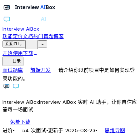
Interview AiBox
功能
定价
文档
热门真题
博客
light_mode
🇨🇳
ZH
⌄
≡
开始使用
下载
→
toc
目录
chevron_right
chevron_right
面试题库
前端开发
请介绍你以前项目中是如何实现登
录功能的。
Interview
AiBox
Interview
AiBox
实时 AI 助手，让你自信应
答每一场面试
download
免费下载
local_fire_department
account_tree
进阶
•
54 次面试
•
更新于 2025-08-23
•
思维导图