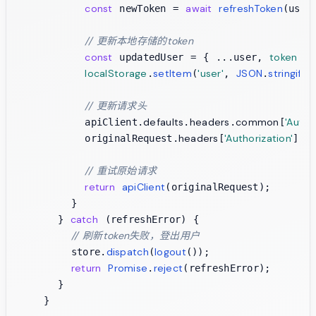
const
await
refreshToken
 newToken = 
(user
// 更新本地存储的token
const
token
 updatedUser = { ...user, 
: n
localStorage
setItem
'user'
JSON
stringify
.
(
, 
.
(
// 更新请求头
defaults
headers
common
'Autho
          apiClient.
.
.
[
headers
'Authorization'
          originalRequest.
[
] =
// 重试原始请求
return
apiClient
(originalRequest);

        }

catch
      } 
 (refreshError) {

// 刷新token失败，登出用户
dispatch
logout
        store.
(
());

return
Promise
reject
.
(refreshError);

      }

    }
