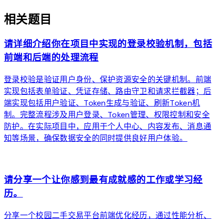
相关题目
请详细介绍你在项目中实现的登录校验机制，包括
前端和后端的处理流程
登录校验是验证用户身份、保护资源安全的关键机制。前端
实现包括表单验证、凭证存储、路由守卫和请求拦截器；后
端实现包括用户验证、Token生成与验证、刷新Token机
制。完整流程涉及用户登录、Token管理、权限控制和安全
防护。在实际项目中，应用于个人中心、内容发布、消息通
知等场景，确保数据安全的同时提供良好用户体验。
arrow_forward
请分享一个让你感到最有成就感的工作或学习经
历。
分享一个校园二手交易平台前端优化经历，通过性能分析、