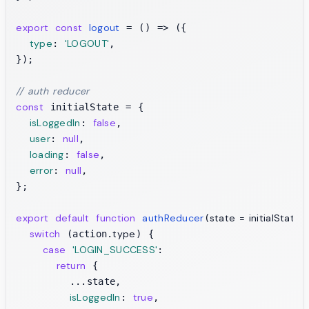
export
const
logout
 = (
) => ({

type
'LOGOUT'
: 
,

});

// auth reducer
const
 initialState = {

isLoggedIn
false
: 
,

user
null
: 
,

loading
false
: 
,

error
null
: 
,

};

export
default
function
authReducer
state = initialState,
(
switch
type
 (action.
) {

case
'LOGIN_SUCCESS'
:

return
 {

        ...state,

isLoggedIn
true
: 
,
