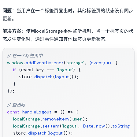
问题
：当用户在一个标签页登出时，其他标签页的状态没有同步
更新。
解决方案
：使用localStorage事件监听机制，当一个标签页的状
态发生变化时，通过事件通知其他标签页更新状态。
// 在一个标签页中
window
addEventListener
'storage'
(
event
) =>
.
(
, 
 {

if
key
'logout'
 (event.
 === 
) {

dispatch
logout
    store.
(
());

  }

});

// 登出时
const
handleLogout
 = (
) => {

localStorage
removeItem
'user'
.
(
);

localStorage
setItem
'logout'
Date
now
toString
.
(
, 
.
().
())
dispatch
logout
  store.
(
());
