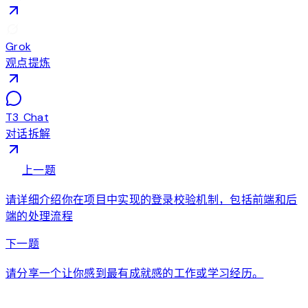
Grok
观点提炼
T3 Chat
对话拆解
arrow_back
上一题
请详细介绍你在项目中实现的登录校验机制，包括前端和后
端的处理流程
arrow_forward
下一题
请分享一个让你感到最有成就感的工作或学习经历。
auto_awesome