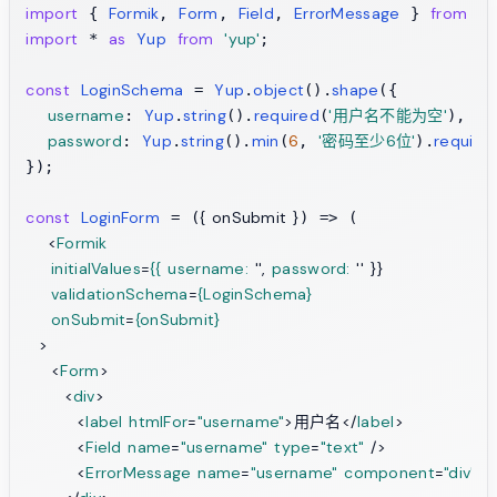
import
Formik
Form
Field
ErrorMessage
from
'f
 { 
, 
, 
, 
 } 
import
as
Yup
from
'yup'
 * 
;

const
LoginSchema
Yup
object
shape
 = 
.
().
({

username
Yup
string
required
'用户名不能为空'
: 
.
().
(
),

password
Yup
string
min
6
'密码至少6位'
require
: 
.
().
(
, 
).
});

const
LoginForm
{ onSubmit }
 = (
) => (

<
Formik
initialValues
=
{{
username:
 '', 
password:
 '' }}

validationSchema
=
{LoginSchema}
onSubmit
=
{onSubmit}
  >
<
Form
>
<
div
>
<
label
htmlFor
=
"username"
>
用户名
</
label
>
<
Field
name
=
"username"
type
=
"text"
 />
<
ErrorMessage
name
=
"username"
component
=
"div"
 /