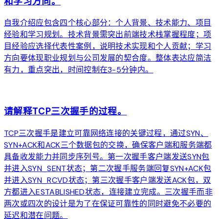
和学习方向。
自我介绍应包含四个核心部分：个人背景、技术能力、项目
经验和学习规划。技术背景需突出前端技术栈掌握程度；项
目经验应选择代表性案例，说明技术实现和个人贡献；学习
方向要体现职业规划与公司发展的契合度。整体表达应简洁
有力，重点突出，时间控制在3-5分钟内。
arrow_forward
请解释TCP三次握手的过程。
TCP三次握手是建立可靠网络连接的关键过程，通过SYN、
SYN+ACK和ACK三个数据包的交换，确保客户端和服务端都
具备收发能力并同步序列号。第一次握手客户端发送SYN包
并进入SYN_SENT状态；第二次握手服务端回复SYN+ACK包
并进入SYN_RCVD状态；第三次握手客户端发送ACK包，双
方都进入ESTABLISHED状态，连接建立完成。三次握手而非
两次或四次的设计是为了在保证可靠性的同时避免不必要的
延迟和潜在问题。