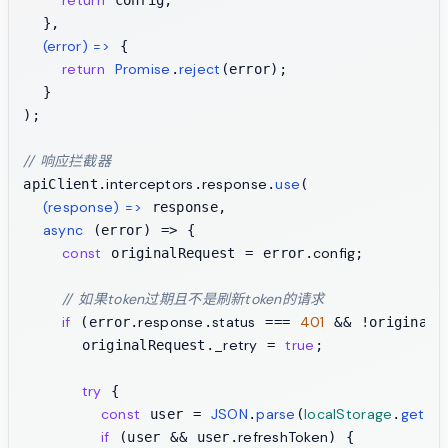
  },

(
error
) =>
 {

return
Promise
reject
.
(error);

  }

);

// 响应拦截器
interceptors
response
use
apiClient.
.
.
(

(
response
) =>
 response,

async
 (error) => {

const
config
 originalRequest = error.
;

// 如果token过期且不是刷新token的请求
if
response
status
401
 (error.
.
 === 
 && !originalR
_retry
true
      originalRequest.
 = 
;

try
 {

const
JSON
parse
localStorage
getIt
 user = 
.
(
.
if
refreshToken
 (user && user.
) {
