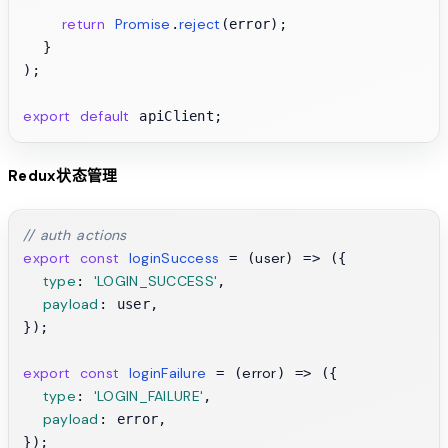
return
Promise
reject
.
(error);

  }

);

export
default
Redux状态管理
// auth actions
export
const
loginSuccess
user
 = (
) => ({

type
'LOGIN_SUCCESS'
: 
,

payload
: user,

});

export
const
loginFailure
error
 = (
) => ({

type
'LOGIN_FAILURE'
: 
,

payload
: error,

});
