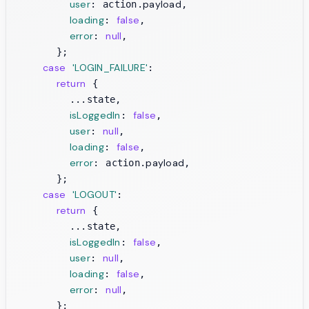
user
payload
: action.
,

loading
false
: 
,

error
null
: 
,

      };

case
'LOGIN_FAILURE'
:

return
 {

        ...state,

isLoggedIn
false
: 
,

user
null
: 
,

loading
false
: 
,

error
payload
: action.
,

      };

case
'LOGOUT'
:

return
 {

        ...state,

isLoggedIn
false
: 
,

user
null
: 
,

loading
false
: 
,

error
null
: 
,

      };
