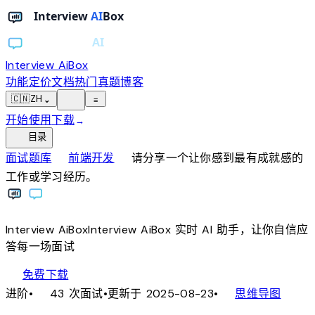
Interview AiBox
功能
定价
文档
热门真题
博客
light_mode
🇨🇳
ZH
⌄
≡
开始使用
下载
→
toc
目录
chevron_right
chevron_right
面试题库
前端开发
请分享一个让你感到最有成就感的
工作或学习经历。
Interview
AiBox
Interview
AiBox
实时 AI 助手，让你自信应
答每一场面试
download
免费下载
local_fire_department
account_tree
进阶
•
43 次面试
•
更新于 2025-08-23
•
思维导图