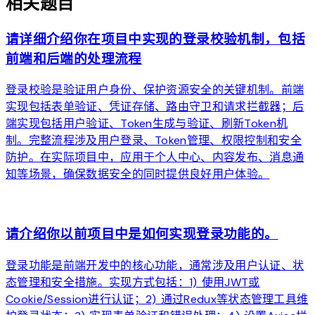
相关题目
请详细介绍你在项目中实现的登录校验机制，包括
前端和后端的处理流程
登录校验是验证用户身份、保护资源安全的关键机制。前端
实现包括表单验证、凭证存储、路由守卫和请求拦截器；后
端实现包括用户验证、Token生成与验证、刷新Token机
制。完整流程涉及用户登录、Token管理、权限控制和安全
防护。在实际项目中，应用于个人中心、内容发布、消息通
知等场景，确保数据安全的同时提供良好用户体验。
arrow_forward
请介绍你以前项目中是如何实现登录功能的。
登录功能是前端开发中的核心功能，通常涉及用户认证、状
态管理和安全措施。实现方式包括：1) 使用JWT或
Cookie/Session进行认证；2) 通过Redux等状态管理工具维