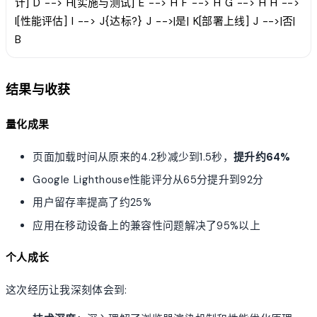
计] D --> H[实施与测试] E --> H F --> H G --> H H -->
I[性能评估] I --> J{达标?} J -->|是| K[部署上线] J -->|否|
B
结果与收获
量化成果
页面加载时间从原来的4.2秒减少到1.5秒，
提升约64%
Google Lighthouse性能评分从65分提升到92分
用户留存率提高了约25%
应用在移动设备上的兼容性问题解决了95%以上
个人成长
这次经历让我深刻体会到: