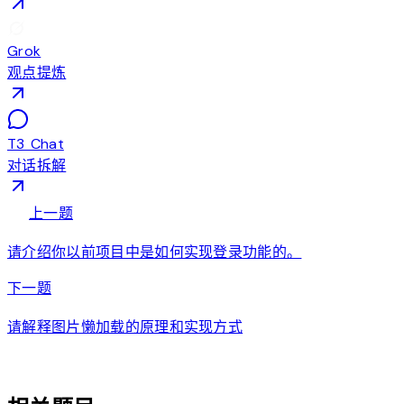
Grok
观点提炼
T3 Chat
对话拆解
arrow_back
上一题
请介绍你以前项目中是如何实现登录功能的。
arrow_forward
下一题
请解释图片懒加载的原理和实现方式
auto_awesome