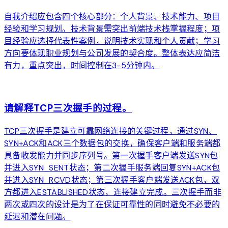
自我介绍应包含四个核心部分：个人背景、技术能力、项目
经验和学习规划。技术背景需突出前端技术栈掌握程度；项
目经验应选择代表性案例，说明技术实现和个人贡献；学习
方向要体现职业规划与公司发展的契合度。整体表达应简洁
有力，重点突出，时间控制在3-5分钟内。
arrow_forward
请解释TCP三次握手的过程。
TCP三次握手是建立可靠网络连接的关键过程，通过SYN、
SYN+ACK和ACK三个数据包的交换，确保客户端和服务端都
具备收发能力并同步序列号。第一次握手客户端发送SYN包
并进入SYN_SENT状态；第二次握手服务端回复SYN+ACK包
并进入SYN_RCVD状态；第三次握手客户端发送ACK包，双
方都进入ESTABLISHED状态，连接建立完成。三次握手而非
两次或四次的设计是为了在保证可靠性的同时避免不必要的
延迟和潜在问题。