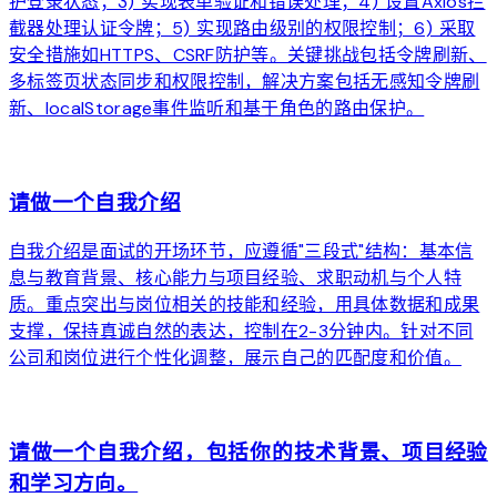
护登录状态；3) 实现表单验证和错误处理；4) 设置Axios拦
截器处理认证令牌；5) 实现路由级别的权限控制；6) 采取
安全措施如HTTPS、CSRF防护等。关键挑战包括令牌刷新、
多标签页状态同步和权限控制，解决方案包括无感知令牌刷
新、localStorage事件监听和基于角色的路由保护。
arrow_forward
请做一个自我介绍
自我介绍是面试的开场环节，应遵循"三段式"结构：基本信
息与教育背景、核心能力与项目经验、求职动机与个人特
质。重点突出与岗位相关的技能和经验，用具体数据和成果
支撑，保持真诚自然的表达，控制在2-3分钟内。针对不同
公司和岗位进行个性化调整，展示自己的匹配度和价值。
arrow_forward
请做一个自我介绍，包括你的技术背景、项目经验
和学习方向。