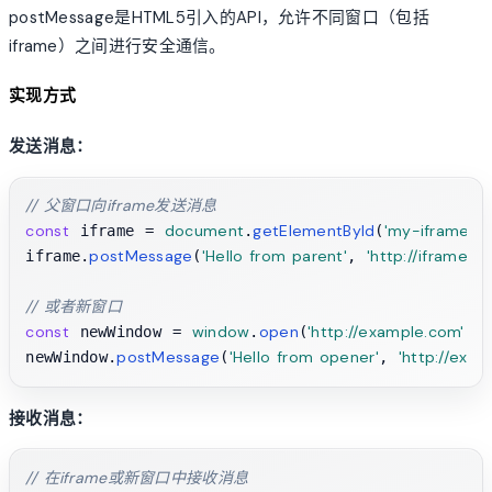
postMessage是HTML5引入的API，允许不同窗口（包括
iframe）之间进行安全通信。
实现方式
发送消息：
// 父窗口向iframe发送消息
const
document
getElementById
'my-iframe'
 iframe = 
.
(
).
postMessage
'Hello from parent'
'http://iframe-
iframe.
(
, 
// 或者新窗口
const
window
open
'http://example.com'
 newWindow = 
.
(
);

postMessage
'Hello from opener'
'http://exa
newWindow.
(
, 
接收消息：
// 在iframe或新窗口中接收消息