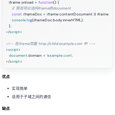
  iframe.
onload
 = 
function
(
) {

// 现在可以访问iframe的document
const
 iframeDoc = iframe.
contentDocument
 || iframe.
co
console
.
log
(iframeDoc.
body
.
innerHTML
);

</
script
>
<!-- 在iframe页面 http://child.example.com 中 -->
<
script
>
document
.
domain
 = 
'example.com'
</
script
>
优点
实现简单
适用于子域之间的通信
缺点