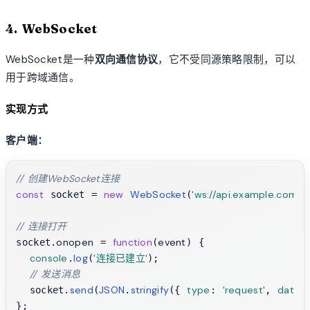
4. WebSocket
WebSocket是一种
双向通信协议
，它不受同源策略限制，可以
用于跨域通信。
实现方式
客户端：
// 创建WebSocket连接
const
new
WebSocket
'ws://api.example.com/w
 socket = 
(
// 连接打开
onopen
function
event
socket.
 = 
(
) {

console
log
'连接已建立'
.
(
);

// 发送消息
send
JSON
stringify
type
'request'
data
  socket.
(
.
({ 
: 
, 
:
};
