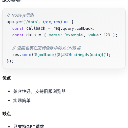
// Node.js示例
get
'/data'
(
req, res
) =>
app.
(
, 
 {

const
query
callback
 callback = req.
.
;

const
name
'example'
value
123
 data = { 
: 
, 
: 
 };

// 返回包裹在回调函数中的JSON数据
send
`
${callback}
(
${
JSON
.stringify(data)}
)`
  res.
(
);

优点
兼容性好，支持旧版浏览器
实现简单
缺点
只支持GET请求