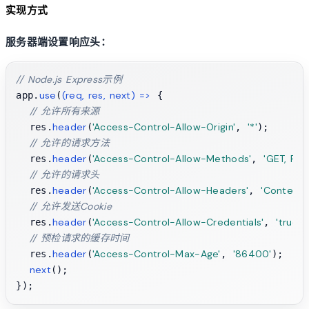
实现方式
服务器端设置响应头：
// Node.js Express示例
use
(
req, res, next
) =>
app.
(
 {

// 允许所有来源
header
'Access-Control-Allow-Origin'
'*'
  res.
(
, 
);

// 允许的请求方法
header
'Access-Control-Allow-Methods'
'GET, PO
  res.
(
, 
// 允许的请求头
header
'Access-Control-Allow-Headers'
'Content-
  res.
(
, 
// 允许发送Cookie
header
'Access-Control-Allow-Credentials'
'true'
  res.
(
, 
);
// 预检请求的缓存时间
header
'Access-Control-Max-Age'
'86400'
  res.
(
, 
);

next
();
