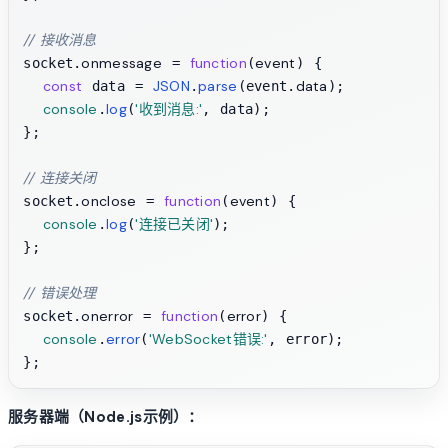
// 接收消息
onmessage
function
event
socket.
 = 
(
) {

const
JSON
parse
data
 data = 
.
(event.
);

console
log
'收到消息:'
.
(
, data);

};

// 连接关闭
onclose
function
event
socket.
 = 
(
) {

console
log
'连接已关闭'
.
(
);

};

// 错误处理
onerror
function
error
socket.
 = 
(
) {

console
error
'WebSocket错误:'
.
(
, error);

服务器端（Node.js示例）：