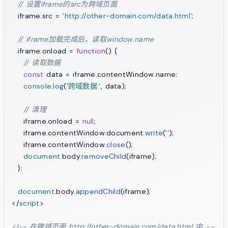
// 设置iframe的src为跨域页面
  iframe.
src
 = 
'http://other-domain.com/data.html'
;

// iframe加载完成后，读取window.name
  iframe.
onload
 = 
function
(
) {

// 读取数据
const
 data = iframe.
contentWindow
.
name
;

console
.
log
(
'跨域数据:'
, data);

// 清理
    iframe.
onload
 = 
null
;

    iframe.
contentWindow
.
document
.
write
(
''
);

    iframe.
contentWindow
.
close
();

document
.
body
.
removeChild
(iframe);

  };

document
.
body
.
appendChild
</
script
>
<!-- 在跨域页面 http://other-domain.com/data.html 中 -->