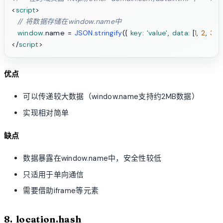
<
script
>
// 将数据存储在window.name中
window
.
name
 = 
JSON
.
stringify
({ 
key
: 
'value'
, 
data
: [
1
, 
2
, 
3
</
script
>
优点
可以传递较大数据（window.name支持约2MB数据）
实现相对简单
缺点
数据暴露在window.name中，安全性较低
只适用于单向通信
需要借助iframe等元素
8. location.hash