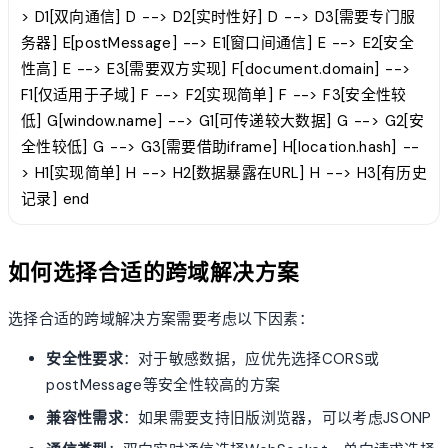
> D1[双向通信] D --> D2[实时性好] D --> D3[需要专门服
务器] E[postMessage] --> E1[窗口间通信] E --> E2[安全
性高] E --> E3[需要双方实现] F[document.domain] -->
F1[仅适用于子域] F --> F2[实现简单] F --> F3[安全性较
低] G[window.name] --> G1[可传递较大数据] G --> G2[安
全性较低] G --> G3[需要借助iframe] H[location.hash] --
> H1[实现简单] H --> H2[数据暴露在URL] H --> H3[有历史
记录] end
如何选择合适的跨域解决方案
选择合适的跨域解决方案需要考虑以下因素：
安全性要求
：对于敏感数据，应优先选择CORS或
postMessage等安全性较高的方案
兼容性需求
：如果需要支持旧版浏览器，可以考虑JSONP