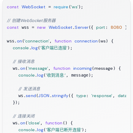
const
WebSocket
require
'ws'
 = 
(
);

// 创建WebSocket服务器
const
new
WebSocket
Server
port
8080
 wss = 
.
({ 
: 
 });

on
'connection'
function
connection
ws
wss.
(
, 
(
) {

console
log
'客户端已连接'
.
(
);

// 接收消息
on
'message'
function
incoming
message
  ws.
(
, 
(
) {

console
log
'收到消息:'
.
(
, message);

// 发送消息
send
JSON
stringify
type
'response'
data
    ws.
(
.
({ 
: 
, 
: 
  });

// 连接关闭
on
'close'
function
  ws.
(
, 
(
) {

console
log
'客户端已断开连接'
.
(
);
