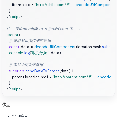
    iframe.
src
 = 
'http://child.com/#'
 + 
encodeURIComponent
</
script
>
<!-- 在iframe页面 http://child.com 中 -->
<
script
>
// 获取父页面传递的数据
const
 data = 
decodeURIComponent
(location.
hash
.
substrin
console
.
log
(
'收到数据:'
, data);

// 向父页面发送数据
function
sendDataToParent
(
data
) {

    parent.
location
.
href
 = 
'http://parent.com/#'
 + 
encodeUR
</
script
>
优点
实现简单