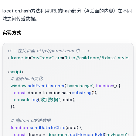
location.hash方法利用URL的hash部分（#后面的内容）在不同
域之间传递数据。
实现方式
<!-- 在父页面 http://parent.com 中 -->
<
iframe
id
=
"myFrame"
src
=
"http://child.com/#data"
style
=
"d
<
script
>
// 监听hash变化
window
.
addEventListener
(
'hashchange'
, 
function
(
) {

const
 data = location.
hash
.
substring
(
1
);

console
.
log
(
'收到数据:'
, data);

  });

// 向iframe发送数据
function
sendDataToChild
(
data
) {

const
 iframe = 
document
.
getElementById
(
'myFrame'
);
