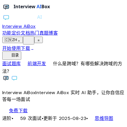
Interview AiBox
功能
定价
文档
热门真题
博客
light_mode
🇨🇳
ZH
⌄
≡
开始使用
下载
→
toc
目录
chevron_right
chevron_right
面试题库
前端开发
什么是跨域？有哪些解决跨域的方
法？
Interview
AiBox
Interview
AiBox
实时 AI 助手，让你自信应
答每一场面试
download
免费下载
local_fire_department
account_tree
进阶
•
59 次面试
•
更新于 2025-08-23
•
思维导图