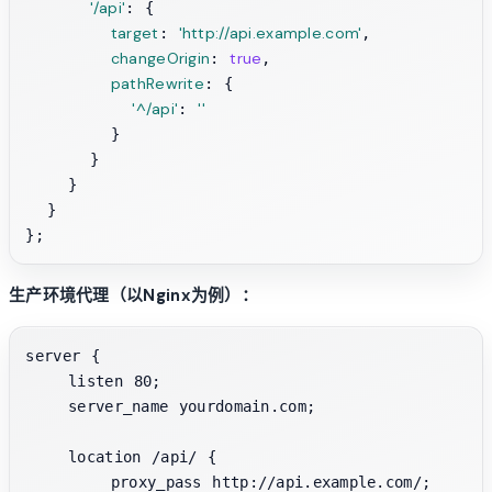
'/api'
: {

target
'http://api.example.com'
: 
,

changeOrigin
true
: 
,

pathRewrite
: {

'^/api'
''
: 
        }

      }

    }

  }

生产环境代理（以Nginx为例）：
server {

    listen 80;

    server_name yourdomain.com;

    location /api/ {

        proxy_pass http://api.example.com/;
