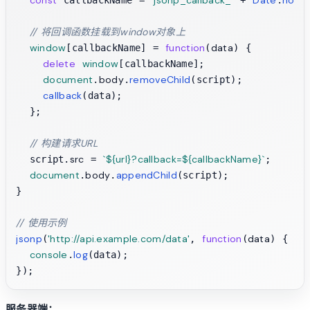
const
'jsonp_callback_'
Date
now
 callbackName = 
 + 
.
(
// 将回调函数挂载到window对象上
window
function
data
[callbackName] = 
(
) {

delete
window
[callbackName];

document
body
removeChild
.
.
(script);

callback
(data);

  };

// 构建请求URL
src
`
${url}
?callback=
${callbackName}
`
  script.
 = 
;

document
body
appendChild
.
.
(script);

}

// 使用示例
jsonp
'http://api.example.com/data'
function
data
(
, 
(
) {

console
log
.
(data);

服务器端：