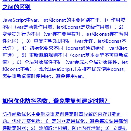
之间的区别
JavaScript中var、let和const的主要区别在于：1）作用域
不同（var是函数作用域，let和const是块级作用域）；2）
变量提升行为不同（var存在变量提升，let和const存在暂时
性死区）；3）重复声明规则不同（var允许，let和const不
允许）；4）初始化要求不同（const必须初始化，var和let
可选）；5）重新赋值规则不同（const基本类型不可重新赋
值）；6）全局对象属性不同（var会成为全局对象属性，let
和const不会）。现代JavaScript开发推荐优先使用const，
需要重新赋值时使用let，避免使用var。
arrow_forward
如何优化防抖函数，避免重复创建定时器？
防抖函数优化主要解决重复创建定时器导致的内存开销问
题。优化方案包括：1）定时器复用优化，避免每次调用都创
建新定时器；2）添加取消机制，防止内存泄漏；3）立即执