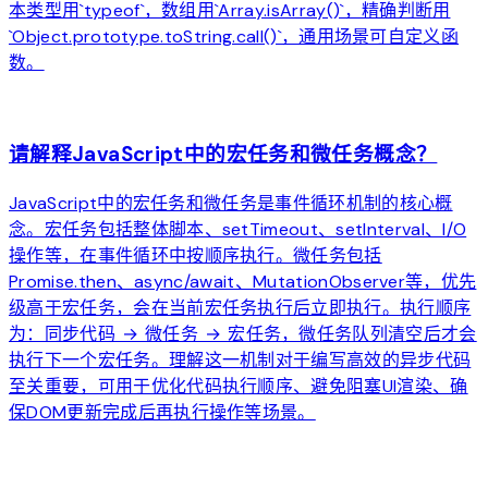
本类型用`typeof`，数组用`Array.isArray()`，精确判断用
`Object.prototype.toString.call()`，通用场景可自定义函
数。
arrow_forward
请解释JavaScript中的宏任务和微任务概念？
JavaScript中的宏任务和微任务是事件循环机制的核心概
念。宏任务包括整体脚本、setTimeout、setInterval、I/O
操作等，在事件循环中按顺序执行。微任务包括
Promise.then、async/await、MutationObserver等，优先
级高于宏任务，会在当前宏任务执行后立即执行。执行顺序
为：同步代码 → 微任务 → 宏任务，微任务队列清空后才会
执行下一个宏任务。理解这一机制对于编写高效的异步代码
至关重要，可用于优化代码执行顺序、避免阻塞UI渲染、确
保DOM更新完成后再执行操作等场景。
arrow_forward