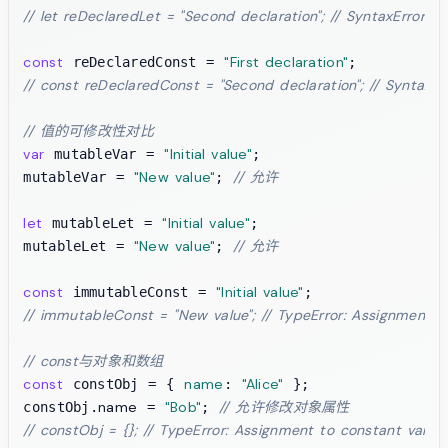
// let reDeclaredLet = "Second declaration"; // SyntaxError: I
const
"First declaration"
 reDeclaredConst = 
// const reDeclaredConst = "Second declaration"; // SyntaxErr
// 值的可修改性对比
var
"Initial value"
 mutableVar = 
;

"New value"
// 允许
mutableVar = 
; 
let
"Initial value"
 mutableLet = 
;

"New value"
// 允许
mutableLet = 
; 
const
"Initial value"
 immutableConst = 
// immutableConst = "New value"; // TypeError: Assignment t
// const与对象和数组
const
name
"Alice"
 constObj = { 
: 
 };

name
"Bob"
// 允许修改对象属性
constObj.
 = 
; 
// constObj = {}; // TypeError: Assignment to constant variab