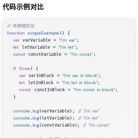
代码示例对比
// 作用域对比
function
scopeExample
(
) {

var
"I'm var"
 varVariable = 
;

let
"I'm let"
 letVariable = 
;

const
"I'm const"
 constVariable = 
;

if
true
 (
) {

var
"I'm var in block"
 varInBlock = 
;

let
"I'm let in block"
 letInBlock = 
;

const
"I'm const in block"
 constInBlock = 
;

  }

console
log
// "I'm var"
.
(varVariable); 
console
log
// "I'm let"
.
(letVariable); 
console
log
// "I'm const"
.
(constVariable); 