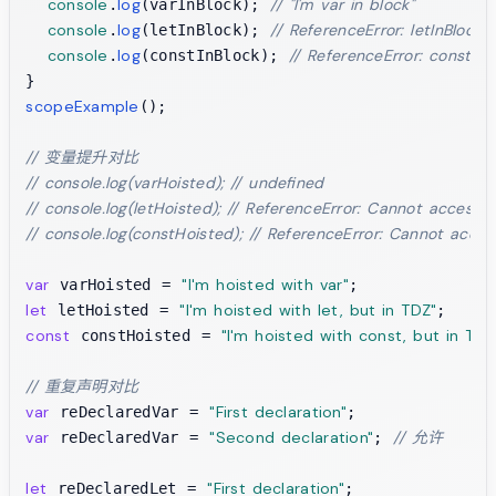
console
log
// "I'm var in block"
.
(varInBlock); 
console
log
// ReferenceError: letInBlock 
.
(letInBlock); 
console
log
// ReferenceError: constInB
.
(constInBlock); 
scopeExample
();

// 变量提升对比
// console.log(varHoisted); // undefined
// console.log(letHoisted); // ReferenceError: Cannot access 'le
// console.log(constHoisted); // ReferenceError: Cannot access 
var
"I'm hoisted with var"
 varHoisted = 
let
"I'm hoisted with let, but in TDZ"
 letHoisted = 
const
"I'm hoisted with const, but in TDZ
 constHoisted = 
// 重复声明对比
var
"First declaration"
 reDeclaredVar = 
var
"Second declaration"
// 允许
 reDeclaredVar = 
; 
let
"First declaration"
 reDeclaredLet = 