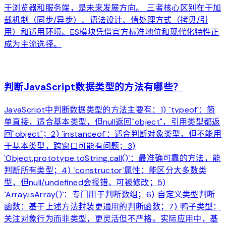
于浏览器和服务端，是未来发展方向。 三者核心区别在于加
载机制（同步/异步）、语法设计、值处理方式（拷贝/引
用）和适用环境。ES模块凭借官方标准地位和现代化特性正
成为主流选择。
arrow_forward
判断JavaScript数据类型的方法有哪些？
JavaScript中判断数据类型的方法主要有：1) `typeof`：简
单直接，适合基本类型，但null返回"object"，引用类型都返
回"object"；2) `instanceof`：适合判断对象类型，但不能用
于基本类型，跨窗口可能有问题；3)
`Object.prototype.toString.call()`：最准确可靠的方法，能
判断所有类型；4) `constructor`属性：能区分大多数类
型，但null/undefined会报错，可被修改；5)
`Array.isArray()`：专门用于判断数组；6) 自定义类型判断
函数：基于上述方法封装更通用的判断函数；7) 鸭子类型：
关注对象行为而非类型，更灵活但不严格。实际应用中，基