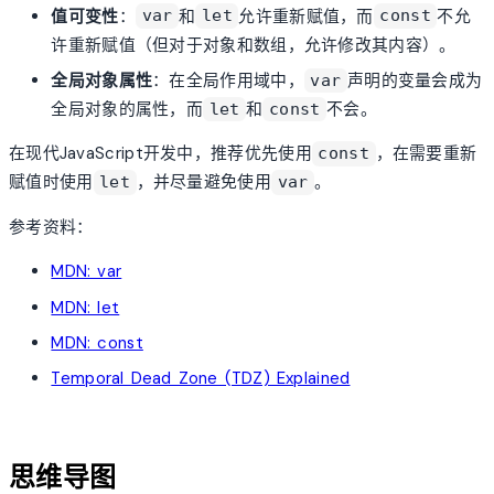
值可变性
：
和
允许重新赋值，而
不允
var
let
const
许重新赋值（但对于对象和数组，允许修改其内容）。
全局对象属性
：在全局作用域中，
声明的变量会成为
var
全局对象的属性，而
和
不会。
let
const
在现代JavaScript开发中，推荐优先使用
，在需要重新
const
赋值时使用
，并尽量避免使用
。
let
var
参考资料：
MDN: var
MDN: let
MDN: const
Temporal Dead Zone (TDZ) Explained
account_tree
思维导图