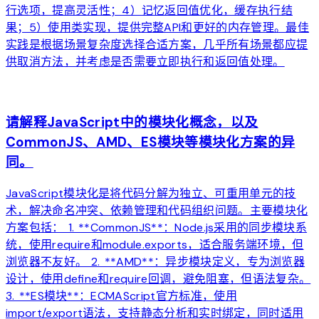
行选项，提高灵活性；4）记忆返回值优化，缓存执行结
果；5）使用类实现，提供完整API和更好的内存管理。最佳
实践是根据场景复杂度选择合适方案，几乎所有场景都应提
供取消方法，并考虑是否需要立即执行和返回值处理。
arrow_forward
请解释JavaScript中的模块化概念，以及
CommonJS、AMD、ES模块等模块化方案的异
同。
JavaScript模块化是将代码分解为独立、可重用单元的技
术，解决命名冲突、依赖管理和代码组织问题。主要模块化
方案包括： 1. **CommonJS**：Node.js采用的同步模块系
统，使用require和module.exports，适合服务端环境，但
浏览器不友好。 2. **AMD**：异步模块定义，专为浏览器
设计，使用define和require回调，避免阻塞，但语法复杂。
3. **ES模块**：ECMAScript官方标准，使用
import/export语法，支持静态分析和实时绑定，同时适用