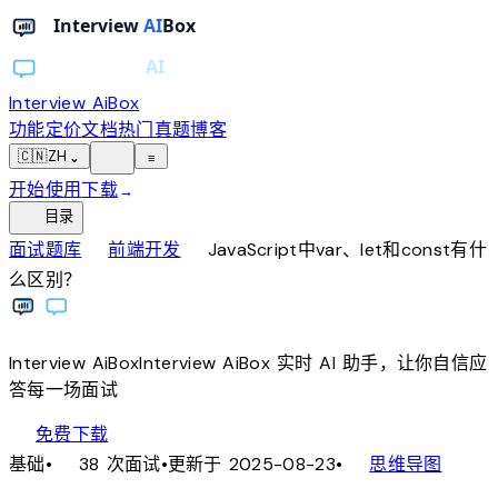
Interview AiBox
功能
定价
文档
热门真题
博客
light_mode
🇨🇳
ZH
⌄
≡
开始使用
下载
→
toc
目录
chevron_right
chevron_right
面试题库
前端开发
JavaScript中var、let和const有什
么区别？
Interview
AiBox
Interview
AiBox
实时 AI 助手，让你自信应
答每一场面试
download
免费下载
local_fire_department
account_tree
基础
•
38 次面试
•
更新于 2025-08-23
•
思维导图