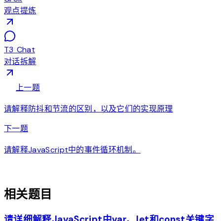
观点提炼
T3 Chat
对话拆解
arrow_back
上一题
请解释防抖和节流的区别，以及它们的实现原理
arrow_forward
下一题
请解释JavaScript中的事件循环机制。
auto_awesome
相关题目
请详细解释JavaScript中var、let和const关键字