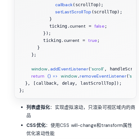
callback
(scrollTop);

setLastScrollTop
(scrollTop);

          }

current
false
          ticking.
 = 
;

        });

current
true
        ticking.
 = 
;

      }

    };

window
addEventListener
'scroll'
.
(
, handleScroll
return
() =>
window
removeEventListener
'scrol
.
(
  }, [callback, delay, lastScrollTop]);

列表虚拟化
：实现虚拟滚动，只渲染可视区域内的商
品
CSS优化
：使用CSS will-change和transform属性
优化滚动性能