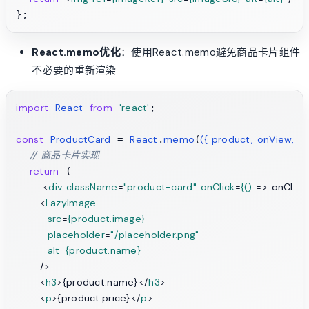
React.memo优化
：使用React.memo避免商品卡片组件
不必要的重新渲染
import
React
from
'react'
;

const
ProductCard
React
memo
(
{ product, onView, on
 = 
.
(
// 商品卡片实现
return
 (

<
div
className
=
"product-card"
onClick
=
{()
 =>
 onClick
<
LazyImage
src
=
{product.image}
placeholder
=
"/placeholder.png"
alt
=
{product.name}
      />
<
h3
>
{product.name}
</
h3
>
<
p
>
{product.price}
</
p
>