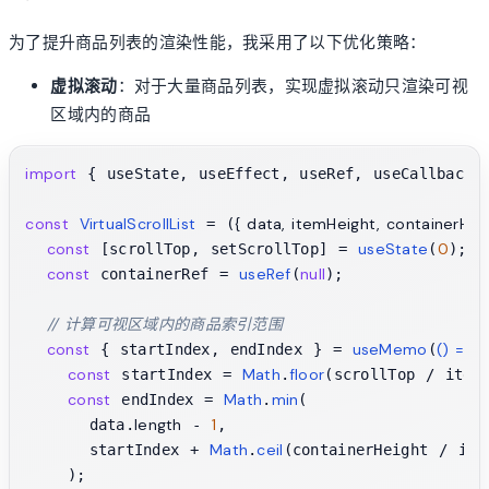
为了提升商品列表的渲染性能，我采用了以下优化策略：
虚拟滚动
：对于大量商品列表，实现虚拟滚动只渲染可视
区域内的商品
import
 { useState, useEffect, useRef, useCallback,
const
VirtualScrollList
{ data, itemHeight, containerHei
 = (
const
useState
0
 [scrollTop, setScrollTop] = 
(
);

const
useRef
null
 containerRef = 
(
);

// 计算可视区域内的商品索引范围
const
useMemo
() =>
 { startIndex, endIndex } = 
(
 {
const
Math
floor
 startIndex = 
.
(scrollTop / itemH
const
Math
min
 endIndex = 
.
(

length
1
      data.
 - 
,

Math
ceil
      startIndex + 
.
(containerHeight / item
    );
