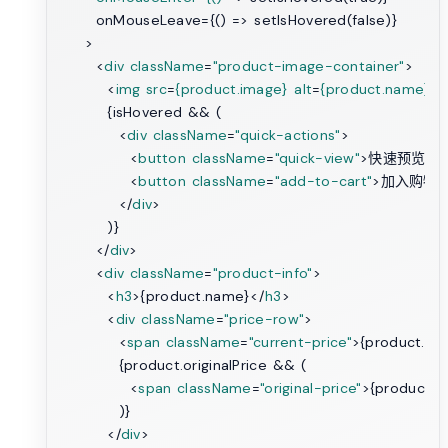
      onMouseLeave={() => setIsHovered(false)}

    >

<
div
className
=
"product-image-container"
>
<
img
src
=
{product.image}
alt
=
{product.name}
 /
        {isHovered && (

<
div
className
=
"quick-actions"
>
<
button
className
=
"quick-view"
>
快速预览
</
b
<
button
className
=
"add-to-cart"
>
加入购物
</
div
>
        )}

</
div
>
<
div
className
=
"product-info"
>
<
h3
>
{product.name}
</
h3
>
<
div
className
=
"price-row"
>
<
span
className
=
"current-price"
>
{product.pri
          {product.originalPrice && (

<
span
className
=
"original-price"
>
{product.or
          )}

</
div
>