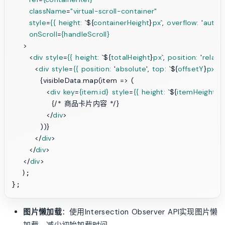
className
=
"virtual-scroll-container"
style
=
{{
height:
 `${
containerHeight
}
px
`, 
overflow:
 '
auto
' 
onScroll
=
{handleScroll}
    >
<
div
style
=
{{
height:
 `${
totalHeight
}
px
`, 
position:
 '
relativ
<
div
style
=
{{
position:
 '
absolute
', 
top:
 `${
offsetY
}
px
`, 
w
          {visibleData.map(item => (

<
div
key
=
{item.id}
style
=
{{
height:
 `${
itemHeight
}
p
              {/* 商品卡片内容 */}

</
div
>
          ))}

</
div
>
</
div
>
</
div
>
  );

图片懒加载
：使用Intersection Observer API实现图片懒