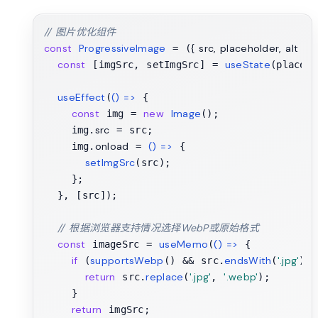
// 图片优化组件
const
ProgressiveImage
{ src, placeholder, alt }
 = (
) 
const
useState
 [imgSrc, setImgSrc] = 
(placeho
useEffect
() =>
(
 {

const
new
Image
 img = 
();

src
    img.
 = src;

onload
() =>
    img.
 = 
 {

setImgSrc
(src);

    };

  }, [src]);

// 根据浏览器支持情况选择WebP或原始格式
const
useMemo
() =>
 imageSrc = 
(
 {

if
supportsWebp
endsWith
'.jpg'
 (
() && src.
(
)) 
return
replace
'.jpg'
'.webp'
 src.
(
, 
);

    }

return
 imgSrc;
