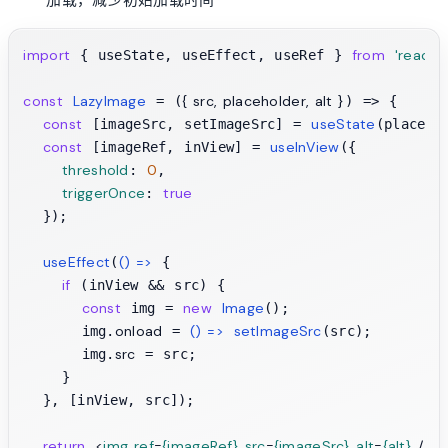
加载，减少初始加载时间
import
from
'react'
 { useState, useEffect, useRef } 
;

const
LazyImage
{ src, placeholder, alt }
 = (
) => {

const
useState
 [imageSrc, setImageSrc] = 
(placeho
const
useInView
 [imageRef, inView] = 
({

threshold
0
: 
,

triggerOnce
true
: 
  });

useEffect
() =>
(
 {

if
 (inView && src) {

const
new
Image
 img = 
();

onload
() =>
setImageSrc
      img.
 = 
(src);

src
      img.
 = src;

    }

  }, [inView, src]);

return
<
img
ref
=
{imageRef}
src
=
{imageSrc}
alt
=
{alt}
 />
;
