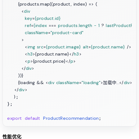
      {products.map((product, index) => (

<
div
key
=
{product.id}
ref
=
{index
 === 
products.length
-
1
 ? 
lastProductRef
className
=
"product-card"
        >
<
img
src
=
{product.image}
alt
=
{product.name}
 />
<
h3
>
{product.name}
</
h3
>
<
p
>
{product.price}
</
p
>
</
div
>
      ))}

      {loading && 
<
div
className
=
"loading"
>
加载中...
</
div
>
}

</
div
>
  );

};

export
default
ProductRecommendation
性能优化