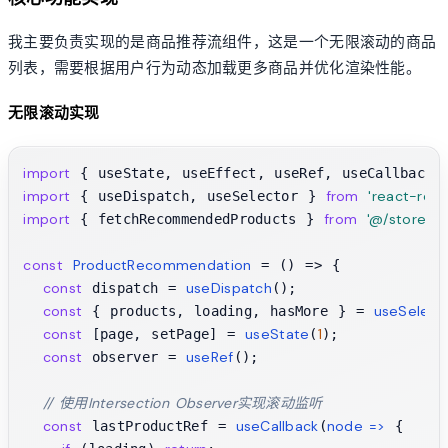
我主要负责实现的是商品推荐流组件，这是一个无限滚动的商品
列表，需要根据用户行为动态加载更多商品并优化渲染性能。
无限滚动实现
import
 { useState, useEffect, useRef, useCallback 
import
from
'react-redu
 { useDispatch, useSelector } 
import
from
'@/store/r
 { fetchRecommendedProducts } 
const
ProductRecommendation
 = (
) => {

const
useDispatch
 dispatch = 
();

const
useSelect
 { products, loading, hasMore } = 
const
useState
1
 [page, setPage] = 
(
);

const
useRef
 observer = 
();

// 使用Intersection Observer实现滚动监听
const
useCallback
node
 =>
 lastProductRef = 
(
 {
