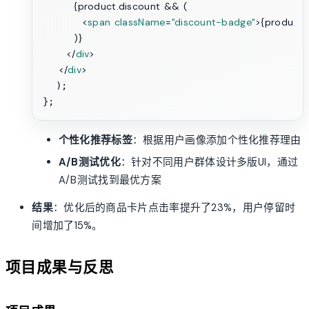
        {product.discount && (

<
span
className
=
"discount-badge"
>
{product.
        )}

</
div
>
</
div
>
  );

个性化推荐标签
：根据用户画像添加个性化推荐理由
A/B测试优化
：针对不同用户群体设计多版UI，通过
A/B测试找到最优方案
结果
：优化后的商品卡片点击率提升了23%，用户停留时
间增加了15%。
项目成果与反思