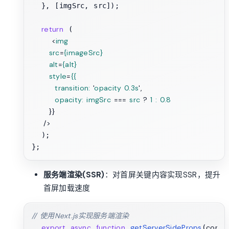
  }, [imgSrc, src]);

return
 (

<
img
src
=
{imageSrc}
alt
=
{alt}
style
=
{{
transition:
 '
opacity
0.3s
',

opacity:
imgSrc
 === 
src
 ? 
1
:
0.8
      }} 

    />
  );

服务端渲染(SSR)
：对首屏关键内容实现SSR，提升
首屏加载速度
// 使用Next.js实现服务端渲染
export
async
function
getServerSideProps
conte
(