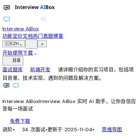
Interview AiBox
功能
定价
文档
热门真题
博客
light_mode
🇨🇳
ZH
⌄
≡
开始使用
下载
→
toc
目录
chevron_right
chevron_right
面试题库
前端开发
请详细介绍你的实习项目，包括项
目背景、技术实现、遇到的问题及解决方案。
Interview
AiBox
Interview
AiBox
实时 AI 助手，让你自信应
答每一场面试
download
免费下载
local_fire_department
account_tree
进阶
•
34 次面试
•
更新于 2025-11-04
•
思维导图