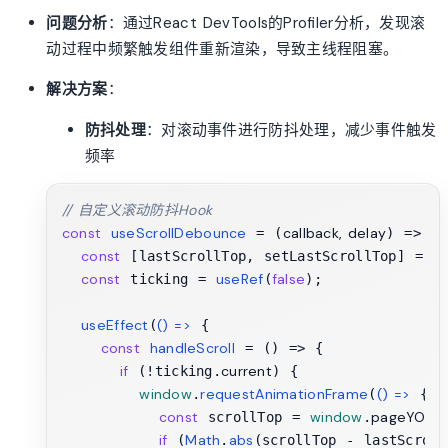
问题分析
：通过React DevTools的Profiler分析，发现滚
动过程中频繁触发组件重新渲染，导致主线程阻塞。
解决方案
：
防抖处理
：对滚动事件进行防抖处理，减少事件触发
频率
// 自定义滚动防抖Hook
const
useScrollDebounce
callback, delay
 = (
) => {

const
u
 [lastScrollTop, setLastScrollTop] = 
const
useRef
false
 ticking = 
(
);

useEffect
() =>
(
 {

const
handleScroll
 = (
) => {

if
current
 (!ticking.
) {

window
requestAnimationFrame
() =>
.
(
 {

const
window
pageYOffs
 scrollTop = 
.
if
Math
abs
 (
.
(scrollTop - lastScrol