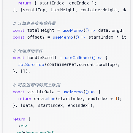
return
 { startIndex, endIndex };

  }, [scrollTop, itemHeight, containerHeight, data
// 计算总高度和偏移量
const
useMemo
() =>
length
 totalHeight = 
(
 data.
 * 
const
useMemo
() =>
 offsetY = 
(
 startIndex * itemH
// 处理滚动事件
const
useCallback
() =>
 handleScroll = 
(
 {

setScrollTop
current
scrollTop
(containerRef.
.
);

  }, []);

// 可视区域内的商品数据
const
useMemo
() =>
 visibleData = 
(
 {

return
slice
1
 data.
(startIndex, endIndex + 
);

  }, [data, startIndex, endIndex]);

return
 (

<
div
ref
=
{containerRef}