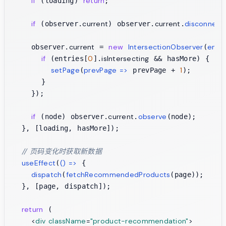
if
return
 (loading) 
;

if
current
current
disconnect
 (observer.
) observer.
.
current
new
IntersectionObserver
entri
    observer.
 = 
(
if
0
isIntersecting
 (entries[
].
 && hasMore) {

setPage
prevPage
 =>
1
(
 prevPage + 
);

      }

    });

if
current
observe
 (node) observer.
.
(node);

  }, [loading, hasMore]);

// 页码变化时获取新数据
useEffect
() =>
(
 {

dispatch
fetchRecommendedProducts
(
(page));

  }, [page, dispatch]);

return
 (

<
div
className
=
"product-recommendation"
>