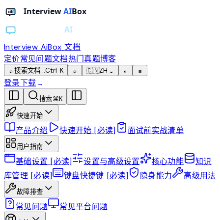
Interview AiBox
文档
定价
常见问题
文档
热门真题
博客
搜索文档...
Ctrl K
🇨🇳
ZH
⌕
⌕
⌄
◐
≡
登录
下载
→
搜索
⌘
K
快速开始
产品介绍
快速开始 [必读]
面试前实战清单
用户指南
基础设置 [必读]
设置与高级设置
核心功能
知识
库管理 [必读]
键盘快捷键 [必读]
隐身能力
高级用法
故障排查
常见问题
常见平台问题