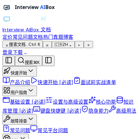
Interview AiBox
文档
定价
常见问题
文档
热门真题
博客
搜索文档...
Ctrl K
🇨🇳
ZH
⌕
⌕
⌄
◐
≡
登录
下载
→
搜索
⌘
K
快速开始
产品介绍
快速开始 [必读]
面试前实战清单
用户指南
基础设置 [必读]
设置与高级设置
核心功能
知识
库管理 [必读]
键盘快捷键 [必读]
隐身能力
高级用法
故障排查
常见问题
常见平台问题