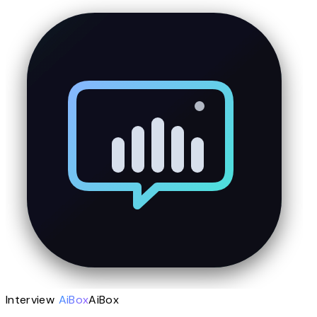
Interview
AiBox
AiBox