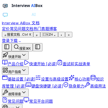
Interview AiBox
文档
定价
常见问题
文档
热门真题
博客
搜索文档...
Ctrl K
🇨🇳
ZH
⌕
⌕
⌄
◐
≡
登录
下载
→
搜索
⌘
K
快速开始
产品介绍
快速开始 [必读]
面试前实战清单
用户指南
基础设置 [必读]
设置与高级设置
核心功能
知识
库管理 [必读]
键盘快捷键 [必读]
隐身能力
高级用法
故障排查
常见问题
常见平台问题