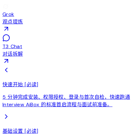
Grok
观点提炼
T3 Chat
对话拆解
快速开始 [必读]
5 分钟完成安装、权限授权、登录与首次自检，快速跑通
Interview AiBox 的标准首启流程与面试前准备。
基础设置 [必读]