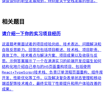
请谈谈你的职业发展规划，特别是关于全栈发展的想法。
auto_awesome
相关题目
请介绍一下你的实习项目经历
这道题考察面试者的项目经验总结、技术表达、问题解决和
自我反思能力。回答应包括项目概述、技术栈、项目职责、
具体工作、技术难点与解决方案、项目成果以及收获与反
思。示例答案展示了一个在滴滴实习的前端开发应届生如何
结构化地介绍自己参与的H5页面重构项目，包括使用
React+TypeScript技术栈、负责订单流程页面重构、组件库
开发、性能优化等工作，以及解决复杂表单状态管理和移动
端适配等技术难点，最终实现了性能提升和用户体验改善的
成果。
arrow_forward