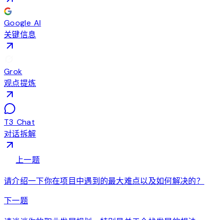
Google AI
关键信息
Grok
观点提炼
T3 Chat
对话拆解
arrow_back
上一题
请介绍一下你在项目中遇到的最大难点以及如何解决的？
arrow_forward
下一题