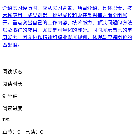
介绍实习经历时，应从实习背景、项目介绍、具体职责、技
术栈应用、成果贡献、挑战成长和收获反思等方面全面展
开。重点突出自己的工作内容、技术能力、解决问题的方法
以及取得的成果，尤其是可量化的部分。同时展示自己的学
习能力、团队协作精神和职业发展规划，体现与应聘岗位的
匹配度。
arrow_forward
阅读状态
阅读时长
9 分钟
阅读进度
11
%
章节：9 · 已读：0