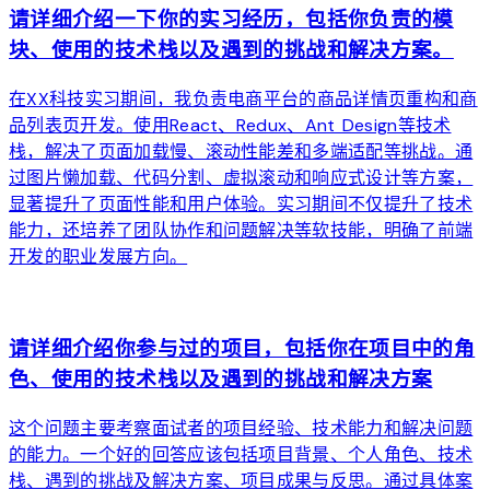
请详细介绍一下你的实习经历，包括你负责的模
块、使用的技术栈以及遇到的挑战和解决方案。
在XX科技实习期间，我负责电商平台的商品详情页重构和商
品列表页开发。使用React、Redux、Ant Design等技术
栈，解决了页面加载慢、滚动性能差和多端适配等挑战。通
过图片懒加载、代码分割、虚拟滚动和响应式设计等方案，
显著提升了页面性能和用户体验。实习期间不仅提升了技术
能力，还培养了团队协作和问题解决等软技能，明确了前端
开发的职业发展方向。
arrow_forward
请详细介绍你参与过的项目，包括你在项目中的角
色、使用的技术栈以及遇到的挑战和解决方案
这个问题主要考察面试者的项目经验、技术能力和解决问题
的能力。一个好的回答应该包括项目背景、个人角色、技术
栈、遇到的挑战及解决方案、项目成果与反思。通过具体案