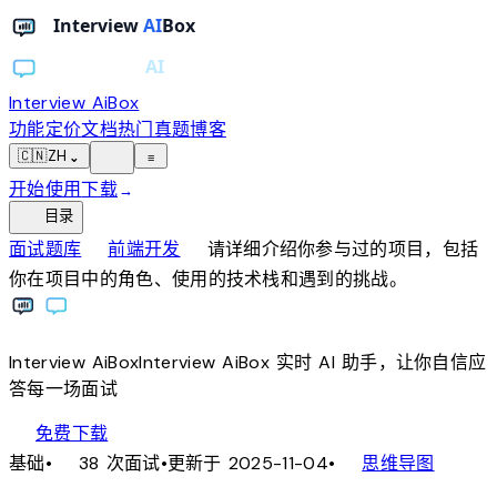
Interview AiBox
功能
定价
文档
热门真题
博客
light_mode
🇨🇳
ZH
⌄
≡
开始使用
下载
→
toc
目录
chevron_right
chevron_right
面试题库
前端开发
请详细介绍你参与过的项目，包括
你在项目中的角色、使用的技术栈和遇到的挑战。
Interview
AiBox
Interview
AiBox
实时 AI 助手，让你自信应
答每一场面试
download
免费下载
local_fire_department
account_tree
基础
•
38 次面试
•
更新于 2025-11-04
•
思维导图