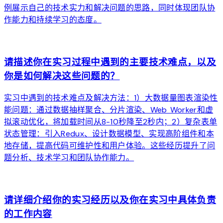
例展示自己的技术实力和解决问题的思路，同时体现团队协
作能力和持续学习的态度。
arrow_forward
请描述你在实习过程中遇到的主要技术难点，以及
你是如何解决这些问题的？
实习中遇到的技术难点及解决方法：1）大数据量图表渲染性
能问题：通过数据抽样聚合、分片渲染、Web Worker和虚
拟滚动优化，将加载时间从8-10秒降至2秒内；2）复杂表单
状态管理：引入Redux、设计数据模型、实现高阶组件和本
地存储，提高代码可维护性和用户体验。这些经历提升了问
题分析、技术学习和团队协作能力。
arrow_forward
请详细介绍你的实习经历以及你在实习中具体负责
的工作内容