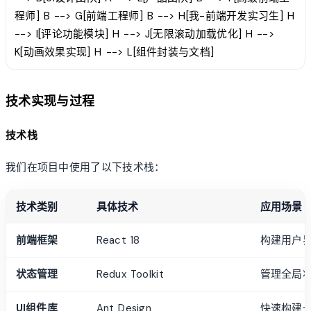
程师] B --> G[前端工程师] B --> H[我-前端开发实习生] H
--> I[评论功能模块] H --> J[无限滚动加载优化] H -->
K[动画效果实现] H --> L[组件封装与文档]
技术实现与过程
技术栈
我们在项目中使用了以下技术栈：
技术类别
具体技术
应用场景
前端框架
React 18
构建用户
状态管理
Redux Toolkit
管理全局
UI组件库
Ant Design
快速构建一