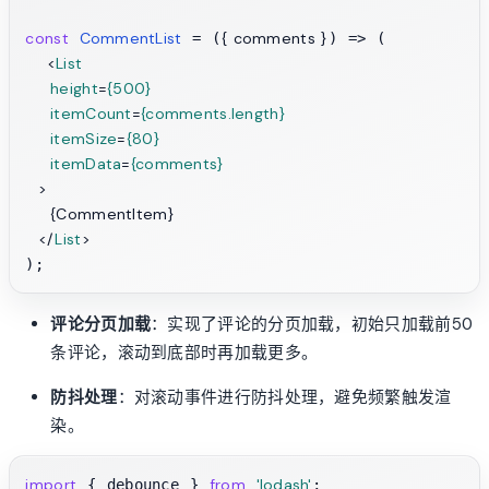
const
CommentList
{ comments }
 = (
) => (

<
List
height
=
{500}
itemCount
=
{comments.length}
itemSize
=
{80}
itemData
=
{comments}
  >
    {CommentItem}

</
List
>
评论分页加载
：实现了评论的分页加载，初始只加载前50
条评论，滚动到底部时再加载更多。
防抖处理
：对滚动事件进行防抖处理，避免频繁触发渲
染。
import
from
'lodash'
 { debounce } 
;
