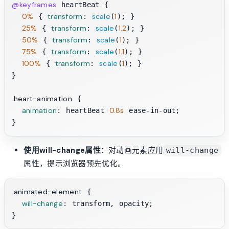
@keyframes
 heartBeat {

0%
transform
scale
1
 { 
: 
(
); }

25%
transform
scale
1.2
 { 
: 
(
); }

50%
transform
scale
1
 { 
: 
(
); }

75%
transform
scale
1.1
 { 
: 
(
); }

100%
transform
scale
1
 { 
: 
(
); }

}

.heart-animation
 {

animation
0.8s
: heartBeat 
 ease-in-out;

使用will-change属性
：对动画元素应用
will-change
属性，提示浏览器预先优化。
.animated-element
 {

will-change
: transform, opacity;
