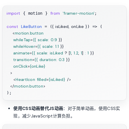
import
from
'framer-motion'
 { motion } 
;

const
LikeButton
{ isLiked, onLike }
 = (
) => (

<
motion.button
whileTap
=
{{
scale:
0.9
 }}

whileHover
=
{{
scale:
1.1
 }}

animate
=
{{
scale:
isLiked
 ? [
1
, 
1.2
, 
1
] 
:
1
 }}

transition
=
{{
duration:
0.3
 }}

onClick
=
{onLike}
  >
<
HeartIcon
filled
=
{isLiked}
 />
</
motion.button
>
使用CSS动画替代JS动画
：对于简单动画，使用CSS实
现，减少JavaScript计算负担。