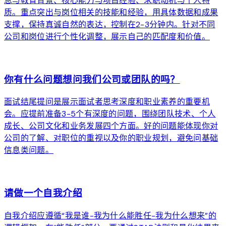
息与教育背景、核心能力与项目经验、求职动机与个人特
质。重点突出与岗位相关的技能和经验，用具体数据和成果
支撑，保持真诚自然的表达，控制在2-3分钟内。针对不同
公司和岗位进行个性化调整，展示自己的匹配度和价值。
arrow_forward
你有什么问题想问我们公司或团队的吗？
面试结尾提问是展示面试者思考深度和职业素养的重要机
会。应提前准备3-5个有深度的问题，围绕团队技术、个人
成长、公司文化和业务发展四个方面。好的问题能体现你对
公司的了解、对职位的重视以及你的职业规划，避免问基础
信息类问题。
arrow_forward
请做一个自我介绍
自我介绍应遵循“我是谁-我为什么能胜任-我为什么想来”的