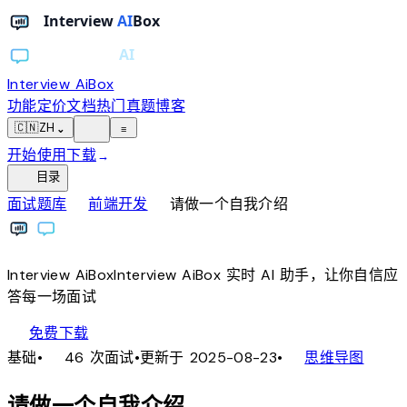
Interview AiBox
功能
定价
文档
热门真题
博客
light_mode
🇨🇳
ZH
⌄
≡
开始使用
下载
→
toc
目录
chevron_right
chevron_right
面试题库
前端开发
请做一个自我介绍
Interview
AiBox
Interview
AiBox
实时 AI 助手，让你自信应
答每一场面试
download
免费下载
local_fire_department
account_tree
基础
•
46 次面试
•
更新于 2025-08-23
•
思维导图
请做一个自我介绍