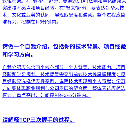
逻辑框架。在“能胜任”部分，要通过STAR法则和量化结果来
突出技术亮点和项目经验。在“想来”部分，要表达对华为技
术、文化或业务的认同，展现匹配度和诚意。整个过程应简
洁有力，控制在1-3分钟内。
arrow_forward
请做一个自我介绍，包括你的技术背景、项目经验
和学习方向。
自我介绍应包含四个核心部分：个人背景、技术能力、项目
经验和学习规划。技术背景需突出前端技术栈掌握程度；项
目经验应选择代表性案例，说明技术实现和个人贡献；学习
方向要体现职业规划与公司发展的契合度。整体表达应简洁
有力，重点突出，时间控制在3-5分钟内。
arrow_forward
请解释TCP三次握手的过程。