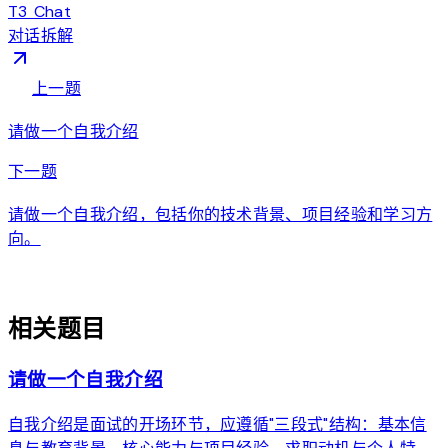
T3 Chat
对话拆解
arrow_back
上一题
请做一个自我介绍
arrow_forward
下一题
请做一个自我介绍，包括你的技术背景、项目经验和学习方
向。
auto_awesome
相关题目
请做一个自我介绍
自我介绍是面试的开场环节，应遵循"三段式"结构：基本信