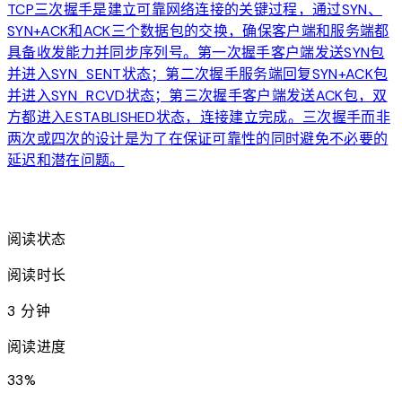
TCP三次握手是建立可靠网络连接的关键过程，通过SYN、
SYN+ACK和ACK三个数据包的交换，确保客户端和服务端都
具备收发能力并同步序列号。第一次握手客户端发送SYN包
并进入SYN_SENT状态；第二次握手服务端回复SYN+ACK包
并进入SYN_RCVD状态；第三次握手客户端发送ACK包，双
方都进入ESTABLISHED状态，连接建立完成。三次握手而非
两次或四次的设计是为了在保证可靠性的同时避免不必要的
延迟和潜在问题。
arrow_forward
阅读状态
阅读时长
3 分钟
阅读进度
33
%