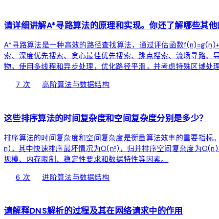
function
请详细讲解A*寻路算法的原理和实现。你还了解哪些其
A*寻路算法是一种高效的路径查找算法，通过评估函数f(n)=g(n)
索、深度优先搜索、贪心最佳优先搜索、跳点搜索、流场寻路、
物，使用多线程和异步处理，优化路径平滑，并考虑特殊区域处
local_fire_department
bolt
chevron_right
7 次
高阶
算法与数据结构
function
这些排序算法的时间复杂度和空间复杂度分别是多少？
排序算法的时间复杂度和空间复杂度是衡量算法效率的重要指标。常见
n)，其中快速排序最坏情况为O(n²)，归并排序空间复杂度为O
规模、内存限制、稳定性要求和数据特性等因素。
local_fire_department
bolt
chevron_right
6 次
进阶
算法与数据结构
public
请解释DNS解析的过程及其在网络请求中的作用