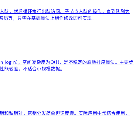
入队，然后循环执行出队访问、子节点入队的操作，直到队列为
形遍历等，只需在基础算法上稍作修改即可实现。
og n)，空间复杂度为O(1)，是不稳定的原地排序算法。主要步
性能较差，不适合小规模数据。
钥和私钥对，密钥分发简单但速度慢。实际应用中常结合使用，