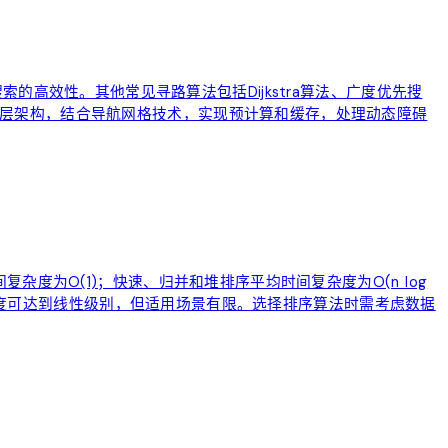
心搜索的高效性。其他常见寻路算法包括Dijkstra算法、广度优先搜
层架构，结合导航网格技术，实现预计算和缓存，处理动态障碍
度为O(1)；快速、归并和堆排序平均时间复杂度为O(n log
复杂度可达到线性级别，但适用场景有限。选择排序算法时需考虑数据