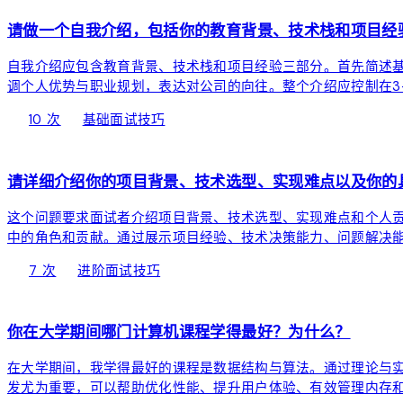
请做一个自我介绍，包括你的教育背景、技术栈和项目经
自我介绍应包含教育背景、技术栈和项目经验三部分。首先简述基
调个人优势与职业规划，表达对公司的向往。整个介绍应控制在3
local_fire_department
bolt
chevron_right
10 次
基础
面试技巧
devices
请详细介绍你的项目背景、技术选型、实现难点以及你的
这个问题要求面试者介绍项目背景、技术选型、实现难点和个人
中的角色和贡献。通过展示项目经验、技术决策能力、问题解决
local_fire_department
bolt
chevron_right
7 次
进阶
面试技巧
devices
你在大学期间哪门计算机课程学得最好？为什么？
在大学期间，我学得最好的课程是数据结构与算法。通过理论与
发尤为重要，可以帮助优化性能、提升用户体验、有效管理内存