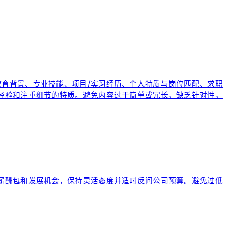
教育背景、专业技能、项目/实习经历、个人特质与岗位匹配、求职
目经验和注重细节的特质。避免内容过于简单或冗长，缺乏针对性，
体薪酬包和发展机会，保持灵活态度并适时反问公司预算。避免过低