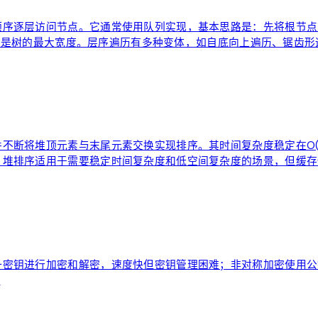
顺序逐层访问节点。它通常使用队列实现，基本思路是：先将根节点
数，w是树的最大宽度。层序遍历有多种变体，如自底向上遍历、锯齿
将堆顶元素与末尾元素交换实现排序。其时间复杂度稳定在O(n l
。堆排序适用于需要稳定时间复杂度和低空间复杂度的场景，但缓存
一密钥进行加密和解密，速度快但密钥管理困难；非对称加密使用公
。