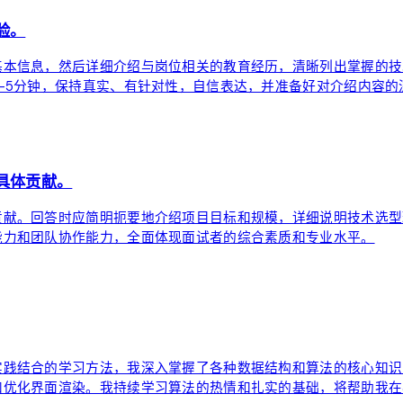
验。
本信息，然后详细介绍与岗位相关的教育经历，清晰列出掌握的技术
-5分钟，保持真实、有针对性，自信表达，并准备好对介绍内容的
具体贡献。
贡献。回答时应简明扼要地介绍项目目标和规模，详细说明技术选型
能力和团队协作能力，全面体现面试者的综合素质和专业水平。
实践结合的学习方法，我深入掌握了各种数据结构和算法的核心知识
和优化界面渲染。我持续学习算法的热情和扎实的基础，将帮助我在