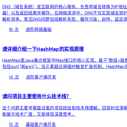
DNS（域名系统）是互联网的核心服务，负责将域名转换为IP地
器）以及返回结果并缓存。在网络请求中，DNS不仅实现域名到I
解析效率。常见DNS问题包括解析失败、缓存污染、劫持、延迟高
local_fire_department
bolt
chevron_right
16 次
进阶
网络基础
devices
请详细介绍一下HashMap的实现原理
HashMap是Java集合框架中Map接口的核心实现，基于"数
包括put()和get()，当元素超过阈值时触发扩容机制。HashMap
local_fire_department
bolt
chevron_right
14 次
进阶
客户端开发
devices
请问项目主要使用什么技术栈？
这个问题主要考察面试者的项目经验和技术栈理解。回答时应清
能展示技术广度，又能体现深度思考。
local_fire_department
bolt
chevron_right
13 次
基础
客户端开发