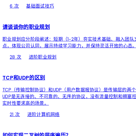
local_fire_department
bolt
chevron_right
6 次
基础
面试技巧
devices
请谈谈你的职业规划
职业规划应分阶段阐述：短期（1-2年）夯实技术基础、融入团
点，体现公司认同，展示持续学习能力，并保持灵活开放的心态
local_fire_department
bolt
chevron_right
28 次
进阶
职业规划
public
TCP和UDP的区别
TCP（传输控制协议）和UDP（用户数据报协议）是传输层的
UDP是无连接的、不可靠的、无序的协议，没有流量控制和拥塞控
实时性要求高的场景。
local_fire_department
bolt
chevron_right
21 次
进阶
计算机网络
function
如何实现二叉树的层序遍历？