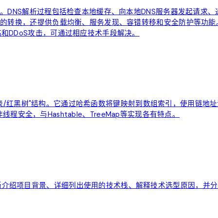
址。DNS解析过程包括检查本地缓存、向本地DNS服务器发起请
P的转换，还提供负载均衡、服务发现、容错转移和安全防护等功能。
和DDoS攻击，可通过相应技术手段解决。
组+链表/红黑树"结构。它通过哈希函数将键映射到数组索引，使用链地
非线程安全，与Hashtable、TreeMap等实现各有特点。
晰介绍项目背景、详细列出使用的技术栈、解释技术选型原因，并分