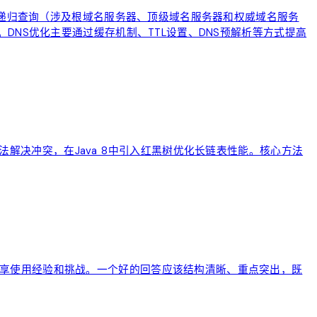
求、递归查询（涉及根域名服务器、顶级域名服务器和权威域名服务
DNS优化主要通过缓存机制、TTL设置、DNS预解析等方式提高
址法解决冲突，在Java 8中引入红黑树优化长链表性能。核心方法
享使用经验和挑战。一个好的回答应该结构清晰、重点突出，既