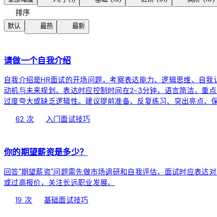
sort
排序
local_fire_department
schedule
默认
最热
最新
devices
请做一个自我介绍
自我介绍是HR面试的开场问题，考察表达能力、逻辑思维、自我
动机与未来规划。表达时应控制时间在2-3分钟，语言简洁，重
过度夸大或缺乏逻辑性。建议提前准备、反复练习、突出亮点、
local_fire_department
bolt
chevron_right
62 次
入门
面试技巧
devices
你的期望薪资是多少？
回答"期望薪资"问题需先做市场调研和自我评估，面试时应表达
或过高报价，关注长远职业发展。
local_fire_department
bolt
chevron_right
19 次
基础
面试技巧
devices