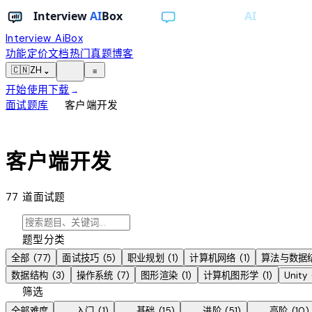
Interview AiBox
功能
定价
文档
热门真题
博客
light_mode
🇨🇳
ZH
⌄
≡
开始使用
下载
→
chevron_right
面试题库
客户端开发
devices
客户端开发
77
道面试题
search
category
题型分类
全部
(
77
)
面试技巧
(
5
)
职业规划
(
1
)
计算机网络
(
1
)
算法与数据
数据结构
(
3
)
操作系统
(
7
)
图形渲染
(
1
)
计算机图形学
(
1
)
Unity
tune
筛选
bolt
bolt
bolt
bolt
全部难度
入门
(
1
)
基础
(
15
)
进阶
(
51
)
高阶
(
10
)