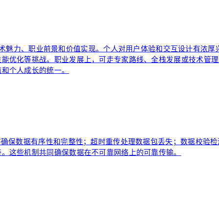
术魅力、职业前景和价值实现。个人对用户体验和交互设计有浓厚
性能优化等挑战。职业发展上，可走专家路线、全栈发展或技术管理
值和个人成长的统一。
答确保数据有序性和完整性；超时重传处理数据包丢失；数据校验
接。这些机制共同确保数据在不可靠网络上的可靠传输。