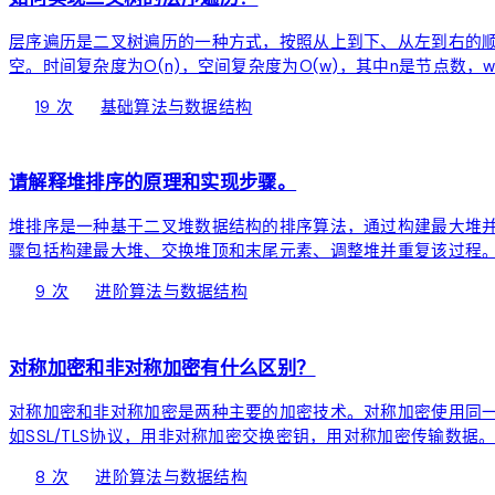
层序遍历是二叉树遍历的一种方式，按照从上到下、从左到右的
空。时间复杂度为O(n)，空间复杂度为O(w)，其中n是节点
local_fire_department
bolt
chevron_right
19 次
基础
算法与数据结构
function
请解释堆排序的原理和实现步骤。
堆排序是一种基于二叉堆数据结构的排序算法，通过构建最大堆并不断
骤包括构建最大堆、交换堆顶和末尾元素、调整堆并重复该过程
local_fire_department
bolt
chevron_right
9 次
进阶
算法与数据结构
function
对称加密和非对称加密有什么区别？
对称加密和非对称加密是两种主要的加密技术。对称加密使用同
如SSL/TLS协议，用非对称加密交换密钥，用对称加密传输数据
local_fire_department
bolt
chevron_right
8 次
进阶
算法与数据结构