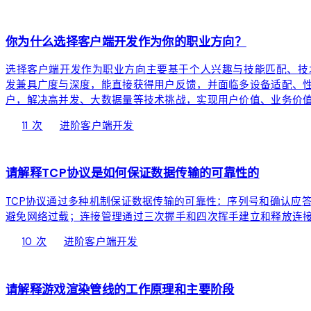
devices
你为什么选择客户端开发作为你的职业方向？
选择客户端开发作为职业方向主要基于个人兴趣与技能匹配、技
发兼具广度与深度，能直接获得用户反馈，并面临多设备适配、
户，解决高并发、大数据量等技术挑战，实现用户价值、业务价
local_fire_department
bolt
chevron_right
11 次
进阶
客户端开发
devices
请解释TCP协议是如何保证数据传输的可靠性的
TCP协议通过多种机制保证数据传输的可靠性：序列号和确认应
避免网络过载；连接管理通过三次握手和四次挥手建立和释放连
local_fire_department
bolt
chevron_right
10 次
进阶
客户端开发
devices
请解释游戏渲染管线的工作原理和主要阶段