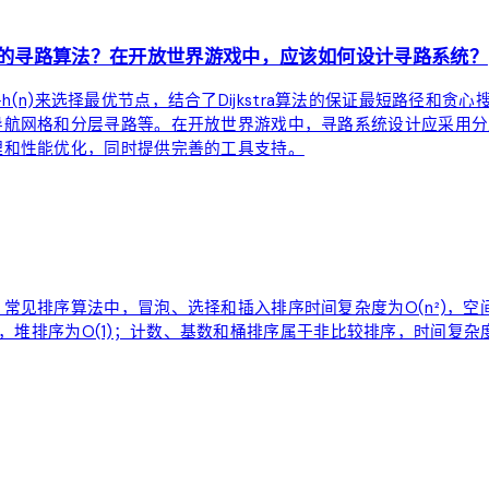
他的寻路算法？在开放世界游戏中，应该如何设计寻路系统？
+h(n)来选择最优节点，结合了Dijkstra算法的保证最短路径和贪
导航网格和分层寻路等。在开放世界游戏中，寻路系统设计应采用分
理和性能优化，同时提供完善的工具支持。
排序算法中，冒泡、选择和插入排序时间复杂度为O(n²)，空间复杂
(n)，堆排序为O(1)；计数、基数和桶排序属于非比较排序，时间