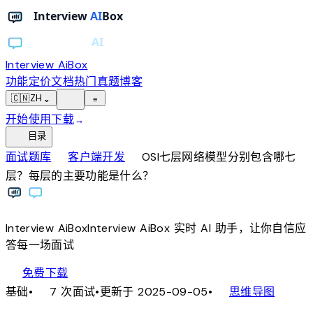
Interview AiBox
功能
定价
文档
热门真题
博客
light_mode
🇨🇳
ZH
⌄
≡
开始使用
下载
→
toc
目录
chevron_right
chevron_right
面试题库
客户端开发
OSI七层网络模型分别包含哪七
层？每层的主要功能是什么？
Interview
AiBox
Interview
AiBox
实时 AI 助手，让你自信应
答每一场面试
download
免费下载
local_fire_department
account_tree
基础
•
7 次面试
•
更新于 2025-09-05
•
思维导图