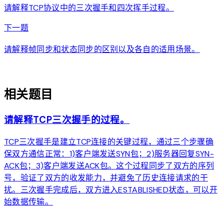
请解释TCP协议中的三次握手和四次挥手过程。
arrow_forward
下一题
请解释帧同步和状态同步的区别以及各自的适用场景。
auto_awesome
相关题目
请解释TCP三次握手的过程。
TCP三次握手是建立TCP连接的关键过程，通过三个步骤确
保双方通信正常：1)客户端发送SYN包；2)服务器回复SYN-
ACK包；3)客户端发送ACK包。这个过程同步了双方的序列
号，验证了双方的收发能力，并避免了历史连接请求的干
扰。三次握手完成后，双方进入ESTABLISHED状态，可以开
始数据传输。
arrow_forward