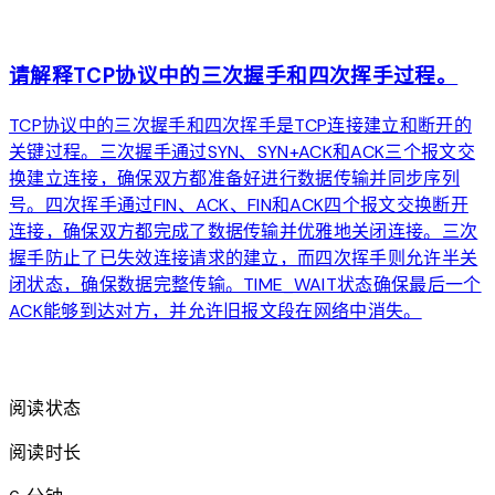
arrow_forward
请解释TCP协议中的三次握手和四次挥手过程。
TCP协议中的三次握手和四次挥手是TCP连接建立和断开的
关键过程。三次握手通过SYN、SYN+ACK和ACK三个报文交
换建立连接，确保双方都准备好进行数据传输并同步序列
号。四次挥手通过FIN、ACK、FIN和ACK四个报文交换断开
连接，确保双方都完成了数据传输并优雅地关闭连接。三次
握手防止了已失效连接请求的建立，而四次挥手则允许半关
闭状态，确保数据完整传输。TIME_WAIT状态确保最后一个
ACK能够到达对方，并允许旧报文段在网络中消失。
arrow_forward
阅读状态
阅读时长