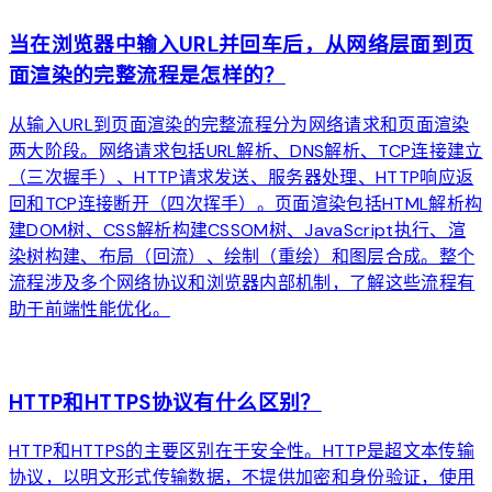
当在浏览器中输入URL并回车后，从网络层面到页
面渲染的完整流程是怎样的？
从输入URL到页面渲染的完整流程分为网络请求和页面渲染
两大阶段。网络请求包括URL解析、DNS解析、TCP连接建立
（三次握手）、HTTP请求发送、服务器处理、HTTP响应返
回和TCP连接断开（四次挥手）。页面渲染包括HTML解析构
建DOM树、CSS解析构建CSSOM树、JavaScript执行、渲
染树构建、布局（回流）、绘制（重绘）和图层合成。整个
流程涉及多个网络协议和浏览器内部机制，了解这些流程有
助于前端性能优化。
arrow_forward
HTTP和HTTPS协议有什么区别？
HTTP和HTTPS的主要区别在于安全性。HTTP是超文本传输
协议，以明文形式传输数据，不提供加密和身份验证，使用