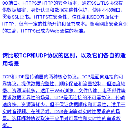
80端口。HTTPS是HTTP的安全版本，通过SSL/TLS协议提
供数据加密、身份认证和数据完整性保护，使用443端口，
需要SSL证书。HTTPS在安全性、信任度和SEO方面优于
HTTP，但有一定的性能开销和证书成本。随着网络安全意识
的提高，HTTPS已成为Web通信的标准。
arrow_forward
请比较TCP和UDP协议的区别，以及它们各自的适
用场景
TCP和UDP是传输层的两种核心协议。TCP是面向连接的可
靠协议，提供数据完整性、顺序保证和流量控制，但速度较
慢、资源消耗多，适用于Web浏览、文件传输、电子邮件等
要求数据可靠性的场景。UDP是无连接的不可靠协议，传输
速度快、资源消耗少，但不保证数据顺序和可靠性，适用于
实时音视频、在线游戏、DNS查询等对实时性要求高的场
景。选择哪种协议取决于应用对可靠性和实时性的需求权
衡。