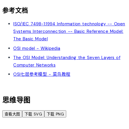
参考文档
ISO/IEC 7498-1:1994 Information technology -- Open
Systems Interconnection -- Basic Reference Model:
The Basic Model
OSI model - Wikipedia
The OSI Model: Understanding the Seven Layers of
Computer Networks
OSI七层参考模型 - 菜鸟教程
account_tree
思维导图
查看大图
下载 SVG
下载 PNG