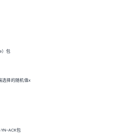
e）包
客户端选择的随机值x
N-ACK包