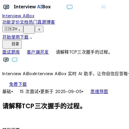
Interview AiBox
功能
定价
文档
热门真题
博客
light_mode
🇨🇳
ZH
⌄
≡
开始使用
下载
→
toc
目录
chevron_right
chevron_right
面试题库
客户端开发
请解释TCP三次握手的过程。
Interview
AiBox
Interview
AiBox
实时 AI 助手，让你自信应答
download
免费下载
local_fire_department
account_tree
基础
•
15 次面试
•
更新于 2025-09-05
•
思维导图
请解释TCP三次握手的过程。
lightbulb