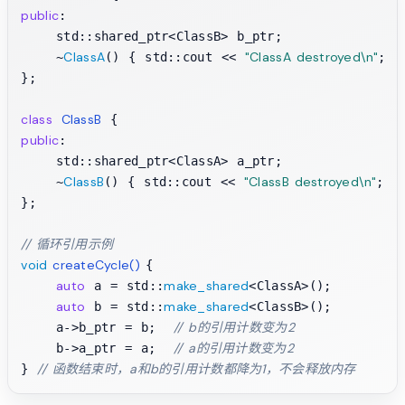
public
:

    std::shared_ptr<ClassB> b_ptr;

ClassA
"ClassA destroyed\n"
    ~
() { std::cout << 
; }

};

class
ClassB
public
:

    std::shared_ptr<ClassA> a_ptr;

ClassB
"ClassB destroyed\n"
    ~
() { std::cout << 
; }

};

// 循环引用示例
void
createCycle
()
{

auto
make_shared
 a = std::
<ClassA>();

auto
make_shared
 b = std::
<ClassB>();

// b的引用计数变为2
    a->b_ptr = b;  
// a的引用计数变为2
    b->a_ptr = a;  
// 函数结束时，a和b的引用计数都降为1，不会释放内存
} 