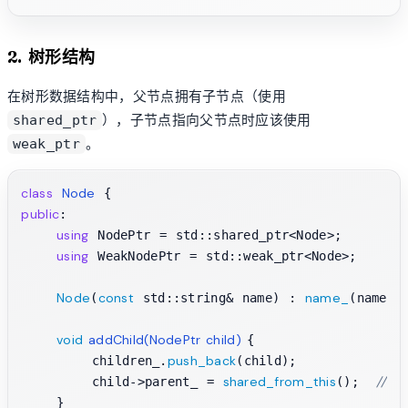
2. 树形结构
在树形数据结构中，父节点拥有子节点（使用
），子节点指向父节点时应该使用
shared_ptr
。
weak_ptr
class
Node
public
:

using
 NodePtr = std::shared_ptr<Node>;

using
 WeakNodePtr = std::weak_ptr<Node>;

Node
const
name_
(
 std::string& name) : 
(name) {
void
addChild
(NodePtr child)
{

push_back
        children_.
(child);

shared_from_this
// 
        child->parent_ = 
();  
    }
