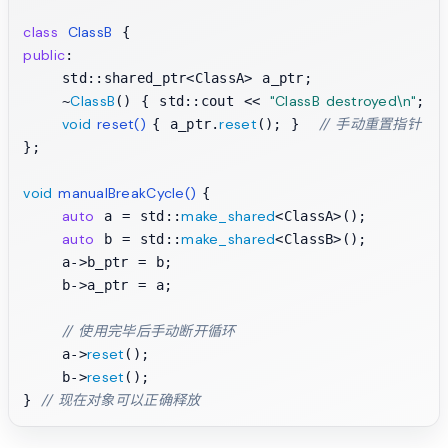
class
ClassB
public
:

    std::shared_ptr<ClassA> a_ptr;

ClassB
"ClassB destroyed\n"
    ~
() { std::cout << 
; }

void
reset
()
reset
// 手动重置指针
{ a_ptr.
(); }  
};

void
manualBreakCycle
()
{

auto
make_shared
 a = std::
<ClassA>();

auto
make_shared
 b = std::
<ClassB>();

    a->b_ptr = b;

    b->a_ptr = a;

// 使用完毕后手动断开循环
reset
    a->
();

reset
    b->
();

// 现在对象可以正确释放
} 