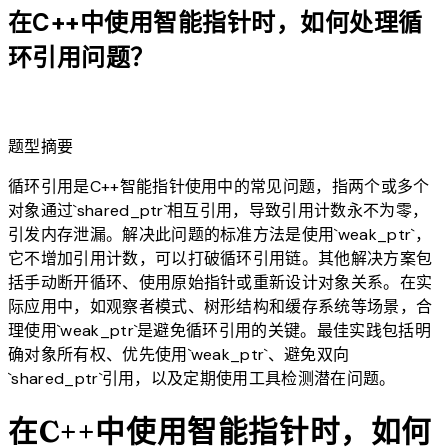
在C++中使用智能指针时，如何处理循
环引用问题？
lightbulb
题型摘要
循环引用是C++智能指针使用中的常见问题，指两个或多个
对象通过`shared_ptr`相互引用，导致引用计数永不为零，
引发内存泄漏。解决此问题的标准方法是使用`weak_ptr`，
它不增加引用计数，可以打破循环引用链。其他解决方案包
括手动断开循环、使用原始指针或重新设计对象关系。在实
际应用中，如观察者模式、树形结构和缓存系统等场景，合
理使用`weak_ptr`是避免循环引用的关键。最佳实践包括明
确对象所有权、优先使用`weak_ptr`、避免双向
`shared_ptr`引用，以及定期使用工具检测潜在问题。
在C++中使用智能指针时，如何