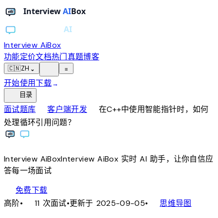
Interview AiBox
功能
定价
文档
热门真题
博客
light_mode
🇨🇳
ZH
⌄
≡
开始使用
下载
→
toc
目录
chevron_right
chevron_right
面试题库
客户端开发
在C++中使用智能指针时，如何
处理循环引用问题？
Interview
AiBox
Interview
AiBox
实时 AI 助手，让你自信应
答每一场面试
download
免费下载
local_fire_department
account_tree
高阶
•
11 次面试
•
更新于 2025-09-05
•
思维导图