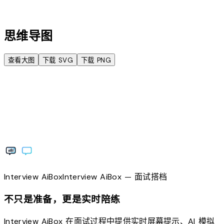
account_tree
思维导图
查看大图
下载 SVG
下载 PNG
Interview
AiBox
Interview
AiBox
— 面试搭档
不只是准备，更是实时陪练
Interview AiBox 在面试过程中提供实时屏幕提示、AI 模拟