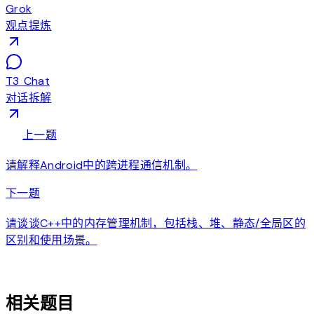
Grok
观点提炼
T3 Chat
对话拆解
arrow_back
上一题
请解释Android中的跨进程通信机制。
arrow_forward
下一题
请谈谈C++中的内存管理机制，包括栈、堆、静态/全局区的
区别和使用场景。
auto_awesome
相关题目