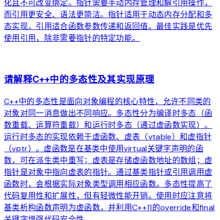
化且不可改变绑定。指针需要手动内存管理和解引用操作，
而引用更安全、语法更简洁。指针适用于动态内存分配和多
态实现，引用适合函数参数传递和返回值。最佳实践是优先
使用引用，除非需要指针的特定功能。
arrow_forward
请解释C++中的多态性及其实现原理
C++中的多态性是面向对象编程的核心特性，允许不同类的
对象对同一消息做出不同响应。多态性分为编译时多态（函
数重载、运算符重载）和运行时多态（通过虚函数实现）。
运行时多态的实现依赖于虚函数、虚表（vtable）和虚指针
（vptr）。虚函数是在基类中使用virtual关键字声明的函
数，可在派生类中重写；虚表是存储虚函数地址的数组；虚
指针是对象中指向虚表的指针。通过基类指针或引用调用虚
函数时，会根据实际对象类型调用相应函数。多态性提高了
代码复用性和扩展性，但有轻微性能开销。使用时应注意将
基类析构函数声明为虚函数，并利用C++11的override和final
关键字增强代码安全性。