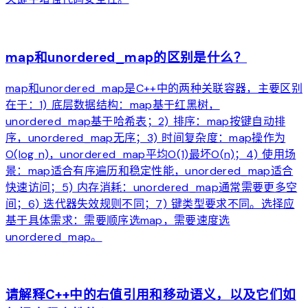
arrow_forward
map和unordered_map的区别是什么？
map和unordered_map是C++中的两种关联容器，主要区别
在于：1) 底层数据结构：map基于红黑树，
unordered_map基于哈希表；2) 排序：map按键自动排
序，unordered_map无序；3) 时间复杂度：map操作为
O(log n)，unordered_map平均O(1)最坏O(n)；4) 使用场
景：map适合有序遍历和稳定性能，unordered_map适合
快速访问；5) 内存消耗：unordered_map通常需要更多空
间；6) 迭代器失效规则不同；7) 键类型要求不同。选择应
基于具体需求：需要顺序选map，需要速度选
unordered_map。
arrow_forward
请解释C++中的右值引用和移动语义，以及它们如