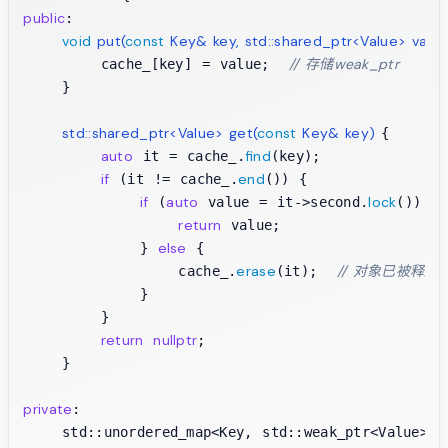
public
:

void
put
(
const
 Key& key, std::shared_ptr<Value> value
// 存储weak_ptr
        cache_[key] = value;  
    }

std::shared_ptr<Value> 
get
(
const
 Key& key)
{

auto
find
 it = cache_.
(key);

if
end
 (it != cache_.
()) {

if
auto
lock
 (
 value = it->second.
()) {
return
 value;

else
            } 
 {

erase
// 对象已被释
                cache_.
(it);  
            }

        }

return
nullptr
;

    }

private
:

    std::unordered_map<Key, std::weak_ptr<Value>> c