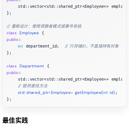
    std::vector<std::shared_ptr<Employee>> employee
};

// 重新设计：使用观察者模式或事件系统
class
Employee
public
:

int
// 只存储ID，不直接持有对象
 department_id;  
};

class
Department
public
:

    std::vector<std::shared_ptr<Employee>> employee
// 提供查找方法
std::shared_ptr<Employee> 
getEmployee
(
int
 id)
;

最佳实践