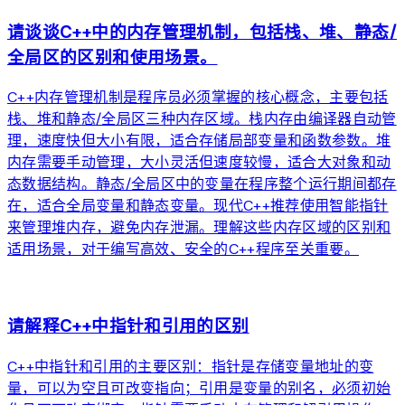
请谈谈C++中的内存管理机制，包括栈、堆、静态/
全局区的区别和使用场景。
C++内存管理机制是程序员必须掌握的核心概念，主要包括
栈、堆和静态/全局区三种内存区域。栈内存由编译器自动管
理，速度快但大小有限，适合存储局部变量和函数参数。堆
内存需要手动管理，大小灵活但速度较慢，适合大对象和动
态数据结构。静态/全局区中的变量在程序整个运行期间都存
在，适合全局变量和静态变量。现代C++推荐使用智能指针
来管理堆内存，避免内存泄漏。理解这些内存区域的区别和
适用场景，对于编写高效、安全的C++程序至关重要。
arrow_forward
请解释C++中指针和引用的区别
C++中指针和引用的主要区别：指针是存储变量地址的变
量，可以为空且可改变指向；引用是变量的别名，必须初始