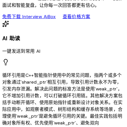
面试和智能复盘，让你每一次回答都更有信心。
download
sell
免费下载 Interview AiBox
查看价格方案
AI 助读
一键发送到常用 AI
循环引用是C++智能指针使用中的常见问题，指两个或多个
对象通过`shared_ptr`相互引用，导致引用计数永不为零，
引发内存泄漏。解决此问题的标准方法是使用`weak_ptr`，
它不增加引用计数，可以打破循环引用链。其他解决方案包
括手动断开循环、使用原始指针或重新设计对象关系。在实
际应用中，如观察者模式、树形结构和缓存系统等场景，合
理使用`weak_ptr`是避免循环引用的关键。最佳实践包括明
确对象所有权、优先使用`weak_ptr`、避免双向