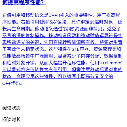
何提高程序性能？
右值引用和移动语义是C++11引入的重要特性，用于提高程
序性能。右值引用使用`&&`语法，允许绑定到临时对象，延
长其生命周期。移动语义通过"窃取"资源而非拷贝，避免了
昂贵的深度复制操作。移动构造函数和移动赋值运算符是实
现移动语义的关键，它们直接转移资源所有权，将源对象置
于有效但未指定状态。这些特性在STL容器、资源管理类和
性能敏感场景中广泛应用，显著减少了内存分配、数据复制
和临时对象开销，从而大幅提升程序性能。使用`std::move`
可以显式将左值转换为右值引用，但需注意移动后源对象的
状态。合理应用这些特性，可以编写出既高效又安全的
C++代码。
arrow_forward
阅读状态
阅读时长