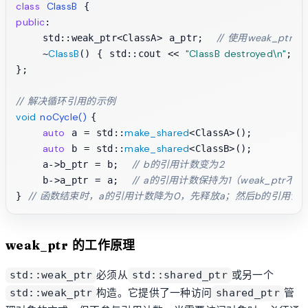
class
ClassB
public
:

// 使用weak_ptr替代
    std::weak_ptr<ClassA> a_ptr;  
ClassB
"ClassB destroyed\n"
    ~
() { std::cout << 
; }

};

// 解决循环引用的示例
void
noCycle
()
{

auto
make_shared
 a = std::
<ClassA>();

auto
make_shared
 b = std::
<ClassB>();

// b的引用计数变为2
    a->b_ptr = b;  
// a的引用计数保持为1（weak_ptr不
    b->a_ptr = a;  
// 函数结束时，a的引用计数降为0，先释放a；然后b的引用计
} 
weak_ptr 的工作原理
必须从
或另一个
std::weak_ptr
std::shared_ptr
构造。它提供了一种访问
管
std::weak_ptr
shared_ptr