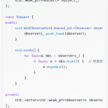
    std::weak_ptr<Subject> subject_;

};

class
Subject
public
:

void
addObserver
(std::shared_ptr<Observer> observe
push_back
        observers_.
(observer);

    }

void
notify
()
{

for
auto
 (
& obs : observers_) {

if
auto
lock
// 检查观
 (
 o = obs.
()) {  
update
                o->
();

            }

        }

    }

private
:

    std::vector<std::weak_ptr<Observer>> observers_