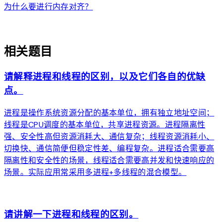
为什么要进行内存对齐？
auto_awesome
相关题目
请解释进程和线程的区别，以及它们各自的优缺
点。
进程是操作系统资源分配的基本单位，拥有独立地址空间；
线程是CPU调度的基本单位，共享进程资源。进程隔离性
强、安全性高但资源消耗大、通信复杂；线程资源消耗小、
切换快、通信简便但稳定性差、编程复杂。进程适合需要高
隔离性和安全性的场景，线程适合需要高并发和快速响应的
场景。实际应用常采用多进程+多线程的混合模型。
arrow_forward
请讲解一下进程和线程的区别。