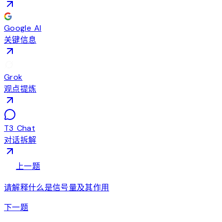
Google AI
关键信息
Grok
观点提炼
T3 Chat
对话拆解
arrow_back
上一题
请解释什么是信号量及其作用
arrow_forward
下一题