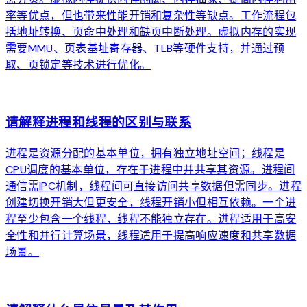
率等优点，但也带来性能开销和复杂性等缺点。工作流程包
括地址转换、页命中处理和缺页中断处理。虚拟内存的实现
需要MMU、页表基址寄存器、TLB等硬件支持，并通过预
取、页锁定等技术进行优化。
arrow_forward
请解释进程和线程的区别与联系
进程是资源分配的基本单位，拥有独立地址空间；线程是
CPU调度的基本单位，存在于进程中并共享其资源。进程间
通信需IPC机制，线程间可直接访问共享数据但需同步。进程
创建切换开销大但更安全，线程开销小但相互依赖。一个进
程至少包含一个线程，线程不能独立存在。进程适用于高安
全性和并行计算场景，线程适用于提高响应速度和共享数据
场景。
arrow_forward