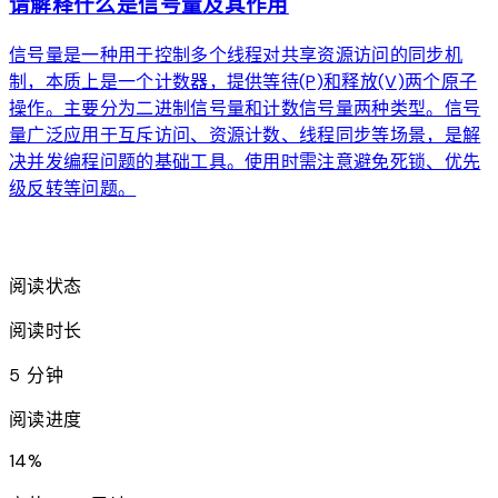
请解释什么是信号量及其作用
信号量是一种用于控制多个线程对共享资源访问的同步机
制，本质上是一个计数器，提供等待(P)和释放(V)两个原子
操作。主要分为二进制信号量和计数信号量两种类型。信号
量广泛应用于互斥访问、资源计数、线程同步等场景，是解
决并发编程问题的基础工具。使用时需注意避免死锁、优先
级反转等问题。
arrow_forward
阅读状态
阅读时长
5 分钟
阅读进度
14
%