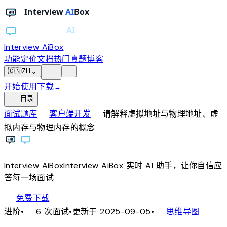
Interview AiBox
功能
定价
文档
热门真题
博客
light_mode
🇨🇳
ZH
⌄
≡
开始使用
下载
→
toc
目录
chevron_right
chevron_right
面试题库
客户端开发
请解释虚拟地址与物理地址、虚
拟内存与物理内存的概念
Interview
AiBox
Interview
AiBox
实时 AI 助手，让你自信应
答每一场面试
download
免费下载
local_fire_department
account_tree
进阶
•
6 次面试
•
更新于 2025-09-05
•
思维导图