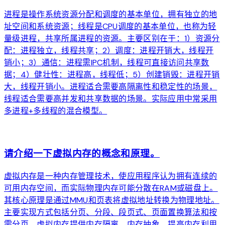
进程是操作系统资源分配和调度的基本单位，拥有独立的地
址空间和系统资源；线程是CPU调度的基本单位，也称为轻
量级进程，共享所属进程的资源。主要区别在于：1）资源分
配：进程独立，线程共享；2）调度：进程开销大，线程开
销小；3）通信：进程需IPC机制，线程可直接访问共享数
据；4）健壮性：进程高，线程低；5）创建销毁：进程开销
大，线程开销小。进程适合需要高隔离性和稳定性的场景，
线程适合需要高并发和共享数据的场景。实际应用中常采用
多进程+多线程的混合模型。
arrow_forward
请介绍一下虚拟内存的概念和原理。
虚拟内存是一种内存管理技术，使应用程序认为拥有连续的
可用内存空间，而实际物理内存可能分散在RAM或磁盘上。
其核心原理是通过MMU和页表将虚拟地址转换为物理地址。
主要实现方式包括分页、分段、段页式、页面置换算法和按
需分页。虚拟内存提供内存隔离、内存抽象、提高内存利用