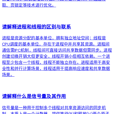
取、页锁定等技术进行优化。
arrow_forward
请解释进程和线程的区别与联系
进程是资源分配的基本单位，拥有独立地址空间；线程是
CPU调度的基本单位，存在于进程中并共享其资源。进程间
通信需IPC机制，线程间可直接访问共享数据但需同步。进程
创建切换开销大但更安全，线程开销小但相互依赖。一个进
程至少包含一个线程，线程不能独立存在。进程适用于高安
全性和并行计算场景，线程适用于提高响应速度和共享数据
场景。
arrow_forward
请解释什么是信号量及其作用
信号量是一种用于控制多个线程对共享资源访问的同步机
制，本质上是一个计数器，提供等待(P)和释放(V)两个原子