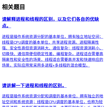
相关题目
请解释进程和线程的区别，以及它们各自的优缺
点。
进程是操作系统资源分配的基本单位，拥有独立地址空间；
线程是CPU调度的基本单位，共享进程资源。进程隔离性
强、安全性高但资源消耗大、通信复杂；线程资源消耗小、
切换快、通信简便但稳定性差、编程复杂。进程适合需要高
隔离性和安全性的场景，线程适合需要高并发和快速响应的
场景。实际应用常采用多进程+多线程的混合模型。
arrow_forward
请讲解一下进程和线程的区别。
进程是操作系统资源分配和调度的基本单位，拥有独立的地
址空间和系统资源；线程是CPU调度的基本单位，也称为轻