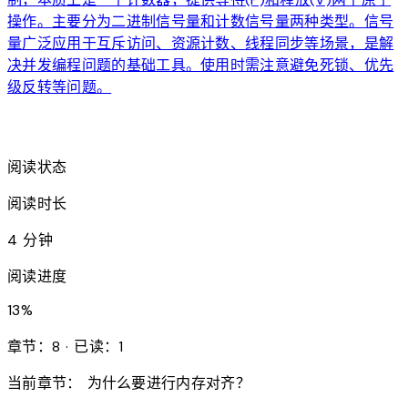
操作。主要分为二进制信号量和计数信号量两种类型。信号
量广泛应用于互斥访问、资源计数、线程同步等场景，是解
决并发编程问题的基础工具。使用时需注意避免死锁、优先
级反转等问题。
arrow_forward
阅读状态
阅读时长
4 分钟
阅读进度
13
%
章节：8 · 已读：1
当前章节：
为什么要进行内存对齐？