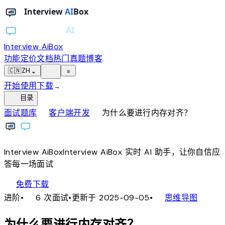
Interview AiBox
功能
定价
文档
热门真题
博客
light_mode
🇨🇳
ZH
⌄
≡
开始使用
下载
→
toc
目录
chevron_right
chevron_right
面试题库
客户端开发
为什么要进行内存对齐？
Interview
AiBox
Interview
AiBox
实时 AI 助手，让你自信应
答每一场面试
download
免费下载
local_fire_department
account_tree
进阶
•
6 次面试
•
更新于 2025-09-05
•
思维导图
为什么要进行内存对齐？