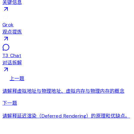
关键信息
Grok
观点提炼
T3 Chat
对话拆解
arrow_back
上一题
请解释虚拟地址与物理地址、虚拟内存与物理内存的概念
arrow_forward
下一题
请解释延迟渲染（Deferred Rendering）的原理和优缺点。
auto_awesome