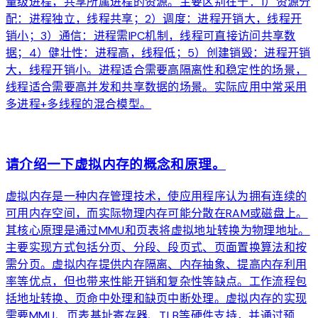
量级进程，共享所属进程的资源。主要区别在于：1）资源分
配：进程独立，线程共享；2）调度：进程开销大，线程开
销小；3）通信：进程需IPC机制，线程可直接访问共享数
据；4）健壮性：进程高，线程低；5）创建销毁：进程开销
大，线程开销小。进程适合需要高隔离性和稳定性的场景，
线程适合需要高并发和共享数据的场景。实际应用中常采用
多进程+多线程的混合模型。
arrow_forward
请介绍一下虚拟内存的概念和原理。
虚拟内存是一种内存管理技术，使应用程序认为拥有连续的
可用内存空间，而实际物理内存可能分散在RAM或磁盘上。
其核心原理是通过MMU和页表将虚拟地址转换为物理地址。
主要实现方式包括分页、分段、段页式、页面置换算法和按
需分页。虚拟内存提供内存隔离、内存抽象、提高内存利用
率等优点，但也带来性能开销和复杂性等缺点。工作流程包
括地址转换、页命中处理和缺页中断处理。虚拟内存的实现
需要MMU、页表基址寄存器、TLB等硬件支持，并通过预