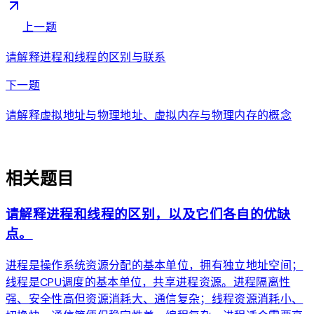
arrow_back
上一题
请解释进程和线程的区别与联系
arrow_forward
下一题
请解释虚拟地址与物理地址、虚拟内存与物理内存的概念
auto_awesome
相关题目
请解释进程和线程的区别，以及它们各自的优缺
点。
进程是操作系统资源分配的基本单位，拥有独立地址空间；
线程是CPU调度的基本单位，共享进程资源。进程隔离性
强、安全性高但资源消耗大、通信复杂；线程资源消耗小、