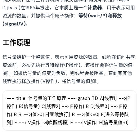
Dijkstra)在1965年提出。它本质上是一个
计数器
，用于表示可用
资源的数量，并提供两个原子操作：
等待(wait/P)
和
释放
(signal/V)
。
工作原理
信号量维护一个整数值，表示可用资源的数量。线程在访问共享
资源前，必须先执行等待操作(P操作)，该操作会将信号量的值
减1。如果信号量的值变为负数，则线程会被阻塞，直到有其他
线程执行释放操作(V操作)，将信号量的值加1。
--- title: 信号量的工作原理 --- graph TD A[线程1] -->|P
操作| B(信号量) C[线程2] -->|P操作| B D[线程3] -->|P操
作| B B -->|值>0| E[继续执行] B -->|值<=0| F[进入等待队
列] F -->|V操作| G[唤醒线程] E -->|V操作| H[信号量值+1]