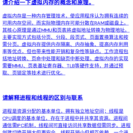
请介绍一下虚拟内存的概念和原理。
虚拟内存是一种内存管理技术，使应用程序认为拥有连续的
可用内存空间，而实际物理内存可能分散在RAM或磁盘上。
其核心原理是通过MMU和页表将虚拟地址转换为物理地址。
主要实现方式包括分页、分段、段页式、页面置换算法和按
需分页。虚拟内存提供内存隔离、内存抽象、提高内存利用
率等优点，但也带来性能开销和复杂性等缺点。工作流程包
括地址转换、页命中处理和缺页中断处理。虚拟内存的实现
需要MMU、页表基址寄存器、TLB等硬件支持，并通过预
取、页锁定等技术进行优化。
arrow_forward
请解释进程和线程的区别与联系
进程是资源分配的基本单位，拥有独立地址空间；线程是
CPU调度的基本单位，存在于进程中并共享其资源。进程间
通信需IPC机制，线程间可直接访问共享数据但需同步。进程
创建切换开销大但更安全，线程开销小但相互依赖。一个进