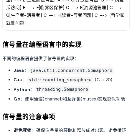
量] --> B[二进制信号量] A --> C[计数信号量] B --> D[互
斥访问] B --> E[临界区保护] C --> F[资源池管理] C -->
G[生产者-消费者] C --> H[读者-写者问题] C --> I[哲学家
就餐问题]
信号量在编程语言中的实现
不同的编程语言提供了信号量的实现：
Java
：
java.util.concurrent.Semaphore
C++
：
(C++20)
std::counting_semaphore
Python
：
threading.Semaphore
Go
：使用通道(channel)和互斥锁(mutex)实现类似功能
信号量的注意事项
避免死锁
：确保信号量的获取和释放成对出现，避免循环