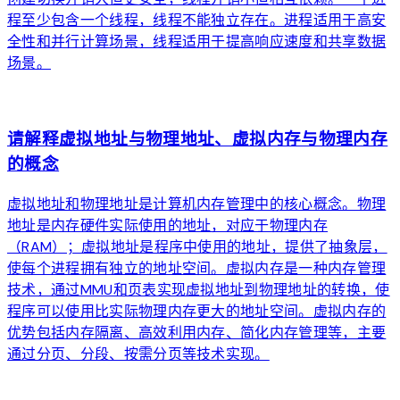
程至少包含一个线程，线程不能独立存在。进程适用于高安
全性和并行计算场景，线程适用于提高响应速度和共享数据
场景。
arrow_forward
请解释虚拟地址与物理地址、虚拟内存与物理内存
的概念
虚拟地址和物理地址是计算机内存管理中的核心概念。物理
地址是内存硬件实际使用的地址，对应于物理内存
（RAM）；虚拟地址是程序中使用的地址，提供了抽象层，
使每个进程拥有独立的地址空间。虚拟内存是一种内存管理
技术，通过MMU和页表实现虚拟地址到物理地址的转换，使
程序可以使用比实际物理内存更大的地址空间。虚拟内存的
优势包括内存隔离、高效利用内存、简化内存管理等，主要
通过分页、分段、按需分页等技术实现。
arrow_forward