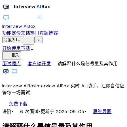
Interview AiBox
功能
定价
文档
热门真题
博客
light_mode
🇨🇳
ZH
⌄
≡
开始使用
下载
→
toc
目录
chevron_right
chevron_right
面试题库
客户端开发
请解释什么是信号量及其作用
Interview
AiBox
Interview
AiBox
实时 AI 助手，让你自信应
答每一场面试
download
免费下载
local_fire_department
account_tree
进阶
•
6 次面试
•
更新于 2025-09-05
•
思维导图
请解释什么是信号量及其作用