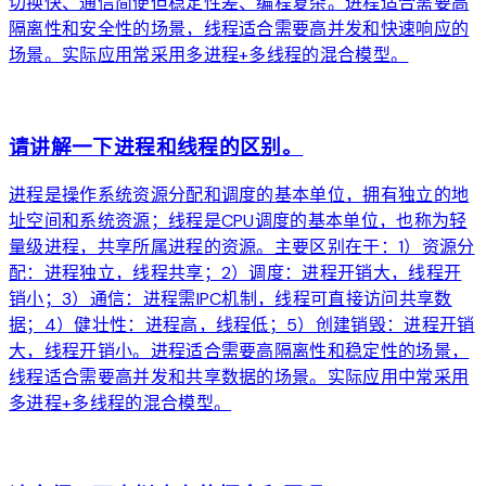
切换快、通信简便但稳定性差、编程复杂。进程适合需要高
隔离性和安全性的场景，线程适合需要高并发和快速响应的
场景。实际应用常采用多进程+多线程的混合模型。
arrow_forward
请讲解一下进程和线程的区别。
进程是操作系统资源分配和调度的基本单位，拥有独立的地
址空间和系统资源；线程是CPU调度的基本单位，也称为轻
量级进程，共享所属进程的资源。主要区别在于：1）资源分
配：进程独立，线程共享；2）调度：进程开销大，线程开
销小；3）通信：进程需IPC机制，线程可直接访问共享数
据；4）健壮性：进程高，线程低；5）创建销毁：进程开销
大，线程开销小。进程适合需要高隔离性和稳定性的场景，
线程适合需要高并发和共享数据的场景。实际应用中常采用
多进程+多线程的混合模型。
arrow_forward