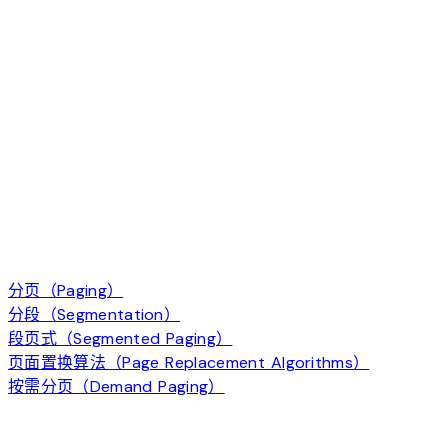
分页（Paging）
分段（Segmentation）
段页式（Segmented Paging）
页面置换算法（Page Replacement Algorithms）
按需分页（Demand Paging）