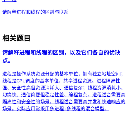
请解释进程和线程的区别与联系
auto_awesome
相关题目
请解释进程和线程的区别，以及它们各自的优缺
点。
进程是操作系统资源分配的基本单位，拥有独立地址空间；
线程是CPU调度的基本单位，共享进程资源。进程隔离性
强、安全性高但资源消耗大、通信复杂；线程资源消耗小、
切换快、通信简便但稳定性差、编程复杂。进程适合需要高
隔离性和安全性的场景，线程适合需要高并发和快速响应的
场景。实际应用常采用多进程+多线程的混合模型。
arrow_forward