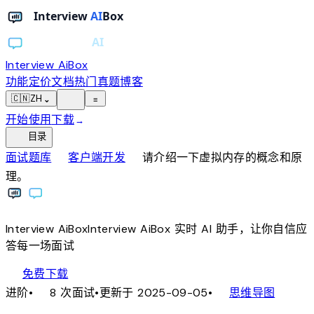
Interview AiBox
功能
定价
文档
热门真题
博客
light_mode
🇨🇳
ZH
⌄
≡
开始使用
下载
→
toc
目录
chevron_right
chevron_right
面试题库
客户端开发
请介绍一下虚拟内存的概念和原
理。
Interview
AiBox
Interview
AiBox
实时 AI 助手，让你自信应
答每一场面试
download
免费下载
local_fire_department
account_tree
进阶
•
8 次面试
•
更新于 2025-09-05
•
思维导图