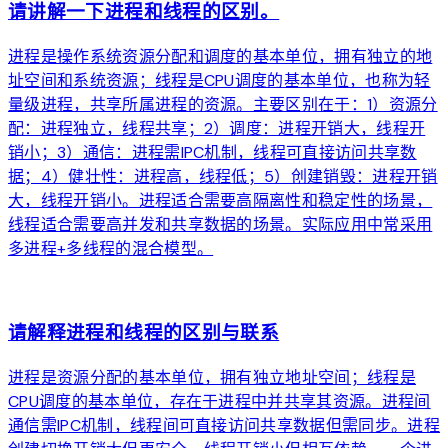
请讲解一下进程和线程的区别。
进程是操作系统资源分配和调度的基本单位，拥有独立的地
址空间和系统资源；线程是CPU调度的基本单位，也称为轻
量级进程，共享所属进程的资源。主要区别在于：1）资源分
配：进程独立，线程共享；2）调度：进程开销大，线程开
销小；3）通信：进程需IPC机制，线程可直接访问共享数
据；4）健壮性：进程高，线程低；5）创建销毁：进程开销
大，线程开销小。进程适合需要高隔离性和稳定性的场景，
线程适合需要高并发和共享数据的场景。实际应用中常采用
多进程+多线程的混合模型。
arrow_forward
请解释进程和线程的区别与联系
进程是资源分配的基本单位，拥有独立地址空间；线程是
CPU调度的基本单位，存在于进程中并共享其资源。进程间
通信需IPC机制，线程间可直接访问共享数据但需同步。进程