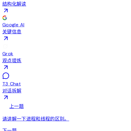
结构化解读
Google AI
关键信息
Grok
观点提炼
T3 Chat
对话拆解
arrow_back
上一题
请讲解一下进程和线程的区别。
arrow_forward
下一题