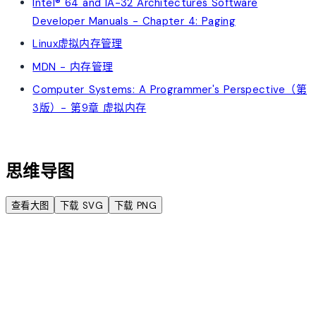
Intel® 64 and IA-32 Architectures Software
Developer Manuals - Chapter 4: Paging
Linux虚拟内存管理
MDN - 内存管理
Computer Systems: A Programmer's Perspective（第
3版）- 第9章 虚拟内存
account_tree
思维导图
查看大图
下载 SVG
下载 PNG