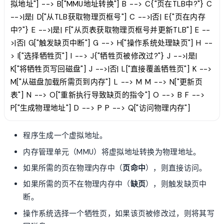
拟地址"] --> B["MMU地址转换"] B --> C{"页在TLB中?"} C
-->|是| D["从TLB获取物理页框号"] C -->|否| E{"页在内存
中?"} E -->|是| F["从页表获取物理页框号并更新TLB"] E --
>|否| G["触发缺页中断"] G --> H["操作系统处理缺页"] H --
> I["选择牺牲页"] I --> J{"牺牲页被修改过?"} J -->|是|
K["将牺牲页写回磁盘"] J -->|否| L["直接覆盖牺牲页"] K -->
M["从磁盘加载所需页到内存"] L --> M M --> N["更新页
表"] N --> O["重新执行导致缺页的指令"] O --> B F -->
P["生成物理地址"] D --> P P --> Q["访问物理内存"]
程序生成一个虚拟地址。
内存管理单元（MMU）将虚拟地址转换为物理地址。
如果所需的页在物理内存中（
页命中
），则直接访问。
如果所需的页不在物理内存中（
缺页
），则触发缺页中
断。
操作系统选择一个牺牲页，如果该页被修改过，则将其写