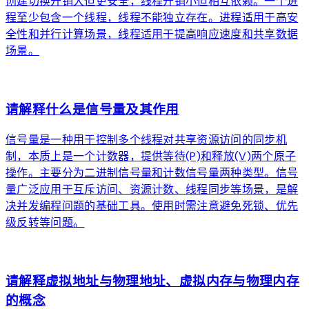
创建切换开销大但更安全，线程开销小但相互依赖。一个进
程至少包含一个线程，线程不能独立存在。进程适用于高安
全性和并行计算场景，线程适用于提高响应速度和共享数据
场景。
arrow_forward
请解释什么是信号量及其作用
信号量是一种用于控制多个线程对共享资源访问的同步机
制，本质上是一个计数器，提供等待(P)和释放(V)两个原子
操作。主要分为二进制信号量和计数信号量两种类型。信号
量广泛应用于互斥访问、资源计数、线程同步等场景，是解
决并发编程问题的基础工具。使用时需注意避免死锁、优先
级反转等问题。
arrow_forward
请解释虚拟地址与物理地址、虚拟内存与物理内存
的概念