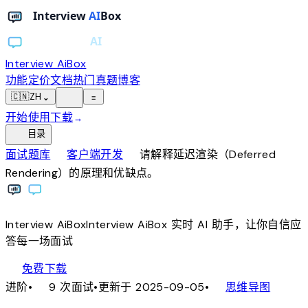
Interview AiBox
功能
定价
文档
热门真题
博客
light_mode
🇨🇳
ZH
⌄
≡
开始使用
下载
→
toc
目录
chevron_right
chevron_right
面试题库
客户端开发
请解释延迟渲染（Deferred
Rendering）的原理和优缺点。
Interview
AiBox
Interview
AiBox
实时 AI 助手，让你自信应
答每一场面试
download
免费下载
local_fire_department
account_tree
进阶
•
9 次面试
•
更新于 2025-09-05
•
思维导图