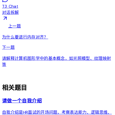
T3 Chat
对话拆解
arrow_back
上一题
为什么要进行内存对齐？
arrow_forward
下一题
请解释计算机图形学中的基本概念，如光照模型、纹理映射
等
auto_awesome
相关题目
请做一个自我介绍
自我介绍是HR面试的开场问题，考察表达能力、逻辑思维、