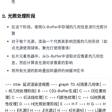
性
2. 光照处理阶段
在这个阶段，使用G-Buffer中存储的几何信息进行光照计
算
对于每个光源，渲染一个代表其影响范围的几何形状（如
点光源使用球体，聚光灯使用锥体）
在片元着色器中，从G-Buffer中读取对应像素的几何信
息，然后计算该光源对该像素的影响
将所有光源的影响叠加到最终的帧缓冲区中
--- title: 延迟渲染流程图 --- graph TD A[场景几何体] --
> B[几何处理阶段] B --> C[G-Buffer生成] C --> D[位置纹
理] C --> E[法线纹理] C --> F[颜色纹理] C --> G[材质属
性纹理] D --> H[光照处理阶段] E --> H F --> H G --> H
H --> I[光源1] H --> J[光源2] H --> K[光源N] I --> L[最终