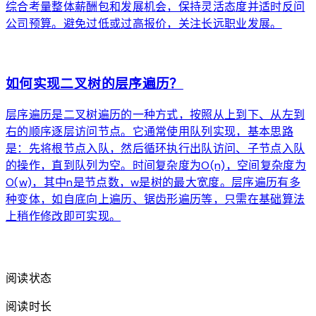
综合考量整体薪酬包和发展机会，保持灵活态度并适时反问
公司预算。避免过低或过高报价，关注长远职业发展。
arrow_forward
如何实现二叉树的层序遍历？
层序遍历是二叉树遍历的一种方式，按照从上到下、从左到
右的顺序逐层访问节点。它通常使用队列实现，基本思路
是：先将根节点入队，然后循环执行出队访问、子节点入队
的操作，直到队列为空。时间复杂度为O(n)，空间复杂度为
O(w)，其中n是节点数，w是树的最大宽度。层序遍历有多
种变体，如自底向上遍历、锯齿形遍历等，只需在基础算法
上稍作修改即可实现。
arrow_forward
阅读状态
阅读时长