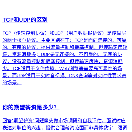
arrow_forward
TCP和UDP的区别
TCP（传输控制协议）和UDP（用户数据报协议）是传输层
的两个核心协议。主要区别在于：TCP是面向连接的、可靠
的、有序的协议，提供流量控制和拥塞控制，但传输速度较
慢，资源消耗多；UDP是无连接的、不可靠的、无序的协
议，没有流量控制和拥塞控制，但传输速度快，资源消耗
少。TCP适用于文件传输、Web浏览等需要高可靠性的场
景，而UDP适用于实时音视频、DNS查询等对实时性要求高
的场景。
arrow_forward
你的期望薪资是多少？
回答"期望薪资"问题需先做市场调研和自我评估，面试时应
表达对职位的兴趣，提供合理薪资范围而非具体数字，强调