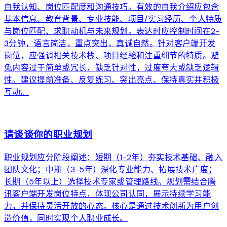
自我认知、岗位匹配度和沟通技巧。有效的自我介绍应包含
基本信息、教育背景、专业技能、项目/实习经历、个人特质
与岗位匹配、求职动机与未来规划。表达时应控制时间在2-
3分钟，语言简洁，重点突出，真诚自然。针对客户端开发
岗位，应强调相关技术栈、项目经验和注重细节的特质。避
免内容过于简单或冗长，缺乏针对性，过度夸大或缺乏逻辑
性。建议提前准备、反复练习、突出亮点、保持真实并积极
互动。
arrow_forward
请谈谈你的职业规划
职业规划应分阶段阐述：短期（1-2年）夯实技术基础、融入
团队文化；中期（3-5年）深化专业能力、拓展技术广度；
长期（5年以上）选择技术专家或管理路线。规划需结合腾
讯客户端开发岗位特点，体现公司认同，展示持续学习能
力，并保持灵活开放的心态。核心是通过技术创新为用户创
造价值，同时实现个人职业成长。