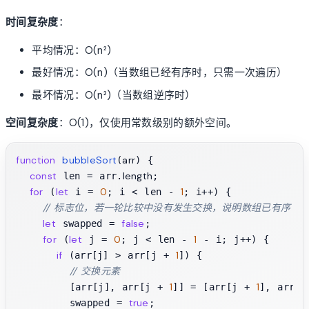
时间复杂度
：
平均情况：O(n²)
最好情况：O(n)（当数组已经有序时，只需一次遍历）
最坏情况：O(n²)（当数组逆序时）
空间复杂度
：O(1)，仅使用常数级别的额外空间。
function
bubbleSort
arr
(
) {

const
length
 len = arr.
;

for
let
0
1
 (
 i = 
; i < len - 
; i++) {

// 标志位，若一轮比较中没有发生交换，说明数组已有序
let
false
 swapped = 
;

for
let
0
1
 (
 j = 
; j < len - 
 - i; j++) {

if
1
 (arr[j] > arr[j + 
]) {

// 交换元素
1
1
        [arr[j], arr[j + 
]] = [arr[j + 
], arr[j]
true
        swapped = 
;
