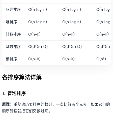
归并排序
O(n log n)
O(n log n)
O(n log 
堆排序
O(n log n)
O(n log n)
O(n log 
计数排序
O(n+k)
O(n+k)
O(n+k)
基数排序
O(d*(n+k))
O(d*(n+k))
O(d*(n+k
桶排序
O(n+k)
O(n+k)
O(n²)
各排序算法详解
1. 冒泡排序
原理
：重复遍历要排序的数列，一次比较两个元素，如果它们的
顺序错误就把它们交换过来。