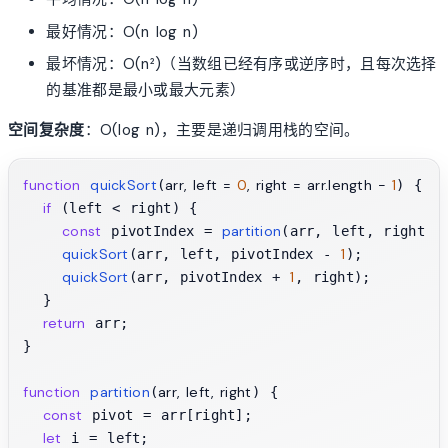
最好情况：O(n log n)
最坏情况：O(n²)（当数组已经有序或逆序时，且每次选择
的基准都是最小或最大元素）
空间复杂度
：O(log n)，主要是递归调用栈的空间。
function
quickSort
arr, left = 
0
, right = arr.length - 
1
(
) {

if
 (left < right) {

const
partition
 pivotIndex = 
(arr, left, right);

quickSort
1
(arr, left, pivotIndex - 
);

quickSort
1
(arr, pivotIndex + 
, right);

  }

return
 arr;

}

function
partition
arr, left, right
(
) {

const
 pivot = arr[right];

let
 i = left;
