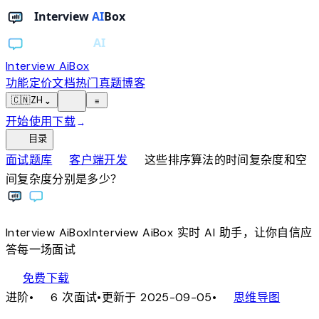
Interview AiBox
功能
定价
文档
热门真题
博客
light_mode
🇨🇳
ZH
⌄
≡
开始使用
下载
→
toc
目录
chevron_right
chevron_right
面试题库
客户端开发
这些排序算法的时间复杂度和空
间复杂度分别是多少？
Interview
AiBox
Interview
AiBox
实时 AI 助手，让你自信应
答每一场面试
download
免费下载
local_fire_department
account_tree
进阶
•
6 次面试
•
更新于 2025-09-05
•
思维导图