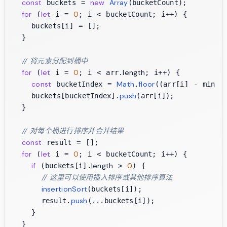
const
new
Array
 buckets = 
(bucketCount);

for
let
0
 (
 i = 
; i < bucketCount; i++) {

    buckets[i] = [];

  }

// 将元素分配到桶中
for
let
0
length
 (
 i = 
; i < arr.
; i++) {

const
Math
floor
 bucketIndex = 
.
((arr[i] - min) /
push
    buckets[bucketIndex].
(arr[i]);

  }

// 对每个桶进行排序并合并结果
const
 result = [];

for
let
0
 (
 i = 
; i < bucketCount; i++) {

if
length
0
 (buckets[i].
 > 
) {

// 这里可以使用插入排序或其他排序算法
insertionSort
(buckets[i]);

push
      result.
(...buckets[i]);

    }

  }
