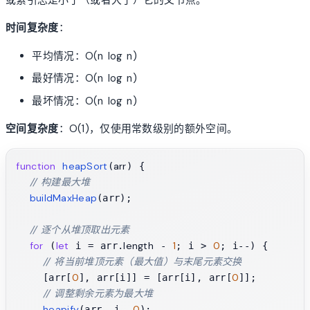
或索引总是小于（或者大于）它的父节点。
时间复杂度
：
平均情况：O(n log n)
最好情况：O(n log n)
最坏情况：O(n log n)
空间复杂度
：O(1)，仅使用常数级别的额外空间。
function
heapSort
arr
(
) {

// 构建最大堆
buildMaxHeap
(arr);

// 逐个从堆顶取出元素
for
let
length
1
0
 (
 i = arr.
 - 
; i > 
; i--) {

// 将当前堆顶元素（最大值）与末尾元素交换
0
0
    [arr[
], arr[i]] = [arr[i], arr[
]];

// 调整剩余元素为最大堆
heapify
0
(arr, i, 
);
