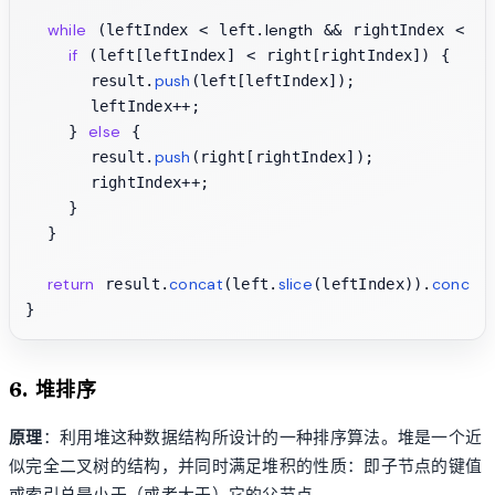
while
length
 (leftIndex < left.
 && rightIndex < ri
if
 (left[leftIndex] < right[rightIndex]) {

push
      result.
(left[leftIndex]);

      leftIndex++;

else
    } 
 {

push
      result.
(right[rightIndex]);

      rightIndex++;

    }

  }

return
concat
slice
concat
 result.
(left.
(leftIndex)).
(
6. 堆排序
原理
：利用堆这种数据结构所设计的一种排序算法。堆是一个近
似完全二叉树的结构，并同时满足堆积的性质：即子节点的键值