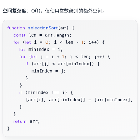
空间复杂度
：O(1)，仅使用常数级别的额外空间。
function
selectionSort
arr
(
) {

const
length
 len = arr.
;

for
let
0
1
 (
 i = 
; i < len - 
; i++) {

let
 minIndex = i;

for
let
1
 (
 j = i + 
; j < len; j++) {

if
 (arr[j] < arr[minIndex]) {

        minIndex = j;

      }

    }

if
 (minIndex !== i) {

      [arr[i], arr[minIndex]] = [arr[minIndex], ar
    }

  }

return
 arr;
