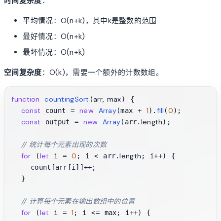
时间复杂度
：
平均情况：O(n+k)，其中k是整数的范围
最好情况：O(n+k)
最坏情况：O(n+k)
空间复杂度
：O(k)，需要一个额外的计数数组。
function
countingSort
arr, max
(
) {

const
new
Array
1
fill
0
 count = 
(max + 
).
(
);

const
new
Array
length
 output = 
(arr.
);

// 统计每个元素出现的次数
for
let
0
length
 (
 i = 
; i < arr.
; i++) {

    count[arr[i]]++;

  }

// 计算每个元素在输出数组中的位置
for
let
1
 (
 i = 
; i <= max; i++) {
