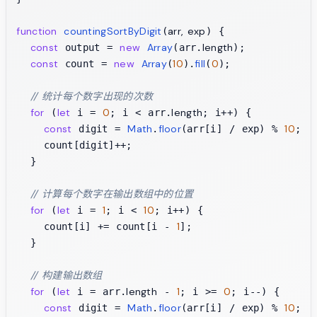
function
countingSortByDigit
arr, exp
(
) {

const
new
Array
length
 output = 
(arr.
);

const
new
Array
10
fill
0
 count = 
(
).
(
);

// 统计每个数字出现的次数
for
let
0
length
 (
 i = 
; i < arr.
; i++) {

const
Math
floor
10
 digit = 
.
(arr[i] / exp) % 
;

    count[digit]++;

  }

// 计算每个数字在输出数组中的位置
for
let
1
10
 (
 i = 
; i < 
; i++) {

1
    count[i] += count[i - 
];

  }

// 构建输出数组
for
let
length
1
0
 (
 i = arr.
 - 
; i >= 
; i--) {

const
Math
floor
10
 digit = 
.
(arr[i] / exp) % 
;
