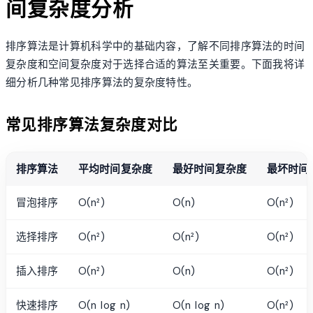
间复杂度分析
排序算法是计算机科学中的基础内容，了解不同排序算法的时间
复杂度和空间复杂度对于选择合适的算法至关重要。下面我将详
细分析几种常见排序算法的复杂度特性。
常见排序算法复杂度对比
排序算法
平均时间复杂度
最好时间复杂度
最坏时间
冒泡排序
O(n²)
O(n)
O(n²)
选择排序
O(n²)
O(n²)
O(n²)
插入排序
O(n²)
O(n)
O(n²)
快速排序
O(n log n)
O(n log n)
O(n²)