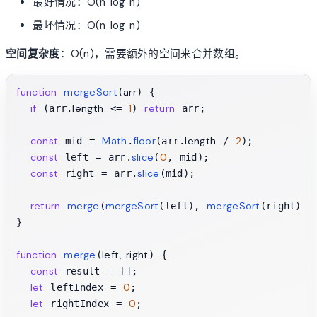
最好情况：O(n log n)
最坏情况：O(n log n)
空间复杂度
：O(n)，需要额外的空间来合并数组。
function
mergeSort
arr
(
) {

if
length
1
return
 (arr.
 <= 
) 
 arr;

const
Math
floor
length
2
 mid = 
.
(arr.
 / 
);

const
slice
0
 left = arr.
(
, mid);

const
slice
 right = arr.
(mid);

return
merge
mergeSort
mergeSort
(
(left), 
(right));

}

function
merge
left, right
(
) {

const
 result = [];

let
0
 leftIndex = 
;

let
0
 rightIndex = 
;
