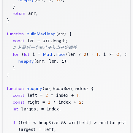
  }

return
 arr;

}

function
buildMaxHeap
arr
(
) {

const
length
 len = arr.
;

// 从最后一个非叶子节点开始调整
for
let
Math
floor
2
1
0
 (
 i = 
.
(len / 
) - 
; i >= 
; i--
heapify
(arr, len, i);

  }

}

function
heapify
arr, heapSize, index
(
) {

const
2
1
 left = 
 * index + 
;

const
2
2
 right = 
 * index + 
;

let
 largest = index;

if
 (left < heapSize && arr[left] > arr[largest]) 
    largest = left;
