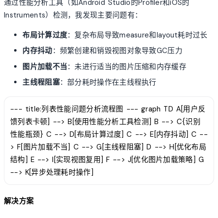
通过性能分析工具（如Android Studio的Profiler和iOS的
Instruments）检测，我发现主要问题有：
布局计算过度
：复杂布局导致measure和layout耗时过长
内存抖动
：频繁创建和销毁视图对象导致GC压力
图片加载不当
：未进行适当的图片压缩和内存缓存
主线程阻塞
：部分耗时操作在主线程执行
--- title:列表性能问题分析流程图 --- graph TD A[用户反
馈列表卡顿] --> B[使用性能分析工具检测] B --> C{识别
性能瓶颈} C --> D[布局计算过度] C --> E[内存抖动] C --
> F[图片加载不当] C --> G[主线程阻塞] D --> H[优化布局
结构] E --> I[实现视图复用] F --> J[优化图片加载策略] G
--> K[异步处理耗时操作]
解决方案