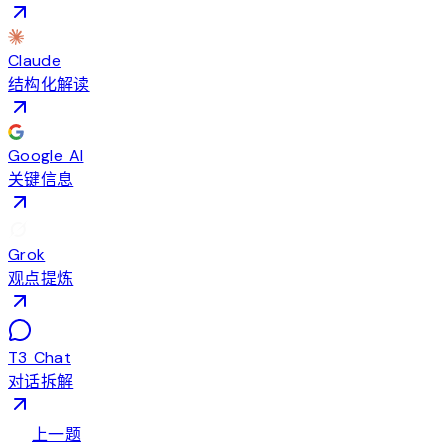
Claude
结构化解读
Google AI
关键信息
Grok
观点提炼
T3 Chat
对话拆解
arrow_back
上一题