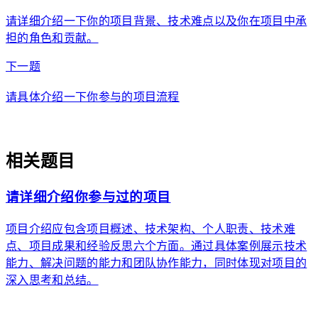
请详细介绍一下你的项目背景、技术难点以及你在项目中承
担的角色和贡献。
arrow_forward
下一题
请具体介绍一下你参与的项目流程
auto_awesome
相关题目
请详细介绍你参与过的项目
项目介绍应包含项目概述、技术架构、个人职责、技术难
点、项目成果和经验反思六个方面。通过具体案例展示技术
能力、解决问题的能力和团队协作能力，同时体现对项目的
深入思考和总结。
arrow_forward