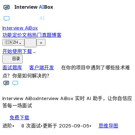
Interview AiBox
功能
定价
文档
热门真题
博客
light_mode
🇨🇳
ZH
⌄
≡
开始使用
下载
→
toc
目录
chevron_right
chevron_right
面试题库
客户端开发
在你的项目中遇到了哪些技术难
点？你是如何解决的？
Interview
AiBox
Interview
AiBox
实时 AI 助手，让你自信应
答每一场面试
download
免费下载
local_fire_department
account_tree
进阶
•
8 次面试
•
更新于 2025-09-05
•
思维导图