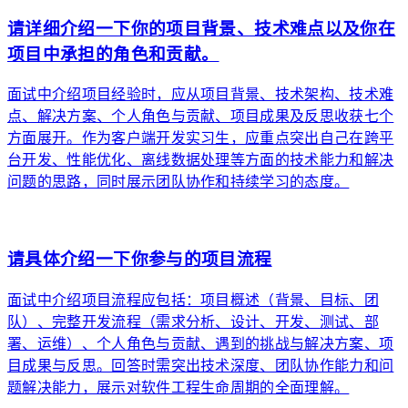
请详细介绍一下你的项目背景、技术难点以及你在
项目中承担的角色和贡献。
面试中介绍项目经验时，应从项目背景、技术架构、技术难
点、解决方案、个人角色与贡献、项目成果及反思收获七个
方面展开。作为客户端开发实习生，应重点突出自己在跨平
台开发、性能优化、离线数据处理等方面的技术能力和解决
问题的思路，同时展示团队协作和持续学习的态度。
arrow_forward
请具体介绍一下你参与的项目流程
面试中介绍项目流程应包括：项目概述（背景、目标、团
队）、完整开发流程（需求分析、设计、开发、测试、部
署、运维）、个人角色与贡献、遇到的挑战与解决方案、项
目成果与反思。回答时需突出技术深度、团队协作能力和问
题解决能力，展示对软件工程生命周期的全面理解。