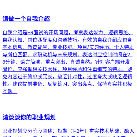
arrow_forward
请做一个自我介绍
自我介绍是HR面试的开场问题，考察表达能力、逻辑思维、
自我认知、岗位匹配度和沟通技巧。有效的自我介绍应包含
基本信息、教育背景、专业技能、项目/实习经历、个人特质
与岗位匹配、求职动机与未来规划。表达时应控制时间在2-
3分钟，语言简洁，重点突出，真诚自然。针对客户端开发
岗位，应强调相关技术栈、项目经验和注重细节的特质。避
免内容过于简单或冗长，缺乏针对性，过度夸大或缺乏逻辑
性。建议提前准备、反复练习、突出亮点、保持真实并积极
互动。
arrow_forward
请谈谈你的职业规划
职业规划应分阶段阐述：短期（1-2年）夯实技术基础、融入