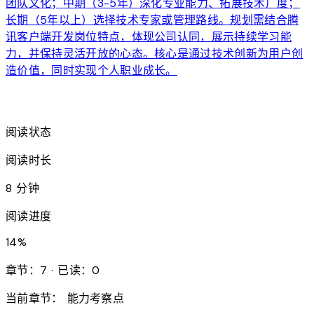
团队文化；中期（3-5年）深化专业能力、拓展技术广度；
长期（5年以上）选择技术专家或管理路线。规划需结合腾
讯客户端开发岗位特点，体现公司认同，展示持续学习能
力，并保持灵活开放的心态。核心是通过技术创新为用户创
造价值，同时实现个人职业成长。
arrow_forward
阅读状态
阅读时长
8 分钟
阅读进度
14
%
章节：7 · 已读：0
当前章节：
能力考察点