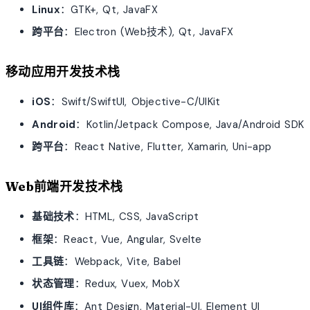
Linux
：GTK+, Qt, JavaFX
跨平台
：Electron (Web技术), Qt, JavaFX
移动应用开发技术栈
iOS
：Swift/SwiftUI, Objective-C/UIKit
Android
：Kotlin/Jetpack Compose, Java/Android SDK
跨平台
：React Native, Flutter, Xamarin, Uni-app
Web前端开发技术栈
基础技术
：HTML, CSS, JavaScript
框架
：React, Vue, Angular, Svelte
工具链
：Webpack, Vite, Babel
状态管理
：Redux, Vuex, MobX
UI组件库
：Ant Design, Material-UI, Element UI