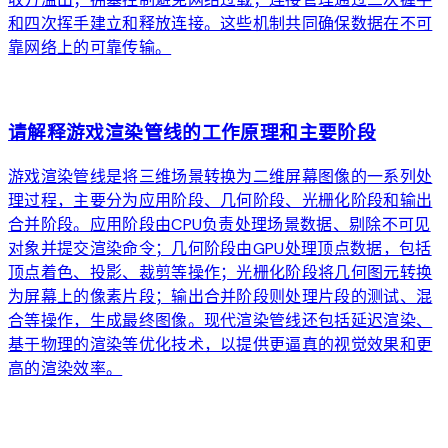
和四次挥手建立和释放连接。这些机制共同确保数据在不可
靠网络上的可靠传输。
arrow_forward
请解释游戏渲染管线的工作原理和主要阶段
游戏渲染管线是将三维场景转换为二维屏幕图像的一系列处
理过程，主要分为应用阶段、几何阶段、光栅化阶段和输出
合并阶段。应用阶段由CPU负责处理场景数据、剔除不可见
对象并提交渲染命令；几何阶段由GPU处理顶点数据，包括
顶点着色、投影、裁剪等操作；光栅化阶段将几何图元转换
为屏幕上的像素片段；输出合并阶段则处理片段的测试、混
合等操作，生成最终图像。现代渲染管线还包括延迟渲染、
基于物理的渲染等优化技术，以提供更逼真的视觉效果和更
高的渲染效率。
arrow_forward