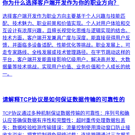
你为什么选择客户端开发作为你的职业方向？
选择客户端开发作为职业方向主要基于个人兴趣与技能匹
配、技术魅力、职业前景和价值实现。个人对用户体验和交
互设计有浓厚兴趣，且擅长视觉化思维与逻辑实现的结合。
技术方面，客户端开发兼具广度与深度，能直接获得用户反
馈，并面临多设备适配、性能优化等挑战。职业发展上，可
走专家路线、全栈发展或技术管理路径。在字节跳动这样的
平台，客户端开发能直接影响亿级用户，解决高并发、大数
据量等技术挑战，实现用户价值、业务价值和个人成长的统
一。
arrow_forward
请解释TCP协议是如何保证数据传输的可靠性的
TCP协议通过多种机制保证数据传输的可靠性：序列号和确
认应答确保数据有序性和完整性；超时重传处理数据包丢
失；数据校验检测传输错误；流量控制使用滑动窗口防止接
收方溢出；拥塞控制避免网络过载；连接管理通过三次握手