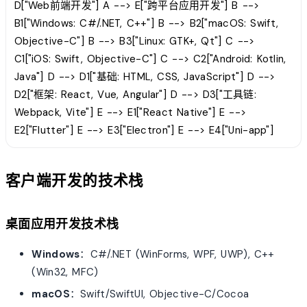
D["Web前端开发"] A --> E["跨平台应用开发"] B -->
B1["Windows: C#/.NET, C++"] B --> B2["macOS: Swift,
Objective-C"] B --> B3["Linux: GTK+, Qt"] C -->
C1["iOS: Swift, Objective-C"] C --> C2["Android: Kotlin,
Java"] D --> D1["基础: HTML, CSS, JavaScript"] D -->
D2["框架: React, Vue, Angular"] D --> D3["工具链:
Webpack, Vite"] E --> E1["React Native"] E -->
E2["Flutter"] E --> E3["Electron"] E --> E4["Uni-app"]
客户端开发的技术栈
桌面应用开发技术栈
Windows
：C#/.NET (WinForms, WPF, UWP), C++
(Win32, MFC)
macOS
：Swift/SwiftUI, Objective-C/Cocoa