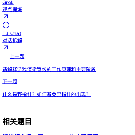
Grok
观点提炼
T3 Chat
对话拆解
arrow_back
上一题
请解释游戏渲染管线的工作原理和主要阶段
arrow_forward
下一题
什么是野指针？如何避免野指针的出现？
auto_awesome
相关题目