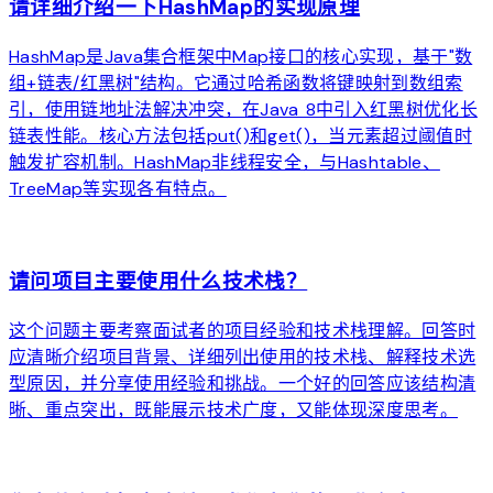
请详细介绍一下HashMap的实现原理
HashMap是Java集合框架中Map接口的核心实现，基于"数
组+链表/红黑树"结构。它通过哈希函数将键映射到数组索
引，使用链地址法解决冲突，在Java 8中引入红黑树优化长
链表性能。核心方法包括put()和get()，当元素超过阈值时
触发扩容机制。HashMap非线程安全，与Hashtable、
TreeMap等实现各有特点。
arrow_forward
请问项目主要使用什么技术栈？
这个问题主要考察面试者的项目经验和技术栈理解。回答时
应清晰介绍项目背景、详细列出使用的技术栈、解释技术选
型原因，并分享使用经验和挑战。一个好的回答应该结构清
晰、重点突出，既能展示技术广度，又能体现深度思考。
arrow_forward