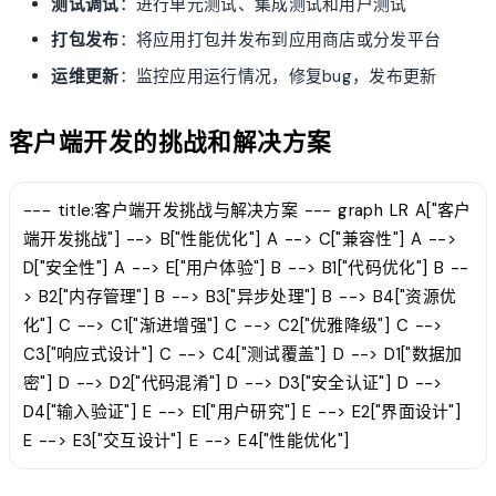
测试调试
：进行单元测试、集成测试和用户测试
打包发布
：将应用打包并发布到应用商店或分发平台
运维更新
：监控应用运行情况，修复bug，发布更新
客户端开发的挑战和解决方案
--- title:客户端开发挑战与解决方案 --- graph LR A["客户
端开发挑战"] --> B["性能优化"] A --> C["兼容性"] A -->
D["安全性"] A --> E["用户体验"] B --> B1["代码优化"] B --
> B2["内存管理"] B --> B3["异步处理"] B --> B4["资源优
化"] C --> C1["渐进增强"] C --> C2["优雅降级"] C -->
C3["响应式设计"] C --> C4["测试覆盖"] D --> D1["数据加
密"] D --> D2["代码混淆"] D --> D3["安全认证"] D -->
D4["输入验证"] E --> E1["用户研究"] E --> E2["界面设计"]
E --> E3["交互设计"] E --> E4["性能优化"]