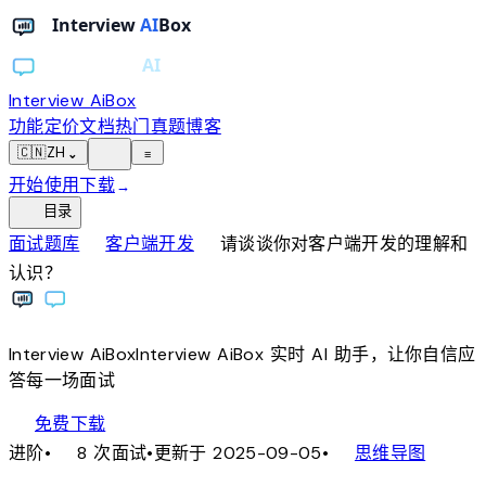
Interview AiBox
功能
定价
文档
热门真题
博客
light_mode
🇨🇳
ZH
⌄
≡
开始使用
下载
→
toc
目录
chevron_right
chevron_right
面试题库
客户端开发
请谈谈你对客户端开发的理解和
认识？
Interview
AiBox
Interview
AiBox
实时 AI 助手，让你自信应
答每一场面试
download
免费下载
local_fire_department
account_tree
进阶
•
8 次面试
•
更新于 2025-09-05
•
思维导图