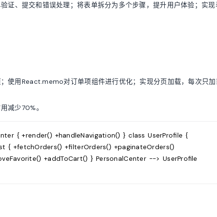
现表单验证、提交和错误处理；将表单拆分为多个步骤，提升用户体验；实现
使用React.memo对订单项组件进行优化；实现分页加载，每次只加
用减少70%。
 { +render() +handleNavigation() } class UserProfile {
st { +fetchOrders() +filterOrders() +paginateOrders()
oveFavorite() +addToCart() } PersonalCenter --> UserProfile