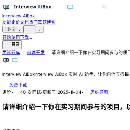
Interview AiBox
功能
定价
文档
热门真题
博客
light_mode
🇨🇳
ZH
⌄
≡
开始使用
下载
→
toc
目录
chevron_right
chevron_right
面试题库
前端开发
请详细介绍一下你在实习期间参与的项
Interview
AiBox
Interview
AiBox
实时 AI 助手，让你自信应答
download
免费下载
local_fire_department
account_tree
进阶
•
40 次面试
•
更新于 2025-11-04
•
思维导图
请详细介绍一下你在实习期间参与的项目，
lightbulb