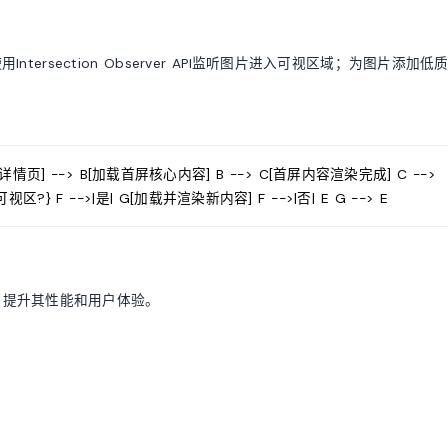
rsection Observer API监听图片进入可视区域；为图片添加低
品详情页] --> B[加载首屏核心内容] B --> C[首屏内容渲染完成] C -->
?} F -->|是| G[加载并渲染新内容] F -->|否| E G --> E
，提升其性能和用户体验。