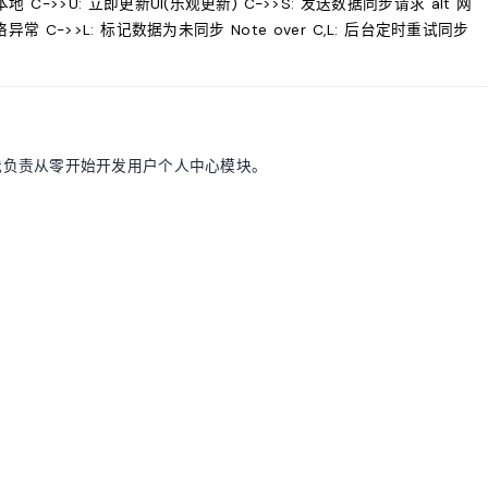
据到本地 C->>U: 立即更新UI(乐观更新) C->>S: 发送数据同步请求 alt 网
络异常 C->>L: 标记数据为未同步 Note over C,L: 后台定时重试同步
我负责从零开始开发用户个人中心模块。