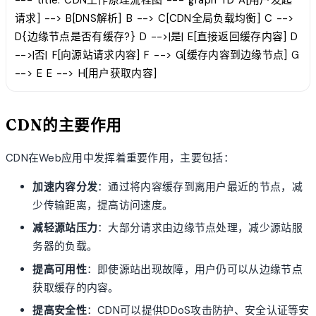
--- title: CDN工作原理流程图 --- graph TD A[用户发起
请求] --> B[DNS解析] B --> C[CDN全局负载均衡] C -->
D{边缘节点是否有缓存?} D -->|是| E[直接返回缓存内容] D
-->|否| F[向源站请求内容] F --> G[缓存内容到边缘节点] G
--> E E --> H[用户获取内容]
CDN的主要作用
CDN在Web应用中发挥着重要作用，主要包括：
加速内容分发
：通过将内容缓存到离用户最近的节点，减
少传输距离，提高访问速度。
减轻源站压力
：大部分请求由边缘节点处理，减少源站服
务器的负载。
提高可用性
：即使源站出现故障，用户仍可以从边缘节点
获取缓存的内容。
提高安全性
：CDN可以提供DDoS攻击防护、安全认证等安