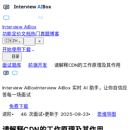
Interview AiBox
功能
定价
文档
热门真题
博客
light_mode
🇨🇳
ZH
⌄
≡
开始使用
下载
→
toc
目录
chevron_right
chevron_right
面试题库
前端开发
请解释CDN的工作原理及其作用
Interview
AiBox
Interview
AiBox
实时 AI 助手，让你自信应
答每一场面试
download
免费下载
local_fire_department
account_tree
进阶
•
46 次面试
•
更新于 2025-08-23
•
思维导图
请解释CDN的工作原理及其作用