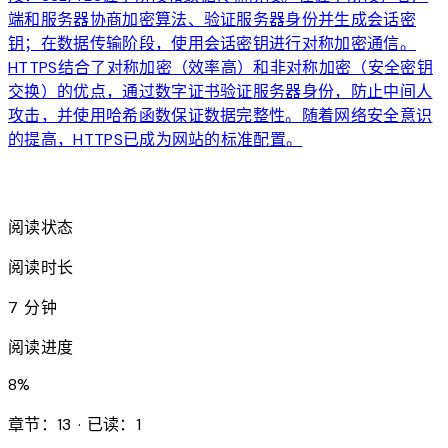
端和服务器协商加密算法、验证服务器身份并生成会话密
钥；在数据传输阶段，使用会话密钥进行对称加密通信。
HTTPS结合了对称加密（效率高）和非对称加密（安全密钥
交换）的优点，通过数字证书验证服务器身份，防止中间人
攻击，并使用哈希函数保证数据完整性。随着网络安全意识
的提高，HTTPS已成为网站的标准配置。
arrow_forward
阅读状态
阅读时长
7 分钟
阅读进度
8
%
章节：13 · 已读：1