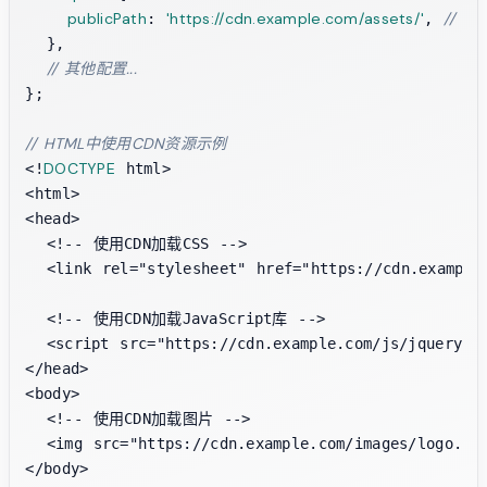
publicPath
'https://cdn.example.com/assets/'
// C
: 
, 
  },

// 其他配置...
};

// HTML中使用CDN资源示例
DOCTYPE
<!
 html>

<html>

<head>

  <!-- 使用CDN加载CSS -->

  <link rel="stylesheet" href="https://cdn.example.
  <!-- 使用CDN加载JavaScript库 -->

  <script src="https://cdn.example.com/js/jquery.mi
</head>

<body>

  <!-- 使用CDN加载图片 -->

  <img src="https://cdn.example.com/images/logo.png
</body>
