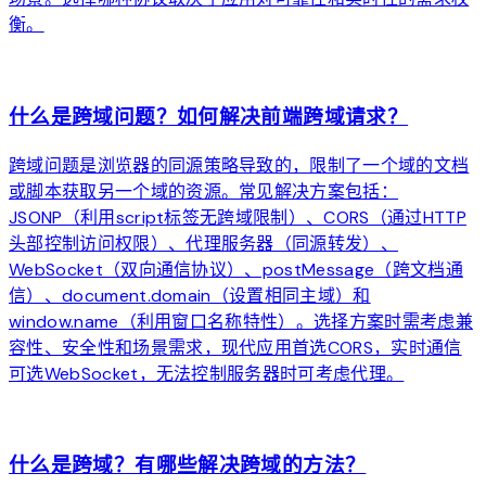
衡。
arrow_forward
什么是跨域问题？如何解决前端跨域请求？
跨域问题是浏览器的同源策略导致的，限制了一个域的文档
或脚本获取另一个域的资源。常见解决方案包括：
JSONP（利用script标签无跨域限制）、CORS（通过HTTP
头部控制访问权限）、代理服务器（同源转发）、
WebSocket（双向通信协议）、postMessage（跨文档通
信）、document.domain（设置相同主域）和
window.name（利用窗口名称特性）。选择方案时需考虑兼
容性、安全性和场景需求，现代应用首选CORS，实时通信
可选WebSocket，无法控制服务器时可考虑代理。
arrow_forward
什么是跨域？有哪些解决跨域的方法？