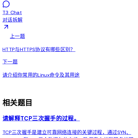
T3 Chat
对话拆解
arrow_back
上一题
HTTP与HTTPS协议有哪些区别？
arrow_forward
下一题
请介绍你常用的Linux命令及其用途
auto_awesome
相关题目
请解释TCP三次握手的过程。
TCP三次握手是建立可靠网络连接的关键过程，通过SYN、