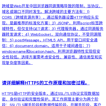
跨域是Web开发中因浏览器同源策略导致的限制，当协议、
域名或端口不同时发生。解决跨域的主要方法有：1)
CORS（跨域资源共享），通过服务器设置HTTP响应头实
现，是最推荐的标准化方案；2) JSONP，利用script标签跨
域特性，但仅支持GET请求；3) 代理服务器，通过同源服务
器转发请求；4) WebSocket，双向通信协议，不受同源限
制；5) postMessage，HTML5 API，用于窗口间安全通
信；6) document.domain，适用于子域间通信；7)
window.name和location.hash，利用浏览器特性实现但安
全性较低。选择方案需考虑安全性、兼容性、通信类型和实
现复杂度等因素。
arrow_forward
请详细解释HTTPS的工作原理和加密过程。
HTTPS是HTTP的安全版本，通过SSL/TLS协议实现数据加
密、身份验证和完整性保护。其工作原理主要分为两个阶
段：SSL/TLS握手阶段和数据传输阶段。在握手阶段，客户