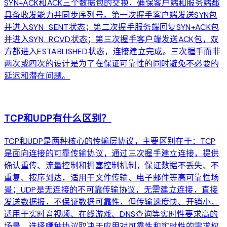
SYN+ACK和ACK三个数据包的交换，确保客户端和服务端都
具备收发能力并同步序列号。第一次握手客户端发送SYN包
并进入SYN_SENT状态；第二次握手服务端回复SYN+ACK包
并进入SYN_RCVD状态；第三次握手客户端发送ACK包，双
方都进入ESTABLISHED状态，连接建立完成。三次握手而非
两次或四次的设计是为了在保证可靠性的同时避免不必要的
延迟和潜在问题。
arrow_forward
TCP和UDP有什么区别？
TCP和UDP是两种核心的传输层协议，主要区别在于：TCP
是面向连接的可靠传输协议，通过三次握手建立连接，提供
确认重传、流量控制和拥塞控制机制，保证数据不丢失、不
重复、按序到达，适用于文件传输、电子邮件等高可靠性场
景；UDP是无连接的不可靠传输协议，无需建立连接，直接
发送数据报，不保证数据可靠性，但传输速度快、开销小，
适用于实时音视频、在线游戏、DNS查询等实时性要求高的
场景。选择哪种协议取决于应用对可靠性和实时性的需求权