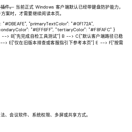
个插件。
当前正式 Windows 客户端默认已经带键盘防护能力，
件方案时，才需要继续阅读本页。
r": "#DBEAFE", "primaryTextColor": "#0F172A",
condaryColor": "#EFF6FF", "tertiaryColor": "#F8FAFC" }
"] --> B["先完成自检工具测试"] B --> C{"默认客户端路径已稳
否" --> E["仅在旧版本排查或客服指引下参考本页"] E --> F["按需
输入法、会议软件、系统权限、多屏或共享方式。