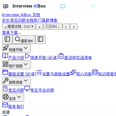
Interview AiBox
文档
定价
常见问题
文档
热门真题
博客
搜索文档...
Ctrl K
🇨🇳
ZH
⌕
⌕
⌄
◐
≡
登录
下载
→
搜索
⌘
K
快速开始
产品介绍
快速开始 [必读]
面试前实战清单
用户指南
基础设置 [必读]
设置与高级设置
核心功能
知识库管理
故障排查
常见问题
常见平台问题
支持
联系我们
资源