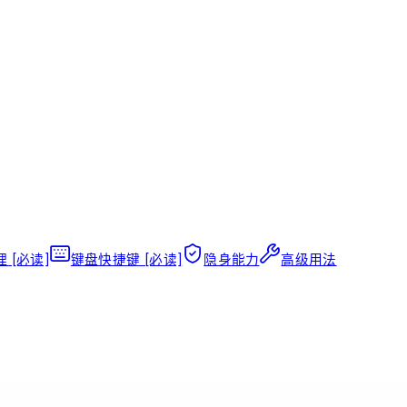
 [必读]
键盘快捷键 [必读]
隐身能力
高级用法