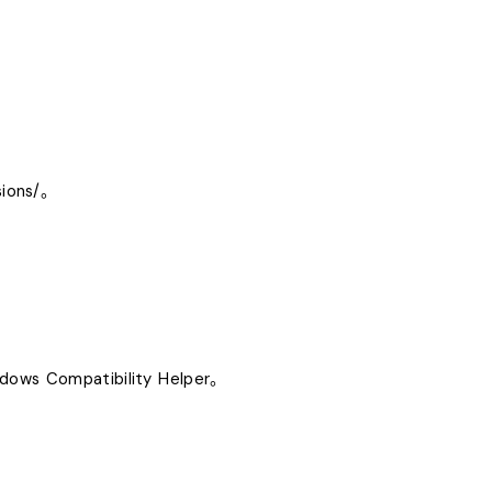
ions/
。
ndows Compatibility Helper
。