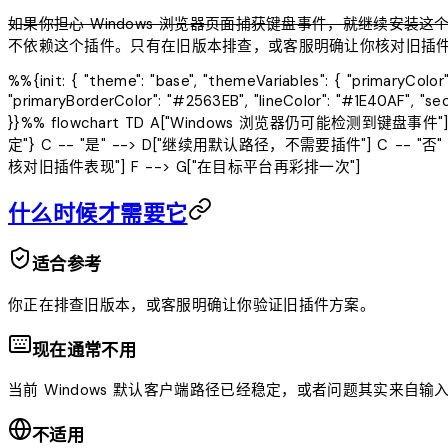
如果你担心 Windows 浏览器页面捕获键盘事件，就继续安装这
不依赖这个插件。只有在旧版本排查，或客服明确让你核对旧插
%%{init: { "theme": "base", "themeVariables": { "primaryColo
"primaryBorderColor": "#2563EB", "lineColor": "#1E40AF", "se
}}%% flowchart TD A["Windows 浏览器仍可能检测到键盘事件
定"} C -- "是" --> D["继续用默认路径，不需要插件"] C -- "
核对旧插件表现"] F --> G["在目标平台再彩排一次"]
什么时候才需要它
适合参考
你正在排查旧版本，或客服明确让你验证旧插件方案。
现在通常不用
当前 Windows 默认客户端路径已经稳定，或者问题其实来自
不适用