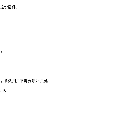
要这份插件。
骤。
安装。多数用户不需要额外扩展。
本
:
1.0