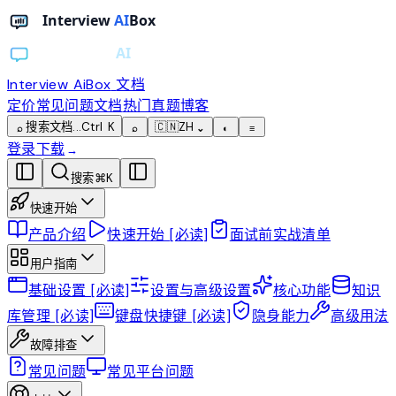
Interview AiBox
文档
定价
常见问题
文档
热门真题
博客
搜索文档...
Ctrl K
🇨🇳
ZH
⌕
⌕
⌄
◐
≡
登录
下载
→
搜索
⌘
K
快速开始
产品介绍
快速开始 [必读]
面试前实战清单
用户指南
基础设置 [必读]
设置与高级设置
核心功能
知识
库管理 [必读]
键盘快捷键 [必读]
隐身能力
高级用法
故障排查
常见问题
常见平台问题