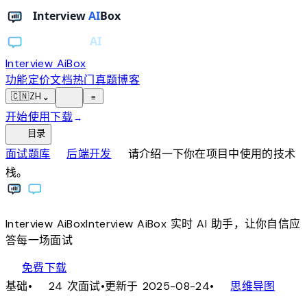
Interview AiBox
功能
定价
文档
热门真题
博客
light_mode
🇨🇳
ZH
⌄
≡
开始使用
下载
→
toc
目录
chevron_right
chevron_right
面试题库
后端开发
请介绍一下你在项目中使用的技术
栈。
Interview
AiBox
Interview
AiBox
实时 AI 助手，让你自信应
答每一场面试
download
免费下载
local_fire_department
account_tree
基础
•
24 次面试
•
更新于 2025-08-24
•
思维导图