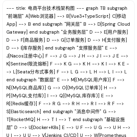
--- title: 电商平台技术栈架构图 --- graph TB subgraph
"前端层" A[Web浏览器] --> B[Vue3+TypeScript] C[移动
App] --> B end subgraph "网关层" B --> D[Spring Cloud
Gateway] end subgraph "业务服务层" D --> E[用户服务]
D --> F[商品服务] D --> G[订单服务] D --> H[支付服务]
D --> I[库存服务] end subgraph "支撑服务层" E -->
J[Nacos注册中心] F --> J G --> J H --> J I --> J E -->
K[Sentinel限流熔断] F --> K G --> K H --> K I --> K E -
-> L[Seata分布式事务] F --> L G --> L H --> L I --> L
end subgraph "数据层" E --> M[(MySQL用户库)] F -->
N[(MySQL商品库)] G --> O[(MySQL订单库)] H -->
P[(MySQL支付库)] I --> Q[(MySQL库存库)] E -->
R[(Redis缓存)] F --> R G --> R H --> R I --> R F -->
S[Elasticsearch] end subgraph "消息中间件" G -->
T[RocketMQ] H --> T I --> T end subgraph "基础设施
层" D --> U[Docker+K8s] E --> U F --> U G --> U H -->
U I --> U U --> V[Jenkins CI/CD] U --> W[Prometheus