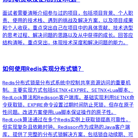
面试者需要清晰介绍参与过的项目，包括项目背景、个人职
责、使用的技术栈、遇到的挑战及解决方案，以及项目成果
和个人收获。重点突出自己在项目中的具体贡献、技术选型
的思考过程、解决问题的思路以及从中获得的成长。回答应
结构清晰，重点突出，体现技术深度和解决问题的能力。
arrow_forward
如何使用Redis实现分布式锁？
Redis分布式锁是分布式系统中控制共享资源访问的重要机
制。主要实现方式包括SETNX+EXPIRE、SETNX+Lua脚本、
RedLock算法和Redisson客户端库。基础实现利用SETNX命
令获取锁，EXPIRE命令设置过期时间防止死锁，但存在原子
性问题。改进方案使用Lua脚本保证操作的原子性。
RedLock算法通过在多个Redis实例上获取锁提高可靠性，
但实现复杂且依赖时钟。Redisson作为成熟的Java客户端
库，提供了完整的分布式锁解决方案，包括锁自动续期、可