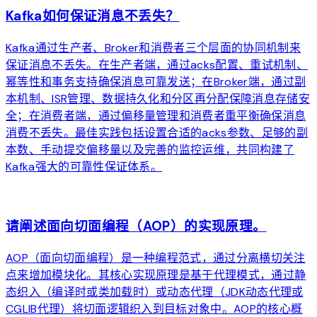
Kafka如何保证消息不丢失？
Kafka通过生产者、Broker和消费者三个层面的协同机制来
保证消息不丢失。在生产者端，通过acks配置、重试机制、
幂等性和事务支持确保消息可靠发送；在Broker端，通过副
本机制、ISR管理、数据持久化和分区再分配保障消息存储安
全；在消费者端，通过偏移量管理和消费者重平衡确保消息
消费不丢失。最佳实践包括设置合适的acks参数、足够的副
本数、手动提交偏移量以及完善的监控运维，共同构建了
Kafka强大的可靠性保证体系。
arrow_forward
请阐述面向切面编程（AOP）的实现原理。
AOP（面向切面编程）是一种编程范式，通过分离横切关注
点来增加模块化。其核心实现原理是基于代理模式，通过静
态织入（编译时或类加载时）或动态代理（JDK动态代理或
CGLIB代理）将切面逻辑织入到目标对象中。AOP的核心概