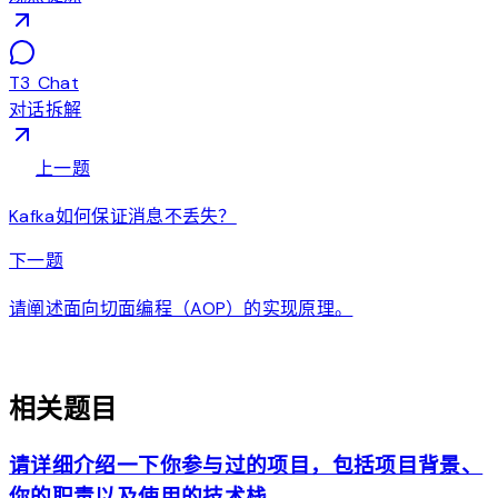
T3 Chat
对话拆解
arrow_back
上一题
Kafka如何保证消息不丢失？
arrow_forward
下一题
请阐述面向切面编程（AOP）的实现原理。
auto_awesome
相关题目
请详细介绍一下你参与过的项目，包括项目背景、
你的职责以及使用的技术栈。