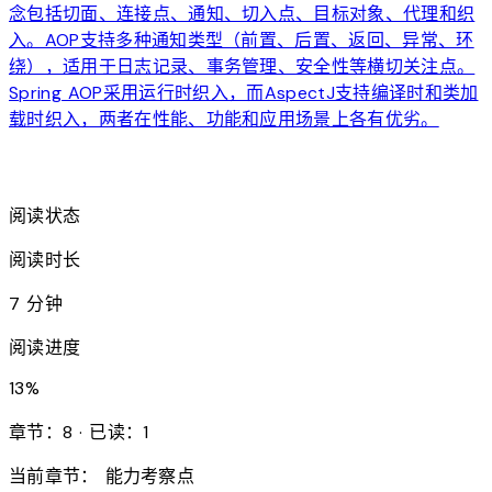
念包括切面、连接点、通知、切入点、目标对象、代理和织
入。AOP支持多种通知类型（前置、后置、返回、异常、环
绕），适用于日志记录、事务管理、安全性等横切关注点。
Spring AOP采用运行时织入，而AspectJ支持编译时和类加
载时织入，两者在性能、功能和应用场景上各有优劣。
arrow_forward
阅读状态
阅读时长
7 分钟
阅读进度
13
%
章节：8 · 已读：1
当前章节：
能力考察点