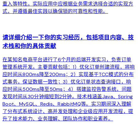
重入等特性。实际应用中应根据业务需求选择合适的实现方
式，并遵循最佳实践以确保锁的可靠性和性能。
arrow_forward
请详细介绍一下你的实习经历，包括项目内容、技
术栈和你的具体贡献
在某知名电商平台进行了6个月的后端开发实习，负责订单
管理系统开发。主要贡献包括：1）优化订单创建流程，将响
应时间从800ms降至200ms；2）实现基于TCC模式的分布
式事务，保证数据一致性；3）优化订单状态查询接口，响
应时间从500ms降至50ms；4）搭建监控告警系统，问题
发现时间从30分钟缩短到2分钟。技术栈涵盖Java、Spring
Boot、MySQL、Redis、RabbitMQ等。实习期间深入理解
了分布式系统设计、高并发处理和企业级应用开发流程，提
升了技术能力、业务理解、团队协作和职业素养。
arrow_forward