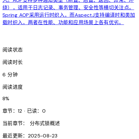
入。AOP支持多种通知类型（前置、后置、返回、异常、环
绕），适用于日志记录、事务管理、安全性等横切关注点。
Spring AOP采用运行时织入，而AspectJ支持编译时和类加
载时织入，两者在性能、功能和应用场景上各有优劣。
arrow_forward
阅读状态
阅读时长
6 分钟
阅读进度
8
%
章节：12 · 已读：0
当前章节：
分布式锁概述
最近更新：2025-08-23