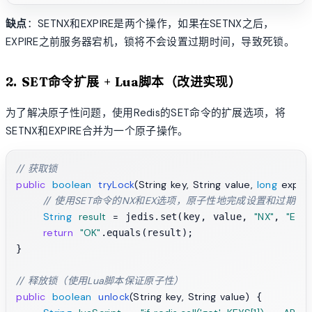
缺点
：SETNX和EXPIRE是两个操作，如果在SETNX之后，
EXPIRE之前服务器宕机，锁将不会设置过期时间，导致死锁。
2. SET命令扩展 + Lua脚本（改进实现）
为了解决原子性问题，使用Redis的SET命令的扩展选项，将
SETNX和EXPIRE合并为一个原子操作。
// 获取锁
public
boolean
tryLock
(String key, String value, 
long
 expir
// 使用SET命令的NX和EX选项，原子性地完成设置和过期时
String
result
=
"NX"
"EX"
 jedis.set(key, value, 
, 
,
return
"OK"
.equals(result);

}

// 释放锁（使用Lua脚本保证原子性）
public
boolean
unlock
(String key, String value)
 {
