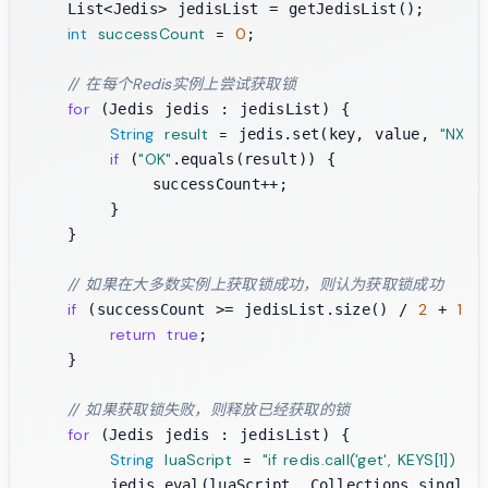
    List<Jedis> jedisList = getJedisList();

int
successCount
=
0
;

// 在每个Redis实例上尝试获取锁
for
 (Jedis jedis : jedisList) {

String
result
=
"NX"
 jedis.set(key, value, 
,
if
"OK"
 (
.equals(result)) {

            successCount++;

        }

    }

// 如果在大多数实例上获取锁成功，则认为获取锁成功
if
2
1
 (successCount >= jedisList.size() / 
 + 
) {
return
true
;

    }

// 如果获取锁失败，则释放已经获取的锁
for
 (Jedis jedis : jedisList) {

String
luaScript
=
"if redis.call('get', KEYS[1]) =
        jedis.eval(luaScript, Collections.singleto