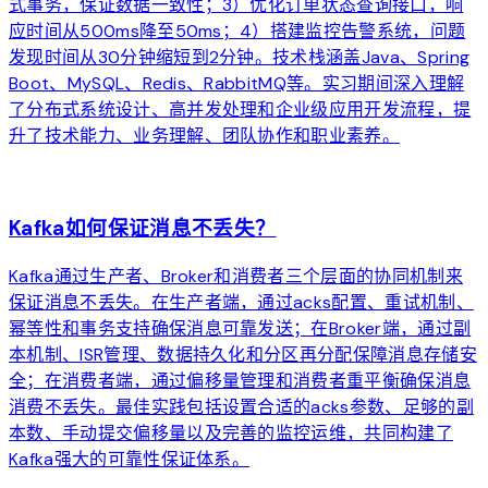
式事务，保证数据一致性；3）优化订单状态查询接口，响
应时间从500ms降至50ms；4）搭建监控告警系统，问题
发现时间从30分钟缩短到2分钟。技术栈涵盖Java、Spring
Boot、MySQL、Redis、RabbitMQ等。实习期间深入理解
了分布式系统设计、高并发处理和企业级应用开发流程，提
升了技术能力、业务理解、团队协作和职业素养。
arrow_forward
Kafka如何保证消息不丢失？
Kafka通过生产者、Broker和消费者三个层面的协同机制来
保证消息不丢失。在生产者端，通过acks配置、重试机制、
幂等性和事务支持确保消息可靠发送；在Broker端，通过副
本机制、ISR管理、数据持久化和分区再分配保障消息存储安
全；在消费者端，通过偏移量管理和消费者重平衡确保消息
消费不丢失。最佳实践包括设置合适的acks参数、足够的副
本数、手动提交偏移量以及完善的监控运维，共同构建了
Kafka强大的可靠性保证体系。