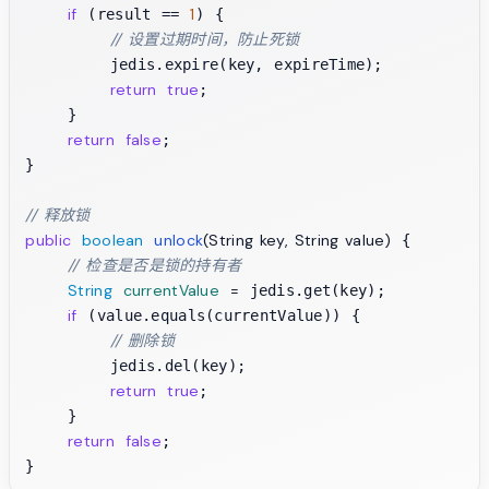
if
1
 (result == 
) {

// 设置过期时间，防止死锁
        jedis.expire(key, expireTime);

return
true
;

    }

return
false
;

}

// 释放锁
public
boolean
unlock
(String key, String value)
 {

// 检查是否是锁的持有者
String
currentValue
=
 jedis.get(key);

if
 (value.equals(currentValue)) {

// 删除锁
        jedis.del(key);

return
true
;

    }

return
false
;
