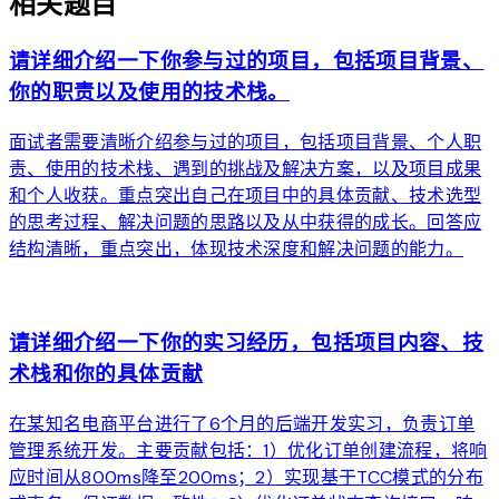
相关题目
请详细介绍一下你参与过的项目，包括项目背景、
你的职责以及使用的技术栈。
面试者需要清晰介绍参与过的项目，包括项目背景、个人职
责、使用的技术栈、遇到的挑战及解决方案，以及项目成果
和个人收获。重点突出自己在项目中的具体贡献、技术选型
的思考过程、解决问题的思路以及从中获得的成长。回答应
结构清晰，重点突出，体现技术深度和解决问题的能力。
arrow_forward
请详细介绍一下你的实习经历，包括项目内容、技
术栈和你的具体贡献
在某知名电商平台进行了6个月的后端开发实习，负责订单
管理系统开发。主要贡献包括：1）优化订单创建流程，将响
应时间从800ms降至200ms；2）实现基于TCC模式的分布