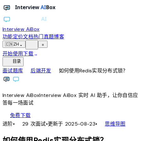
Interview AiBox
功能
定价
文档
热门真题
博客
light_mode
🇨🇳
ZH
⌄
≡
开始使用
下载
→
toc
目录
chevron_right
chevron_right
面试题库
后端开发
如何使用Redis实现分布式锁？
Interview
AiBox
Interview
AiBox
实时 AI 助手，让你自信应
答每一场面试
download
免费下载
local_fire_department
account_tree
进阶
•
29 次面试
•
更新于 2025-08-23
•
思维导图
如何使用Redis实现分布式锁？