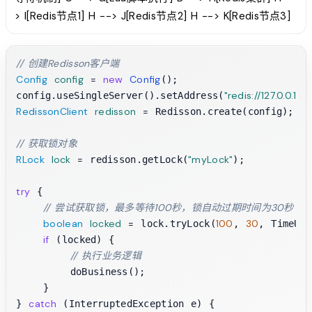
> I[Redis节点1] H --> J[Redis节点2] H --> K[Redis节点3]
// 创建Redisson客户端
Config
config
=
new
Config
();

"redis://127.0.0.1:6
config.useSingleServer().setAddress(
RedissonClient
redisson
=
 Redisson.create(config);

// 获取锁对象
RLock
lock
=
"myLock"
 redisson.getLock(
);

try
 {

// 尝试获取锁，最多等待100秒，锁自动过期时间为30秒
boolean
locked
=
100
30
 lock.tryLock(
, 
, TimeUni
if
 (locked) {

// 执行业务逻辑
        doBusiness();

    }

catch
} 
 (InterruptedException e) {
