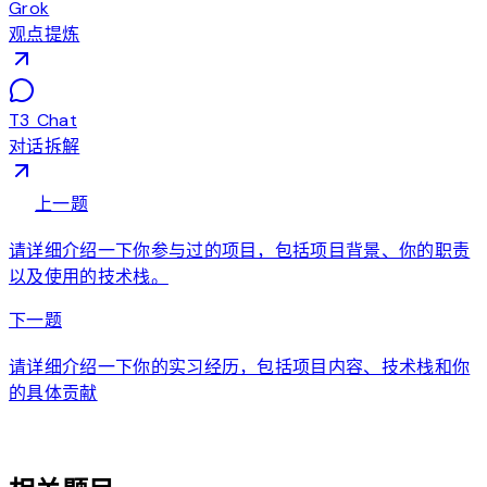
Grok
观点提炼
T3 Chat
对话拆解
arrow_back
上一题
请详细介绍一下你参与过的项目，包括项目背景、你的职责
以及使用的技术栈。
arrow_forward
下一题
请详细介绍一下你的实习经历，包括项目内容、技术栈和你
的具体贡献
auto_awesome