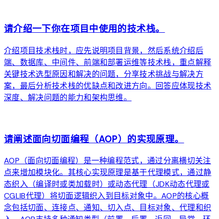
arrow_forward
请介绍一下你在项目中使用的技术栈。
介绍项目技术栈时，应先说明项目背景，然后系统介绍后
端、数据库、中间件、前端和部署运维等技术栈，重点解释
关键技术选型原因和解决的问题，分享技术挑战与解决方
案，最后分析技术栈的优缺点和改进方向。回答应体现技术
深度、解决问题的能力和架构思维。
arrow_forward
请阐述面向切面编程（AOP）的实现原理。
AOP（面向切面编程）是一种编程范式，通过分离横切关注
点来增加模块化。其核心实现原理是基于代理模式，通过静
态织入（编译时或类加载时）或动态代理（JDK动态代理或
CGLIB代理）将切面逻辑织入到目标对象中。AOP的核心概
念包括切面、连接点、通知、切入点、目标对象、代理和织