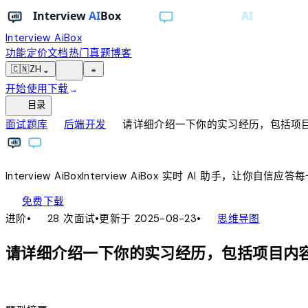
Interview AiBox
功能
定价
文档
热门真题
博客
light_mode
🇨🇳
ZH
⌄
≡
开始使用
下载
→
toc
目录
chevron_right
chevron_right
面试题库
后端开发
请详细介绍一下你的实习经历，包括项
Interview
AiBox
Interview
AiBox
实时 AI 助手，让你自信应答
download
免费下载
local_fire_department
account_tree
进阶
•
28 次面试
•
更新于 2025-08-23
•
思维导图
请详细介绍一下你的实习经历，包括项目内
lightbulb