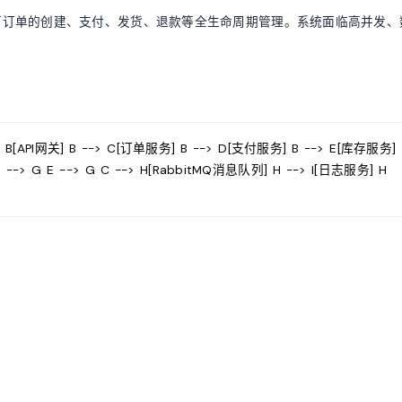
万订单的创建、支付、发货、退款等全生命周期管理。系统面临高并发、
 B[API网关] B --> C[订单服务] B --> D[支付服务] B --> E[库存服务]
 D --> G E --> G C --> H[RabbitMQ消息队列] H --> I[日志服务] H