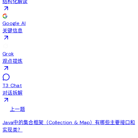
结构化解读
Google AI
关键信息
Grok
观点提炼
T3 Chat
对话拆解
arrow_back
上一题
Java中的集合框架（Collection & Map）有哪些主要接口和
实现类？