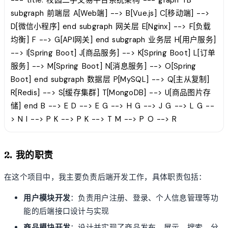
--- title: 校园二手交易平台系统架构 --- graph TB
subgraph 前端层 A[Web端] --> B[Vue.js] C[移动端] -->
D[微信小程序] end subgraph 网关层 E[Nginx] --> F[负载
均衡] F --> G[API网关] end subgraph 业务层 H[用户服务]
--> I[Spring Boot] J[商品服务] --> K[Spring Boot] L[订单
服务] --> M[Spring Boot] N[消息服务] --> O[Spring
Boot] end subgraph 数据层 P[MySQL] --> Q[主从复制]
R[Redis] --> S[缓存集群] T[MongoDB] --> U[商品图片存
储] end B --> E D --> E G --> H G --> J G --> L G --
> N I --> P K --> P K --> T M --> P O --> R
2. 我的职责
在这个项目中，我主要负责后端开发工作，具体职责包括：
用户模块开发
：负责用户注册、登录、个人信息管理等功
能的后端接口设计与实现
商品模块开发
：设计并实现了商品发布、展示、搜索、分