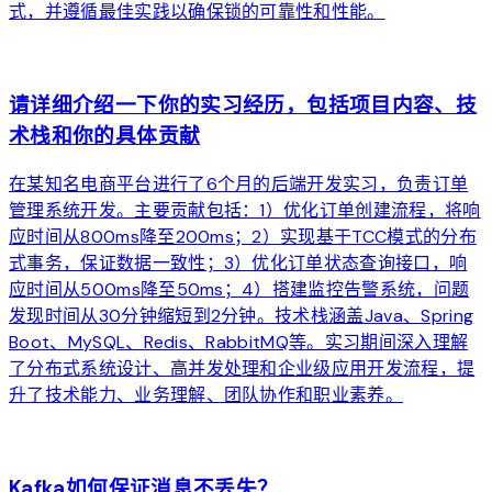
式，并遵循最佳实践以确保锁的可靠性和性能。
arrow_forward
请详细介绍一下你的实习经历，包括项目内容、技
术栈和你的具体贡献
在某知名电商平台进行了6个月的后端开发实习，负责订单
管理系统开发。主要贡献包括：1）优化订单创建流程，将响
应时间从800ms降至200ms；2）实现基于TCC模式的分布
式事务，保证数据一致性；3）优化订单状态查询接口，响
应时间从500ms降至50ms；4）搭建监控告警系统，问题
发现时间从30分钟缩短到2分钟。技术栈涵盖Java、Spring
Boot、MySQL、Redis、RabbitMQ等。实习期间深入理解
了分布式系统设计、高并发处理和企业级应用开发流程，提
升了技术能力、业务理解、团队协作和职业素养。
arrow_forward
Kafka如何保证消息不丢失？