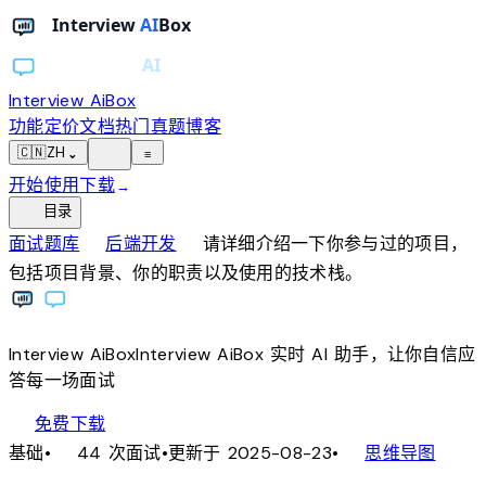
Interview AiBox
功能
定价
文档
热门真题
博客
light_mode
🇨🇳
ZH
⌄
≡
开始使用
下载
→
toc
目录
chevron_right
chevron_right
面试题库
后端开发
请详细介绍一下你参与过的项目，
包括项目背景、你的职责以及使用的技术栈。
Interview
AiBox
Interview
AiBox
实时 AI 助手，让你自信应
答每一场面试
download
免费下载
local_fire_department
account_tree
基础
•
44 次面试
•
更新于 2025-08-23
•
思维导图