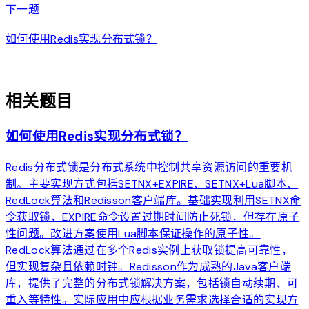
arrow_forward
下一题
如何使用Redis实现分布式锁？
auto_awesome
相关题目
如何使用Redis实现分布式锁？
Redis分布式锁是分布式系统中控制共享资源访问的重要机
制。主要实现方式包括SETNX+EXPIRE、SETNX+Lua脚本、
RedLock算法和Redisson客户端库。基础实现利用SETNX命
令获取锁，EXPIRE命令设置过期时间防止死锁，但存在原子
性问题。改进方案使用Lua脚本保证操作的原子性。
RedLock算法通过在多个Redis实例上获取锁提高可靠性，
但实现复杂且依赖时钟。Redisson作为成熟的Java客户端
库，提供了完整的分布式锁解决方案，包括锁自动续期、可
重入等特性。实际应用中应根据业务需求选择合适的实现方