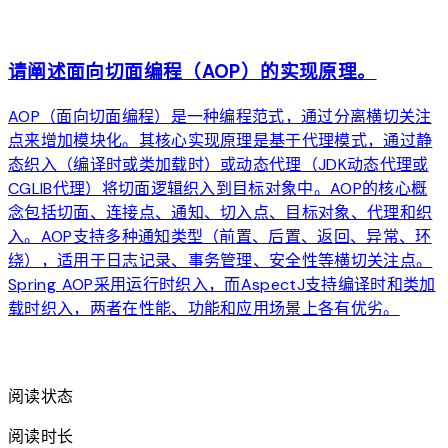
arrow_forward
请阐述面向切面编程（AOP）的实现原理。
AOP（面向切面编程）是一种编程范式，通过分离横切关注
点来增加模块化。其核心实现原理是基于代理模式，通过静
态织入（编译时或类加载时）或动态代理（JDK动态代理或
CGLIB代理）将切面逻辑织入到目标对象中。AOP的核心概
念包括切面、连接点、通知、切入点、目标对象、代理和织
入。AOP支持多种通知类型（前置、后置、返回、异常、环
绕），适用于日志记录、事务管理、安全性等横切关注点。
Spring AOP采用运行时织入，而AspectJ支持编译时和类加
载时织入，两者在性能、功能和应用场景上各有优劣。
arrow_forward
阅读状态
阅读时长