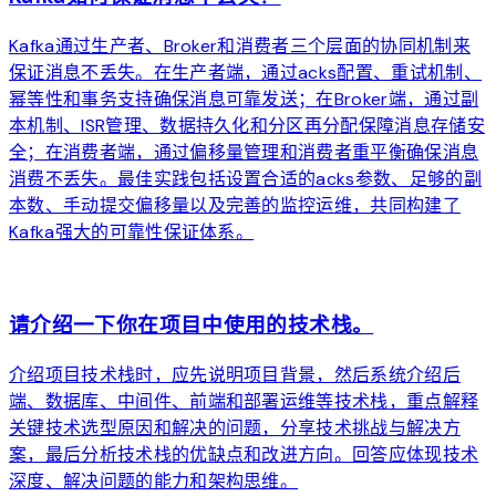
Kafka通过生产者、Broker和消费者三个层面的协同机制来
保证消息不丢失。在生产者端，通过acks配置、重试机制、
幂等性和事务支持确保消息可靠发送；在Broker端，通过副
本机制、ISR管理、数据持久化和分区再分配保障消息存储安
全；在消费者端，通过偏移量管理和消费者重平衡确保消息
消费不丢失。最佳实践包括设置合适的acks参数、足够的副
本数、手动提交偏移量以及完善的监控运维，共同构建了
Kafka强大的可靠性保证体系。
arrow_forward
请介绍一下你在项目中使用的技术栈。
介绍项目技术栈时，应先说明项目背景，然后系统介绍后
端、数据库、中间件、前端和部署运维等技术栈，重点解释
关键技术选型原因和解决的问题，分享技术挑战与解决方
案，最后分析技术栈的优缺点和改进方向。回答应体现技术
深度、解决问题的能力和架构思维。