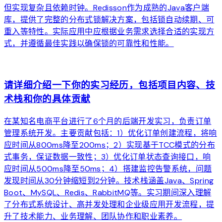
但实现复杂且依赖时钟。Redisson作为成熟的Java客户端
库，提供了完整的分布式锁解决方案，包括锁自动续期、可
重入等特性。实际应用中应根据业务需求选择合适的实现方
式，并遵循最佳实践以确保锁的可靠性和性能。
arrow_forward
请详细介绍一下你的实习经历，包括项目内容、技
术栈和你的具体贡献
在某知名电商平台进行了6个月的后端开发实习，负责订单
管理系统开发。主要贡献包括：1）优化订单创建流程，将响
应时间从800ms降至200ms；2）实现基于TCC模式的分布
式事务，保证数据一致性；3）优化订单状态查询接口，响
应时间从500ms降至50ms；4）搭建监控告警系统，问题
发现时间从30分钟缩短到2分钟。技术栈涵盖Java、Spring
Boot、MySQL、Redis、RabbitMQ等。实习期间深入理解
了分布式系统设计、高并发处理和企业级应用开发流程，提
升了技术能力、业务理解、团队协作和职业素养。