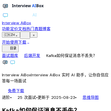
Interview AiBox
功能
定价
文档
热门真题
博客
light_mode
🇨🇳
ZH
⌄
≡
开始使用
下载
→
toc
目录
chevron_right
chevron_right
面试题库
后端开发
Kafka如何保证消息不丢失？
Interview
AiBox
Interview
AiBox
实时 AI 助手，让你自信应
答每一场面试
download
免费下载
local_fire_department
account_tree
进阶
•
25 次面试
•
更新于 2025-08-23
•
思维导图
Kafka如何保证消息不丢失？