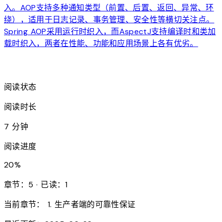
入。AOP支持多种通知类型（前置、后置、返回、异常、环
绕），适用于日志记录、事务管理、安全性等横切关注点。
Spring AOP采用运行时织入，而AspectJ支持编译时和类加
载时织入，两者在性能、功能和应用场景上各有优劣。
arrow_forward
阅读状态
阅读时长
7 分钟
阅读进度
20
%
章节：5 · 已读：1
当前章节：
1. 生产者端的可靠性保证