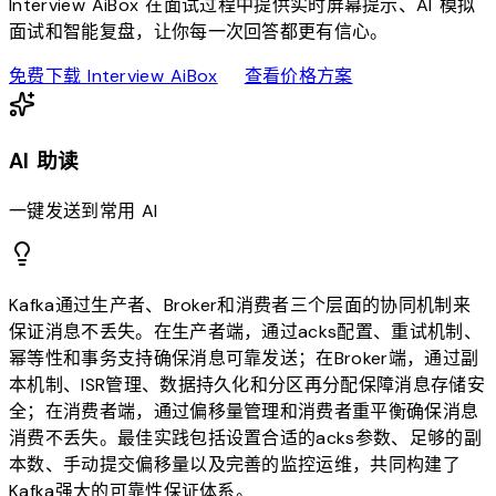
Interview AiBox 在面试过程中提供实时屏幕提示、AI 模拟
面试和智能复盘，让你每一次回答都更有信心。
download
sell
免费下载 Interview AiBox
查看价格方案
AI 助读
一键发送到常用 AI
Kafka通过生产者、Broker和消费者三个层面的协同机制来
保证消息不丢失。在生产者端，通过acks配置、重试机制、
幂等性和事务支持确保消息可靠发送；在Broker端，通过副
本机制、ISR管理、数据持久化和分区再分配保障消息存储安
全；在消费者端，通过偏移量管理和消费者重平衡确保消息
消费不丢失。最佳实践包括设置合适的acks参数、足够的副
本数、手动提交偏移量以及完善的监控运维，共同构建了
Kafka强大的可靠性保证体系。