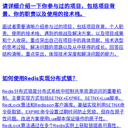
请详细介绍一下你参与过的项目，包括项目背
景、你的职责以及使用的技术栈。
面试者需要清晰介绍参与过的项目，包括项目背景、个人职
责、使用的技术栈、遇到的挑战及解决方案，以及项目成果
和个人收获。重点突出自己在项目中的具体贡献、技术选型
的思考过程、解决问题的思路以及从中获得的成长。回答应
结构清晰，重点突出，体现技术深度和解决问题的能力。
arrow_forward
如何使用Redis实现分布式锁？
Redis分布式锁是分布式系统中控制共享资源访问的重要机
制。主要实现方式包括SETNX+EXPIRE、SETNX+Lua脚本、
RedLock算法和Redisson客户端库。基础实现利用SETNX命
令获取锁，EXPIRE命令设置过期时间防止死锁，但存在原子
性问题。改进方案使用Lua脚本保证操作的原子性。
RedLock算法通过在多个Redis实例上获取锁提高可靠性，