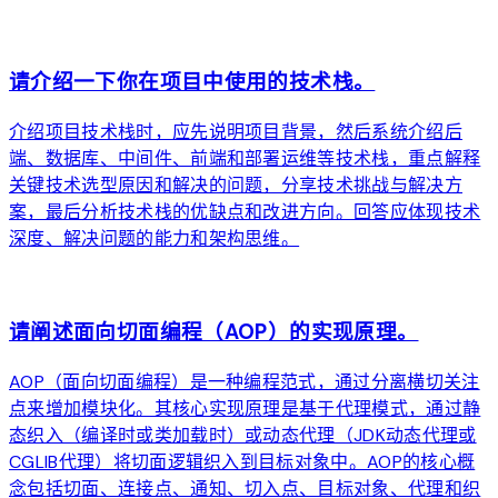
arrow_forward
请介绍一下你在项目中使用的技术栈。
介绍项目技术栈时，应先说明项目背景，然后系统介绍后
端、数据库、中间件、前端和部署运维等技术栈，重点解释
关键技术选型原因和解决的问题，分享技术挑战与解决方
案，最后分析技术栈的优缺点和改进方向。回答应体现技术
深度、解决问题的能力和架构思维。
arrow_forward
请阐述面向切面编程（AOP）的实现原理。
AOP（面向切面编程）是一种编程范式，通过分离横切关注
点来增加模块化。其核心实现原理是基于代理模式，通过静
态织入（编译时或类加载时）或动态代理（JDK动态代理或
CGLIB代理）将切面逻辑织入到目标对象中。AOP的核心概
念包括切面、连接点、通知、切入点、目标对象、代理和织