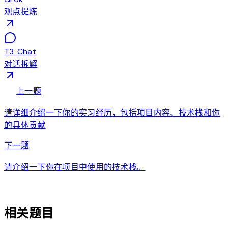
观点提炼
T3 Chat
对话拆解
arrow_back
上一题
请详细介绍一下你的实习经历，包括项目内容、技术栈和你
的具体贡献
arrow_forward
下一题
请介绍一下你在项目中使用的技术栈。
auto_awesome
相关题目