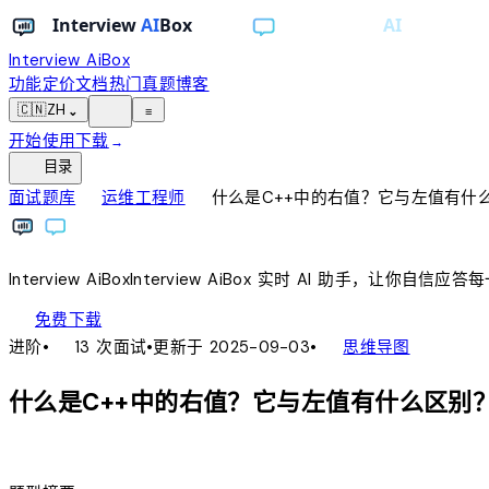
Interview AiBox
功能
定价
文档
热门真题
博客
light_mode
🇨🇳
ZH
⌄
≡
开始使用
下载
→
toc
目录
chevron_right
chevron_right
面试题库
运维工程师
什么是C++中的右值？它与左值有什
Interview
AiBox
Interview
AiBox
实时 AI 助手，让你自信应答
download
免费下载
local_fire_department
account_tree
进阶
•
13 次面试
•
更新于 2025-09-03
•
思维导图
什么是C++中的右值？它与左值有什么区别
lightbulb