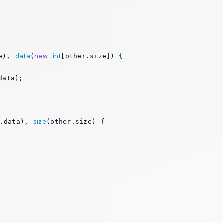
data
new
int
e), 
(
[other.size]) {

ata);

size
r.data), 
(other.size) {
