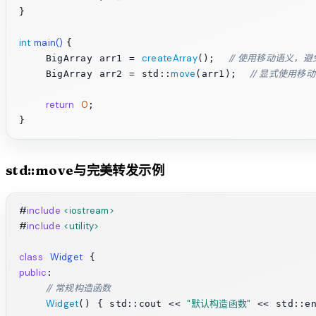
}

int
main
()
{

createArray
// 使用移动语义，
    BigArray arr1 = 
();  
move
// 显式使用移
    BigArray arr2 = std::
(arr1);  
return
0
;

std::move与完美转发示例
#
include
<iostream>
#
include
<utility>
class
Widget
public
:

// 常规构造函数
Widget
"默认构造函数"
() { std::cout << 
 << std::en