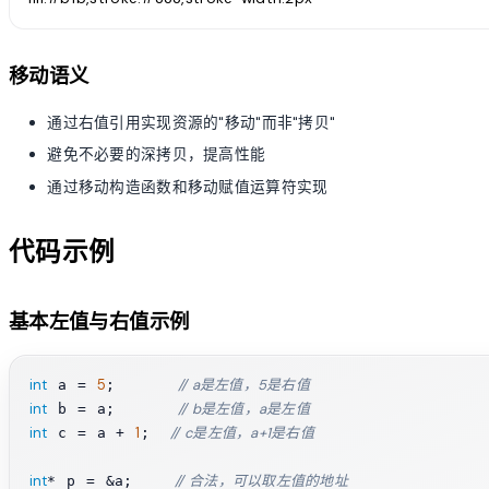
移动语义
通过右值引用实现资源的"移动"而非"拷贝"
避免不必要的深拷贝，提高性能
通过移动构造函数和移动赋值运算符实现
代码示例
基本左值与右值示例
int
5
// a是左值，5是右值
 a = 
;      
int
// b是左值，a是左值
 b = a;      
int
1
// c是左值，a+1是右值
 c = a + 
;  
int
// 合法，可以取左值的地址
* p = &a;    