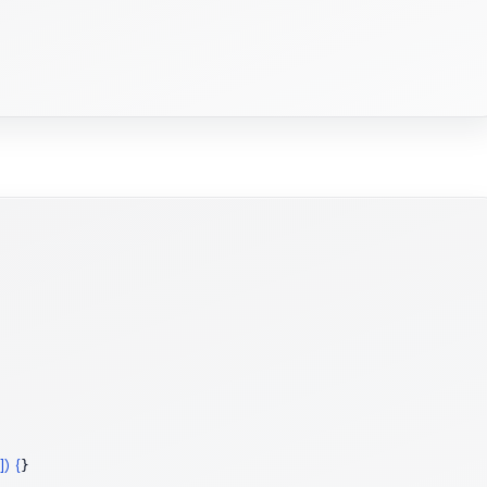
]) {
}
