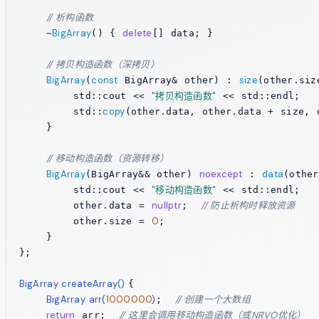
// 析构函数
BigArray
delete
    ~
() { 
[] data; }

// 拷贝构造函数（深拷贝）
BigArray
const
size
(
 BigArray& other) : 
(other.siz
"拷贝构造函数"
        std::cout << 
 << std::endl;

copy
        std::
(other.data, other.data + size, d
    }

// 移动构造函数（资源转移）
BigArray
noexcept
data
(BigArray&& other) 
 : 
(othe
"移动构造函数"
        std::cout << 
 << std::endl;

nullptr
// 防止析构时释放资源
        other.data = 
;  
0
        other.size = 
;

    }

};

BigArray 
createArray
()
{

BigArray 
arr
(
1000000
)
// 创建一个大数组
;  
return
// 这里会调用移动构造函数（或NRVO优化）
 arr;  