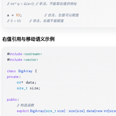
// int* q = &(a+1); // 非法，不能取右值的地址
10
// 合法，左值可以赋值
a = 
;         
// 5 = 10;       // 非法，右值不能赋值
右值引用与移动语义示例
#
include
<iostream>
#
include
<vector>
class
BigArray
private
:

int
* data;

size_t
 size;

public
:

// 构造函数
explicit
BigArray
(
size_t
 size)
 : size(size), data(new int[size