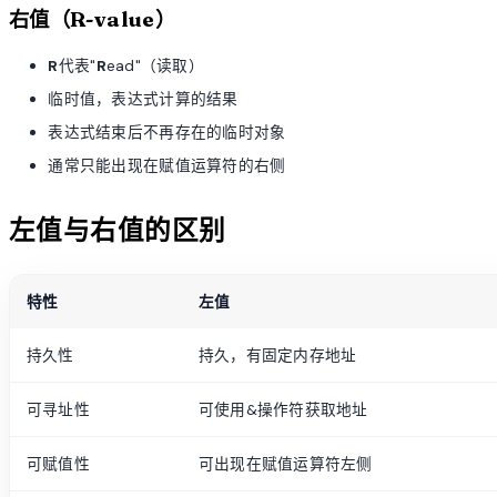
右值（R-value）
R
代表"
R
ead"（读取）
临时值，表达式计算的结果
表达式结束后不再存在的临时对象
通常只能出现在赋值运算符的右侧
左值与右值的区别
特性
左值
持久性
持久，有固定内存地址
可寻址性
可使用&操作符获取地址
可赋值性
可出现在赋值运算符左侧