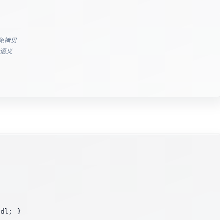
避免拷贝
动语义
dl; }
